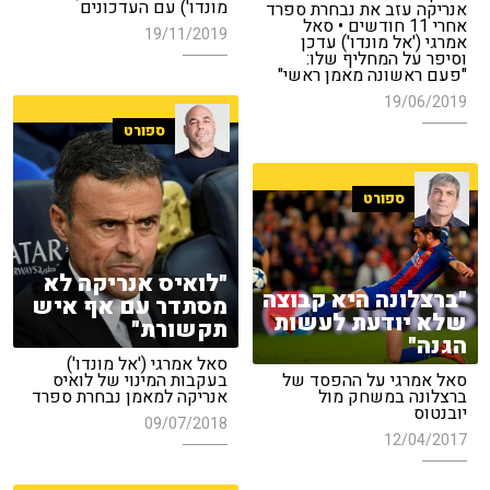
מונדו') עם העדכונים
אנריקה עזב את נבחרת ספרד
אחרי 11 חודשים • סאל
19/11/2019
אמרגי ('אל מונדו') עדכן
וסיפר על המחליף שלו:
"פעם ראשונה מאמן ראשי"
19/06/2019
ספורט
ספורט
"לואיס אנריקה לא
"ברצלונה היא קבוצה
מסתדר עם אף איש
שלא יודעת לעשות
תקשורת"
הגנה"
סאל אמרגי ('אל מונדו')
סאל אמרגי על ההפסד של
בעקבות המינוי של לואיס
ברצלונה במשחק מול
אנריקה למאמן נבחרת ספרד
יובנטוס
09/07/2018
12/04/2017