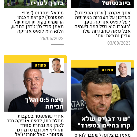
ביובנטוס?
בדרך לפריז
אסף אקרמן ('ערוץ הספורט')
מיכאל וינסדנט ('ערוץ
בעדכון על העברות באירופה
הספורט') לקראת הצגתו
• על לואיס אנריקה, טען:
הרשמית בקול תרועות של
"בעברו הוא נפל כמה פעמים
מאמן פריז ס'ן ז'רמן החדש,
אבל נראה שהבגרות שלו
הלוא הוא לואיס אנריקה
עדיין נמצאת שם"
26/06/2023
03/08/2023
ספורט
ספורט
ניצח 0:5 והלך
הביתה
אחרי שהתפטר בעקבות
"שני דברים שלא
מחלת בתו, לואיס אנריקה חזר
קרו בחיים בספרד"
לאמן את נבחרת ספרד
והחליף את רוברטו מורנו
שפוטר • סאל אמרגי ('אל
מאמן ברצלונה לשעבר לואיס