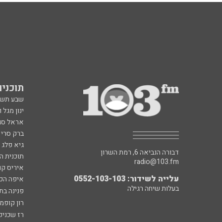
תוכניות fm
שבע תש
ינון מגל 
אראל סג"
ברק סרי 
גיא פלג
דבורה הנביאה 6, רמת השרון
תוכנית ה
radio@103.fm
איריס קו
עלייה לשידור: 0552-103-103
איפה הכ
בעלות שיחה רגילה
פנינה בת
רון קופמ
רז שכניק