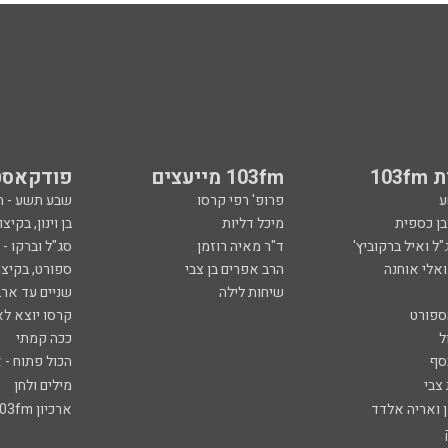
103
103fm מייעצים
פודקאסט
ע
פרופ' רפי קרסו
שבע תשע - 
ובן כספית
מיכל דליות
בן וינון, בקיצו
ל ואיל ברקוביץ'
ד"ר מאיה רוזמן
סג"ל וברקו -
ואלי אוחנה
הרב אפרים בן צבי
ספורט, בקיצו
שיחות לילה
שניים עד ארב
ספורט
קרסו יוצא לא
ל
ככה קמתי
סף
הכול פתוח - א
 צבי
מילים ולחן
ן ואריה אלדד
ארכיון 103fm