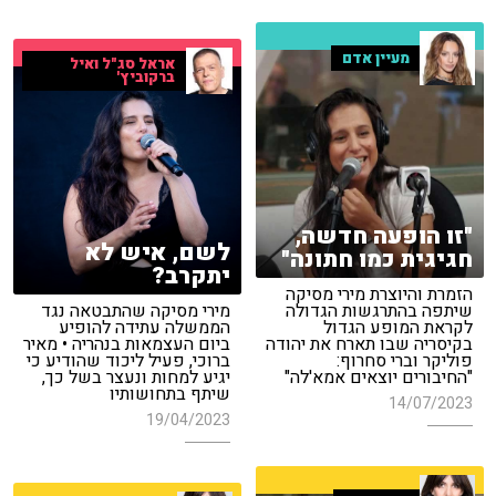
מעיין אדם
אראל סג"ל ואיל
ברקוביץ'
"זו הופעה חדשה,
לשם, איש לא
חגיגית כמו חתונה"
יתקרב?
הזמרת והיוצרת מירי מסיקה
שיתפה בהתרגשות הגדולה
מירי מסיקה שהתבטאה נגד
לקראת המופע הגדול
הממשלה עתידה להופיע
בקיסריה שבו תארח את יהודה
ביום העצמאות בנהריה • מאיר
פוליקר וברי סחרוף:
ברוכי, פעיל ליכוד שהודיע כי
"החיבורים יוצאים אמא'לה"
יגיע למחות ונעצר בשל כך,
שיתף בתחושותיו
14/07/2023
19/04/2023