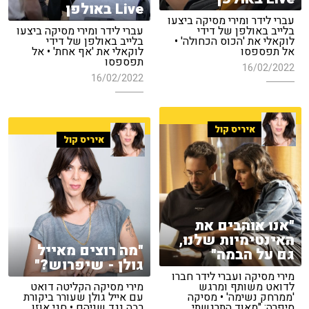
Live באולפן
עברי לידר ומירי מסיקה ביצעו
בלייב באולפן של דידי
עברי לידר ומירי מסיקה ביצעו
לוקאלי את 'הכוס הכחולה' •
בלייב באולפן של דידי
אל תפספסו
לוקאלי את 'אף אחת' • אל
תפספסו
16/02/2022
16/02/2022
איריס קול
איריס קול
"אנו אוהבים את
האינטימיות שלנו,
"מה רוצים מאייל
גם על הבמה"
גולן - שיפרוש?"
מירי מסיקה ועברי לידר חברו
לדואט משותף ומרגש
מירי מסיקה הקליטה דואט
'ממרחק נשימה' • מסיקה
עם אייל גולן שעורר ביקורת
סיפרה: "מאוד התרגשתי
רבה נגד שניהם • חגי אוזן