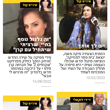
איריס קול
איריס קול
"זה גלגול נוסף
בחיי, שרציתי
יש לך אותך
שיתחיל עם קרן"
הזמרת הצעירה מיקה משה,
יוצאת 'בית ספר למוזיקה',
מירי מסיקה על שירה החדש
הוציאה סינגל חדש שכולו
'מרחק הזמן' כחלק מפרויקט
העצמה נשית • היא סיפרה על
'שקופים 2' של חברתה קרן
תהליך העבודה על השיר ועל
פלס • על כיכובה במחזמר
התוכניות לעתיד
חדש בלונדון: "זה מרגיש לי
טבעי"
15/02/2023
15/08/2022
דידי לוקאלי
איריס קול