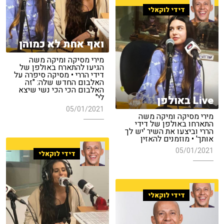
דידי לוקאלי
ואף אחת לא כמוהן
מירי מסיקה ומיקה משה
הגיעו להתארח באולפן של
דידי הררי • מסיקה סיפרה על
האלבום החדש שלה: "זה
האלבום הכי הכי נשי שיצא
לי"
Live באולפן
05/01/2021
מירי מסיקה ומיקה משה
התארחו באולפן של דידי
הררי וביצעו את השיר 'יש לך
אותך' • מוזמנים להאזין
05/01/2021
דידי לוקאלי
דידי לוקאלי