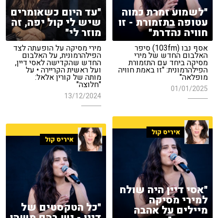
"לשמוע זמרת כמוה
"עד היום כשאומרים
עטופה בתזמורת - זו
שיש לי קול יפה, זה
חוויה נהדרת"
מוזר לי"
אסף נבו (103fm) סיפר
מירי מסיקה על הופעתה לצד
האלבום החדש של מירי
הפילהרמונית, על האלבום
מסיקה ביחד עם התזמורת
החדש שהקדישה לאסי דיין,
הפילהרמונית: "זו באמת חוויה
ועל ראשית הקריירה • על
מופלאה"
מותה של קורין אלאל:
"חלוצה"
01/01/2025
13/12/2024
איריס קול
איריס קול
"אסי דיין היה שולח
למירי מסיקה
"כל הטקסטים של
מיילים על אהבה
דיין - יש בהם משהו