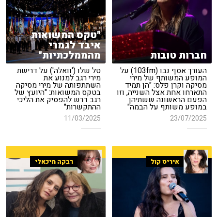
"טקס המשואות
איבד לגמרי
חברות טובות
מהממלכתיות"
העורך אסף נבו (103fm) על
טל שלו ('וואלה') על דרישת
המופע המשותף של מירי
מירי רגב למנוע את
מסיקה וקרן פלס: "הן תמיד
השתתפותה של מירי מסיקה
התארחו אחת אצל השנייה, וזו
בטקס המשואות: "היועץ של
הפעם הראשונה ששתיהן
רגב דרש להפסיק את הליכי
במופע משותף על הבמה"
ההתקשרות"
11/03/2025
23/07/2025
איריס קול
רבקה מיכאלי