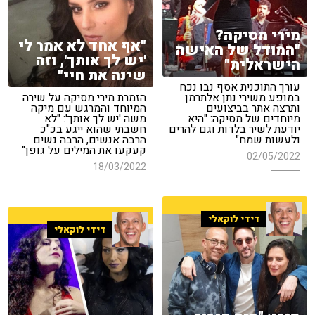
מירי מסיקה?
"אף אחד לא אמר לי
"המודל של האישה
'יש לך אותך', וזה
הישראלית"
שינה את חיי"
עורך התוכנית אסף נבו נכח
במופע משירי נתן אלתרמן
הזמרת מירי מסיקה על שירה
ותרצה אתר בביצועים
המיוחד והמרגש עם מיקה
מיוחדים של מסיקה: "היא
משה 'יש לך אותך': "לא
יודעת לשיר בלדות וגם להרים
חשבתי שהוא ייגע בכ"כ
ולעשות שמח"
הרבה אנשים, הרבה נשים
קעקעו את המילים על גופן"
02/05/2022
18/03/2022
דידי לוקאלי
דידי לוקאלי