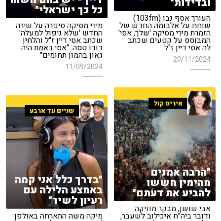
ובדידות"
כל כך ישראלי"
העורך אסף נבו (103fm)
שוחח על אלבומה החדש של
מירי מסיקה סיפרה על שירה
הזמרת מירי מסיקה 'שלך, אסי'
החדש 'שלא ניפול למעלה'
המבוסס על קטעים שכתב
שכתב אסי דיין ז"ל והלחין
לה אסי דיין ז"ל
דודו טסה: "אסי באמת היה
גאון בהמון תחומים"
20/11/2024
11/09/2024
איריס קול
שניים עד ארבע
"הרבה אמנים
"בדרך כלל אני קמה
מהימין חששו
באמצע הלילה עם
להביע את דעתם"
רעיון לשיר"
אבי שושן, מבקר מוזיקה
ודובר ביה"ח איכילוב לשעבר,
מיקה משה התארחה באולפן