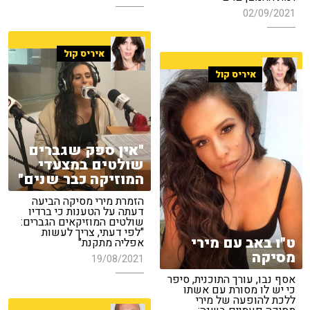
02/09/2021
איריס קול
איריס קול
"אין ספק שגברים
שולטים במצעדי
המוזיקה כבר שנים"
הזמרת מירי מסיקה הביעה
דעתה על הטענות כי ברדיו
שולטים המוזיקאים הגברים:
"לפי דעתי, צריך לעשות
ט"ו באב עם מירי
אפליה מתקנת"
מסיקה
19/08/2021
אסף נבו, עורך התוכנית, סיפר
כי יש לו מסורת עם אשתו
ללכת להופעה של מירי