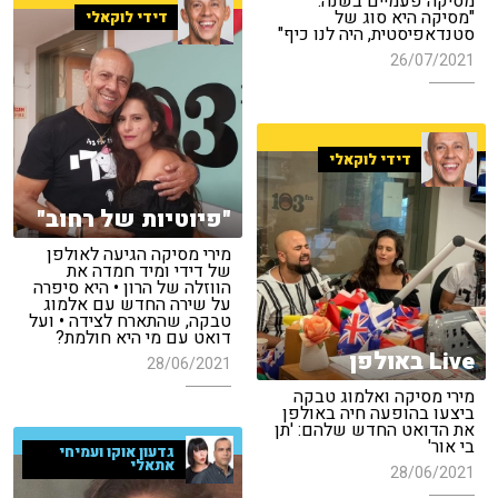
מסיקה פעמיים בשנה:
"מסיקה היא סוג של
דידי לוקאלי
סטנדאפיסטית, היה לנו כיף"
26/07/2021
דידי לוקאלי
"פיוטיות של רחוב"
מירי מסיקה הגיעה לאולפן
של דידי ומיד חמדה את
הווזלה של הרון • היא סיפרה
על שירה החדש עם אלמוג
טבקה, שהתארח לצידה • ועל
דואט עם מי היא חולמת?
Live באולפן
28/06/2021
מירי מסיקה ואלמוג טבקה
ביצעו בהופעה חיה באולפן
את הדואט החדש שלהם: 'תן
בי אור'
גדעון אוקו ועמיחי
אתאלי
28/06/2021