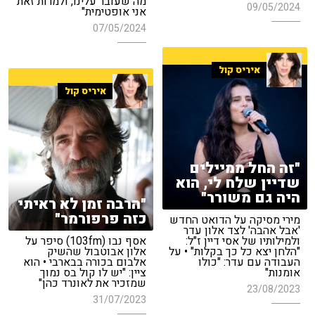
מה שעובר עלינו, ולמרות זאת
09/05/2024
אני אופטימית"
07/05/2024
איריס קול
איריס קול
"זה החל ממיילים
שדיין שלח לי, הוא
היה גם משורר"
"הרבה זמן לא ראיתי
כזה פרפורמר"
מירי מסיקה על הדואט החדש
'אבל אהבה' לצד אלון עדר
ולמילותיו של אסי דיין ז"ל:
אסף נבו (103fm) סיפר על
"הלחן יצא כל כך בקלות" • על
אלון אבוטבול שהשיק
העבודה עם עדר: "כולו
אלבום בכורה בבארבי • הוא
אומנות"
ציין: "יש לו קול בס נמוך
שמזכיר את לאונרד כהן"
23/08/2023
31/07/2023