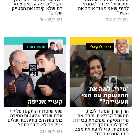
וחששתי" • לידר: "אמרתי
תקף: "יש פה אנשים צמאי
למירי שאני מאוד אוהב את
דם שלא קיבלו את הסטייק
השיר"
שלהם"
30/09/2021
27/01/2022
דידי לוקאלי
חמש בערב
"מירי, למה את
מתנשקת עם חצי
תעשייה?"
קשיי אכיפה
הרון הרון התחזה לנציג
שתי שוטרות הותקפו על ידי
ממשרד הבריאות, ומתח את
אדם שנדרש לעטות מסיכה
מירי מסיקה שנמצאת בבידוד:
בתחבורה הציבורית בירושלים
"צריך לעשות לך בדיקת
• על מה לא נדבר היום?
סטורציה, כדי לדעת את מצב
01/09/2021
רמת החמצן בדם"