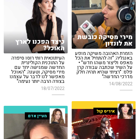
מירי מסיקה כובשת
כיצד הפכנו לארץ
את לונדון
האוכל?
הזמרת האהובה משיקה מופע
באנגליה: "זה להתחיל את הכל
העיתונאית רותי רוסו סיפרה
מאפס וליצור משהו חדש" •
על התוכנית הקולינרית
על השיר שכתבה עבורה קרן
החדשה שמגישה יחד עם
פלס: "רציתי שהיא תהיה חלק
מירי מסיקה, וטענה: "האוכל
מדרכי החדשה"
מאפשר לנו לדבר על עצמנו
בצורה הרבה יותר נעימה"
14/08/2022
18/07/2022
איריס קול
מעיין אדם