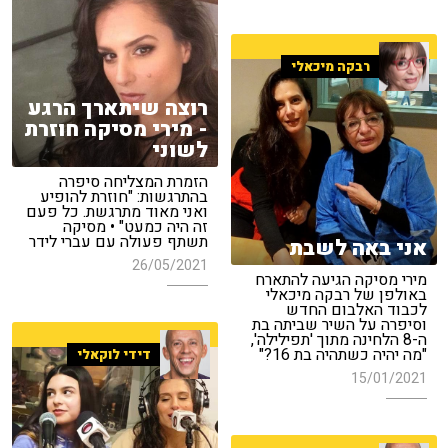
רבקה מיכאלי
רוצה שיתארך הרגע
- מירי מסיקה חוזרת
לשוני
הזמרת המצליחה סיפרה
בהתרגשות: "חוזרת להופיע
ואני מאוד מתרגשת. כל פעם
זה היה כמעט" • מסיקה
תשתף פעולה עם עברי לידר
אני באה לשבת
26/05/2021
מירי מסיקה הגיעה להתארח
באולפן של רבקה מיכאלי
לכבוד האלבום החדש
וסיפרה על השיר שביתה בת
ה-8 הלחינה מתוך 'תפילילה',
"מה יהיה כשתהיה בת 16?"
דידי לוקאלי
15/01/2021