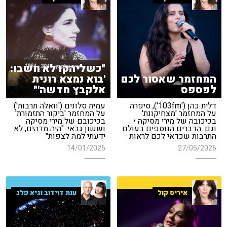
"כשליהקו לא חשבו:
המחזמר שאסור לכם
'בוא נמצא רונית
לפספס
אלקבץ חדשה'"
דלית כהן ('103fm'), סיפרה
עמית סלונים ('וואלה תרבות')
על המחזמר 'מצחיקונת'
על המחזמר 'ביקור התזמורת'
בכיכובה של מירי מסיקה •
בכיכובם של מירי מסיקה
וגם: הדברים הנוספים בעולם
וששון גבאי: "היה מדהים, לא
התרבות שכדאי לכם לראות
ידעתי למה לצפות"
14/01/2026
27/05/2026
איריס קול
ענת דוידוב וגיא פלג