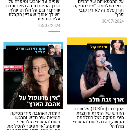
על התבטאויות של זמרים
'שניים עד ארבע' וסיפרה על
בראי המלחמה: "מירי מסיקה
הדרך המיוחדת בה היא כותבת
וקרן פלס זה לא דין קובי
שירים • וגם על הלהיט שלה
פרץ"
'יש לך אותך' שעדיין מקבלת
עליו הודעות
30/07/2024
23/07/2024
איריס קול
ענת דוידוב ואריה
אלדד
"אין מונופול על
ארץ זבת חלב
אהבת הארץ"
אסף נבו (103fm) על שירה
החדש של הזמרת והיוצרת
הזמרת האהובה מירי מסיקה
מירי מסיקה בצל המלחמה
הוציאה שיר חדש ומרגש
הקשה, שזכה לשם 'הו ארצי
בשם 'הו ארצי מולדתי' •
מולדתי'
שיתפה: "אי אפשר להכיל את