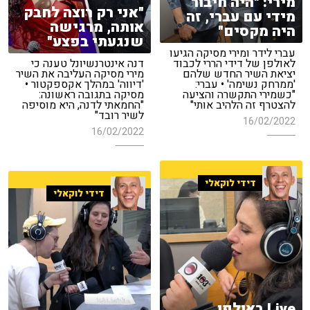
מירי: "היה חיבור
"אני רק רוצה לחבק
מידי עם עברי, זה
אותה, מרגישה
היה מקסים"
שנגעתי בפצע"
עברי לידר ומירי מסיקה הגיעו
לאולפן של דידי הררי לכבוד
דנה אינטרנשיונל טענה כי
יציאת השיר החדש שלהם
מירי מסיקה העליבה את השיר
'ממרחק נשימה' • עברי:
'דיווה' במהלך אקספקטור •
"כשמירי התקשרה והציעה
מסיקה בתגובה ראשונה:
להצטרף זה הלהיב אותי"
"החמאתי לדנה, היא מוסיפה
לשיר רובד"
16/02/2022
16/02/2022
דידי לוקאלי
דידי לוקאלי
Live באולפן