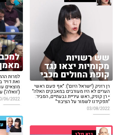
למכבי
שש רשויות
מאמן 
מקומיות יצאו נגד
קופת החולים מכבי
למרות ההח
ואת דויד 
רן רזניק ('ישראל היום'): "אף פעם ראשי
מוצאים עוז
הערים לא היו מעורבים במאבקים האלה"
('וואלה') 
• רן קוניק, ראש עיריית גבעתיים, הסביר:
0/06/2022
"תפקידנו לשמור על הציבור"
03/08/2022
ענ
גיא פלג