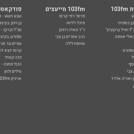
103
103fm מייעצים
פודקאסט
ע
פרופ' רפי קרסו
שבע תשע - 
ובן כספית
מיכל דליות
בן וינון, בקיצו
ל ואיל ברקוביץ'
ד"ר מאיה רוזמן
סג"ל וברקו -
ואלי אוחנה
הרב אפרים בן צבי
ספורט, בקיצו
שיחות לילה
שניים עד ארב
ספורט
קרסו יוצא לא
ל
ככה קמתי
סף
הכול פתוח - א
 צבי
מילים ולחן
ן ואריה אלדד
ארכיון 103fm