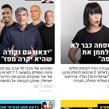
חה כבר לא
לממן את
"יצאנו עם נקודה
ה"
שהיא יקרה מפז"
עבודה הורה לקופת חולים
המפגש של מכבי תל אביב עם סקצ
מכבי לממן לאלתר 2 תרופות לחולת סרטן
ציונה הסתיים בתוצאה 
('ישראל היום') ועו"ד אדריאנה
של שני שחקנים מהקבוצה היריבה •
ממלווי החולה, הסבירו
ישראלי, שחקן הקבוצה על המשח
06/11/2022
2
ורט
גדעון אוקו ועמיחי אתא