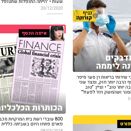
שעות • "הייתה התנפלות שתטופל 
20/12/2020
איפה הכסף
דבקים
נה ליממה
 שירותי בריאות רן סער סיפר:
ף הרבה יותר חזק, ומצד שני
 יותר טוב" • וציין: "טוב
סגר ושהמשק חזר לפעול"
0
הכותרות הכלכליו
800 עובדי רשת בית המרקחת מכב
ורט
פארם פתחו היום בשביתה כללית
08/03/2018