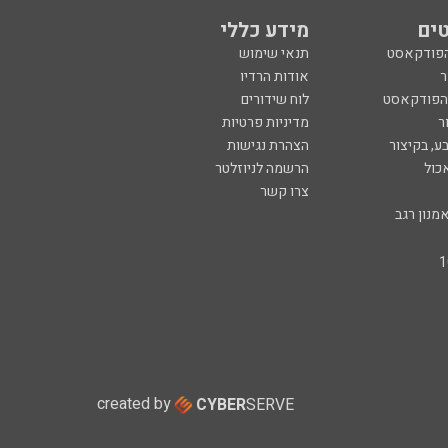
ים
מידע כללי
הפודקאסט
תנאי שימוש
ר
אודות הרדיו
 הפודקאסט
לוח שידורים
ר
מדיניות פרטיות
ע, בקיצור
הצהרת נגישות
כול
הרשמה לניוזלטר
צרו קשר
מנון רגב
created by
CYBER
SERVE