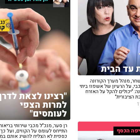
 עד הבית
שחר, מנהל מערך הקורונה
י, על הרעיון של אשפוז ביתי
נה: "יכולים להקל על האזרח
"רצינו לצאת לדרך
 הציבורית"
למרות הצפי
1
לעומסים"
רן סער, מנכ"ל מכבי שירותי בריאות,
פה הכסף
התייחס לעומס על הקווים, ועל כך