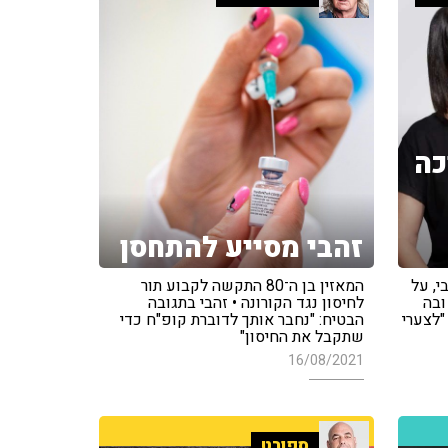
כה
זהבי מסייע להתחסן
י, על
המאזין בן ה־80 התקשה לקבוע תור
ובה
לחיסון נגד הקורונה • זהבי בתגובה
"לצערי
הבטיח: "נחבר אותך לדוברת קופ"ח כדי
שתקבל את החיסון"
16/08/2021
ספורט