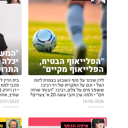
"המשפ
"הפלייאוף הבטיח,
יכלה 
הפלייאוף מקיים"
התרופ
לירן שכנר על סוף השבוע בצמרת ליגת
בית הדין ל
העל • וגם על התקרית של רוי רביבו
ששפך מים על צלם, רביבו: "הבנתי שהיה
• רן רזניק 
חם" • ולמה ערן זהבי עשה 20 א' צעדים?
שורץ, אחת 
5/01/2023
14/05/2026
איפה הכסף
ספ