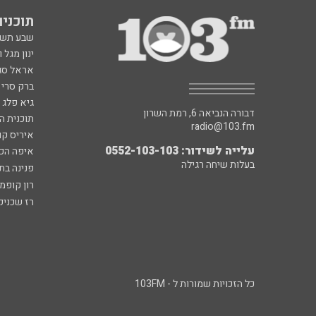
תוכניות fm
שבע תש
ינון מגל 
אראל סג"
ברק סרי 
גיא פלג
דבורה הנביאה 6, רמת השרון
תוכנית ה
radio@103.fm
איריס קו
עלייה לשידור: 0552-103-103
איפה הכ
בעלות שיחה רגילה
פנינה בת
רון קופמ
רז שכניק
כל הזכויות שמורות ל - 103FM