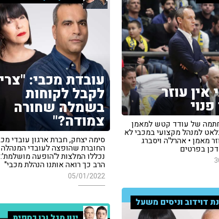
עובדת מכבי: "צרי
 אין עוזר
לקבל לקוחות
פנוי
בשמלה שחורה
צמודה?"
תמה של עודד קטש למאמן
בלאט למנהל מקצועי במכבי לא
סימה יצחק, חברת ארגון עובדי מכב
ר מאמן • אהרל'ה ויסברג
החוברת שהופצה לעובדי המנהלה 
עדכן בפרטים
נכללו המלצות ל'הופעה מושלמת': 
3
הרב כך רואה אותנו הנהלת מכבי"
05/01/2022
ת דוידוב וניסים משעל
ינון מגל ובן כספית