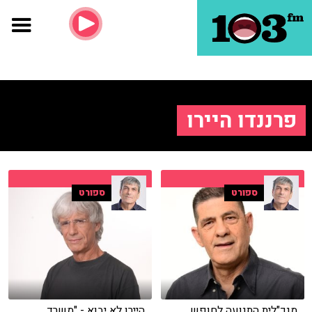
פרננדו היירו
ספורט
ספורט
מנכ"לית התנועה לחופש
היירו לא יבוא - "משרד