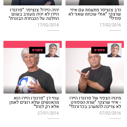
נדב צנציפר מתעמת עם איזי
יהיה היירו? צנציפר: "פרננדו
שרצקי: "אולי שכחת שאני לא
היירו לא יהיה מעורב בשום
פודל!"
החלטה על הנבחרת הבוגרת"
17/02/2016
17/02/2016
ספורט
ספורט
מינויו הצפוי של פרננדו היירו
עוזי דן: "פרננדו היירו הוא
- איזי שרצקי: "שרת הספורט
מהאנשים שלא רוצים לאמן
לא צריכה להתערב בכדורגל!"
אלא רק לנהל"
27/01/2016
07/02/2016