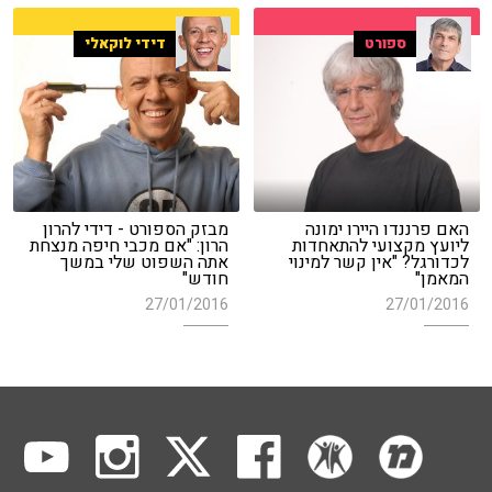
ספורט
דידי לוקאלי
האם פרננדו היירו ימונה
מבזק הספורט - דידי להרון
ליועץ מקצועי להתאחדות
הרון: "אם מכבי חיפה מנצחת
לכדורגל? "אין קשר למינוי
אתה השפוט שלי במשך
המאמן"
חודש"
27/01/2016
27/01/2016