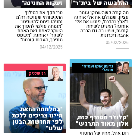
ההלבשה של בית"ר"
זעקות החנינה"
מה קורה כשהשחקן עומר
סרי תקף את הסילוף
עציון, שמגלם את אלי אוחנה
התקשורתי שעושה רה"מ
ב'ארץ נהדרת', פוגש את אלי
נתניהו ביחס למשפטו:
אוחנה? האזינו לשיחה
"מומחה עולמי להפוך את
קורעת, שיש בה גם הרבה
השקר לאמת ואת האמת
אהבה וזכרונות
לשקר" • אוחנה: "משפט
מופרך, העדות קורסת"
05/02/2026
04/12/2025
גדעון אוקו ועמיחי
אתאלי
רז שכניק
"במלחמה הזאת
היינו צריכים ללכת
"קלוז'ר מטורף כזה,
לפי תחושות הבטן
אלון מאוד התרגש"
שלנו"
רונן אהל, אחיו של החטוף