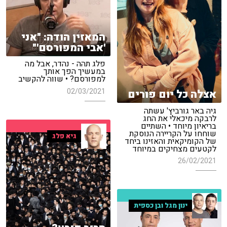
המאזין הודה: "אני
'אבי המפורסם'"
פלג תהה - נהדר, אבל מה
במעשיך הפך אותך
למפורסם? • שווה להקשיב
02/03/2021
אצלה כל יום פורים
גיה באר גורביץ' עשתה
לרבקה מיכאלי את החג
בריאיון מיוחד • השתיים
שוחחו על הקריירה הנוסקת
גיא פלג
של הקומיקאית והאזינו ביחד
לקטעים מצחיקים במיוחד
26/02/2021
ינון מגל ובן כספית