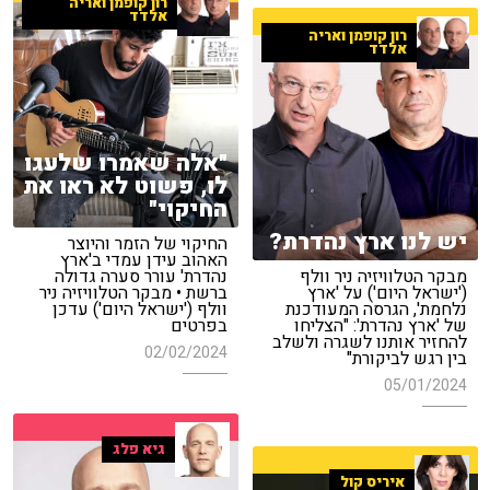
רון קופמן ואריה
אלדד
רון קופמן ואריה
אלדד
"אלה שאמרו שלעגו
לו, פשוט לא ראו את
החיקוי"
יש לנו ארץ נהדרת?
החיקוי של הזמר והיוצר
האהוב עידן עמדי ב'ארץ
מבקר הטלוויזיה ניר וולף
נהדרת' עורר סערה גדולה
('ישראל היום') על 'ארץ
ברשת • מבקר הטלוויזיה ניר
נלחמת', הגרסה המעודכנת
וולף ('ישראל היום') עדכן
של 'ארץ נהדרת': "הצליחו
בפרטים
להחזיר אותנו לשגרה ולשלב
02/02/2024
בין רגש לביקורת"
05/01/2024
גיא פלג
איריס קול