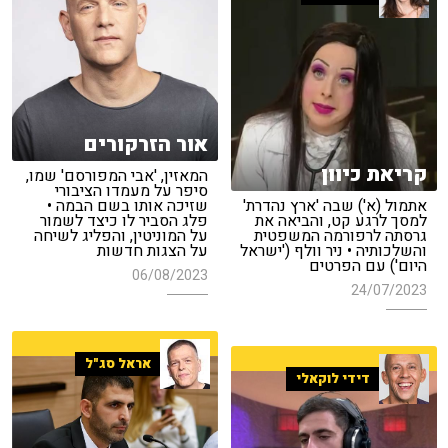
אור הזרקורים
קריאת כיוון
המאזין, 'אבי המפורסם' שמו,
סיפר על מעמדו הציבורי
אתמול (א') שבה 'ארץ נהדרת'
שזיכה אותו בשם הבמה •
למסך לרגע קט, והביאה את
פלג הסביר לו כיצד לשמור
גרסתה לרפורמה המשפטית
על המוניטין, והפליג לשיחה
והשלכותיה • ניר וולף ('ישראל
על הצגות חדשות
היום') עם הפרטים
06/08/2023
24/07/2023
אראל סג"ל
דידי לוקאלי