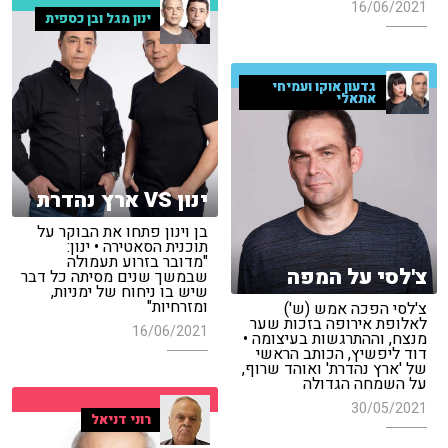
16/06/2021
ינון מגל ובן כספית
גדעון אוקו ועמיחי
אתאלי
ינון VS ארץ נהדרת
בן וינון פתחו את הבוקר על
תוכנית הסאטירה • ינון:
"מדובר בזרוע תעמולה
צ'לסי על המפה
שבמשך שנים מסיתה כל דבר
שיש בו ניחוח של ימניות,
ומזרחיות"
צ'לסי הפכה אמש (ש')
לאלופת אירופה בזכות שער
16/06/2021
מנצח, וההתרגשות בעיצומה •
דוד ליפשיץ, הכותב הראשי
של 'ארץ נהדרת' ואוהד שרוף,
על השמחה הגדולה
30/05/2021
רוני דניאל