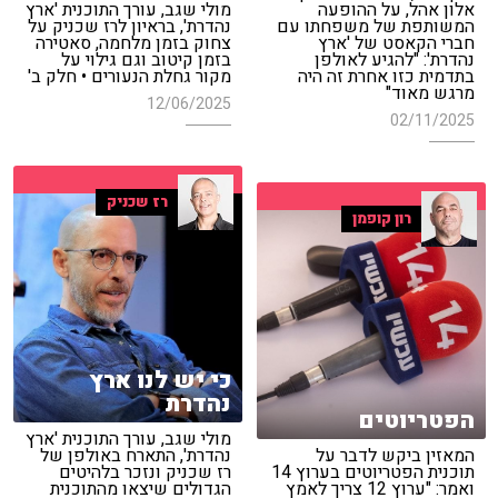
אלון אהל, על ההופעה
מולי שגב, עורך התוכנית 'ארץ
המשותפת של משפחתו עם
נהדרת', בראיון לרז שכניק על
חברי הקאסט של 'ארץ
צחוק בזמן מלחמה, סאטירה
נהדרת': "להגיע לאולפן
בזמן קיטוב וגם גילוי על
בתדמית כזו אחרת זה היה
מקור גחלת הנעורים • חלק ב'
מרגש מאוד"
12/06/2025
02/11/2025
רז שכניק
רון קופמן
כי יש לנו ארץ
נהדרת
הפטריוטים
מולי שגב, עורך התוכנית 'ארץ
המאזין ביקש לדבר על
נהדרת', התארח באולפן של
תוכנית הפטריוטים בערוץ 14
רז שכניק ונזכר בלהיטים
ואמר: "ערוץ 12 צריך לאמץ
הגדולים שיצאו מהתוכנית