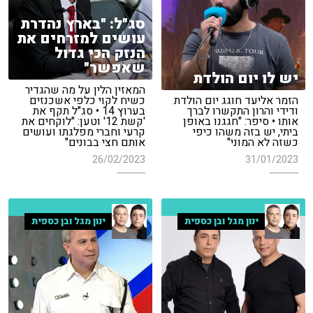
סג"ל: "בארץ נהדרת
עושים למזרחים את
הנזק הכי גדול
שאפשר"
יש לו יום הולדת
המאזין הלין על מה שהגדיר
הזמר אליעד חוגג יום הולדת
כשיח לקוי כלפי אשכנזים
ודידי והרון התקשרו לברך
בערוץ 14 • סג"ל תקף את
אותו • סיפר: "חגגנו באופן
'קשת 12' וטען: "לוקחים את
ביתי, יש בזה משהו כיפי
קרעי וחברי מפלגתו ועושים
כשזה לא המוני"
אותם חצי בבונים"
26/02/2023
31/01/2023
ינון מגל ובן כספית
ינון מגל ובן כספית