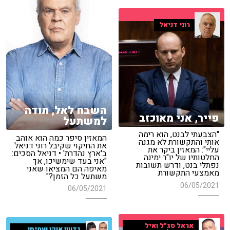
רוני דניאל
השבח לאל, תודה
פייר, אני מאוכזב
למשתעל
"הצבעתי לבנט, הוא רימה
המאזין סיפר כמה הוא אוהב
אותי והתקשורת לא מגנה
את החיקוי שקיבל רוני דניאל
עליי": המאזין ביקר את
ב'ארץ נהדרת' • דניאל הסכים:
החלטותיו של יו"ר ימינה
"אני בעד שימשיכו, אך
נפתלי בנט, ודרש תשובות
מאיפה הם המציאו שאני
מאמצעי התקשורת
משתעל כל הזמן?"
06/05/2021
06/05/2021
אראל סג"ל ואיל
גדעון אוקו ועמיחי