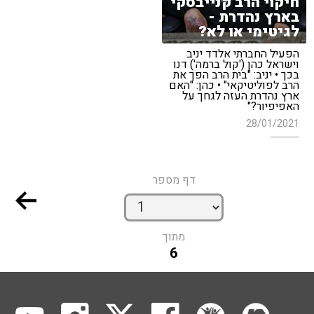
חיקוי הרב קנייבסקי
בארץ נהדרת -
לגיטימי או לא?
הפעיל החברתי אלדד יניב
וישראל כהן ('קול ברמה') דנו
בכך • יניב: "בית הרב הפך את
הרב לפוליטיקאי" • כהן: "האם
ארץ נהדרת העזה לגחך על
האפיפיור?"
28/01/2021
דף מספר
מתוך
6