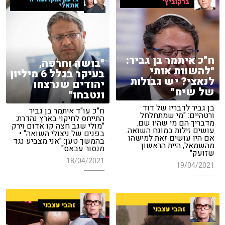
ברקוביץ'
אתאלי
ח"כ איתמר בן גביר:
"בושה וחרפה,
"להשוות אותי
בעיקר בגלל 6 מיליון
לנאצי? יש גבולות
יהודים שנרצחו
של שיח"
ונטבחו"
בן גביר לדבריו של דוד
ח"כ עו"ד איתמר בן גביר
ורטהיים: "מי שמתחלחל
התייחס לחיקוי בארץ נהדרת:
מדבריך הם מי שהיו שם.
"מולי שגב חצה קו אדום וירק
עושים זילות במונח השואה.
בפנים של ניצולי השואה" •
אם היו עושים זאת למישהו
בהמשך טען: "אני מצביע נגד
מהשמאל, היית הראשון
מנסור עבאס"
שזועק"
18/04/2021
19/04/2021
זהבי עצבני
זהבי עצבני