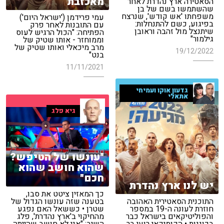
מאכזבת
הסאטירה ארץ נהדרת לאחר
שהשתמשו בשם של בן
משפחתו 'אש קודש', שנרצח
עמי פרידמן ('ישראל היום')
בפיגוע, כשם להתנחלות:
עם התובנות לאחר פרק
שיתנצל מול זהבה וראובן
הפתיחה: "הכול הרגיש לעוס
גילמור"
וממוחזר - אותו שטיק של
מרב מיכאלי ואותו שטיק של
19/12/2022
בנט"
11/11/2021
גדעון אוקו ועמיחי
אתאלי
גיא פלג
"עונשו של הטיפש?
שהוא חושב שהוא
חכם"
יש לנו ארץ נהדרת
כך המאזין ציטט את סבו,
בטענה שזה עונשו הגדול של
התוכנית הסאטירית האהובה
שטרן • כששאל האם נפגע
חוזרת לעונה ה-19 במספר
מהחיקוי ב'ארץ נהדרת', פלג
והפוליטיקאים בישראל כבר