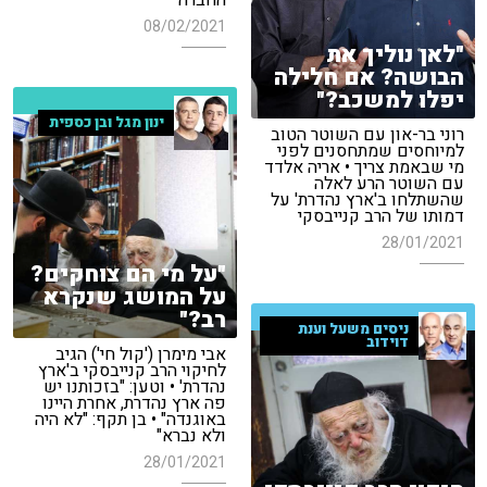
החברה"
08/02/2021
"לאן נוליך את
הבושה? אם חלילה
יפלו למשכב?"
ינון מגל ובן כספית
רוני בר-און עם השוטר הטוב
למיוחסים שמתחסנים לפני
מי שבאמת צריך • אריה אלדד
עם השוטר הרע לאלה
שהשתלחו ב'ארץ נהדרת' על
דמותו של הרב קנייבסקי
28/01/2021
"על מי הם צוחקים?
על המושג שנקרא
רב?"
ניסים משעל וענת
דוידוב
אבי מימרן ('קול חי') הגיב
לחיקוי הרב קנייבסקי ב'ארץ
נהדרת' • וטען: "בזכותנו יש
פה ארץ נהדרת, אחרת היינו
באוגנדה" • בן תקף: "לא היה
ולא נברא"
28/01/2021