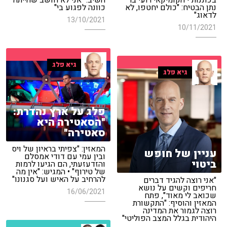
השיב: "אני לא חושב שהייתה
בכוננות • הקומיקאי רועי בר
כוונה לפגוע בי"
נתן הבטיח: "כולם יחטפו, לא
לדאוג"
13/10/2021
10/11/2021
גיא פלג
גיא פלג
פלג על ארץ נהדרת:
"הסאטירה היא
סאטירה"
המאזין: "צפיתי בראיון של ויס
עניין של חופש
ובין עמי עם דודי אמסלם
ביטוי
והזדעזעתי, הם הגיעו לרמות
של טירוף" • המגיש: "אין מה
להרחיב על האיש ועל סגנונו"
"אני רוצה להגיד דברים
חריפים וקשים על נושא
16/06/2021
שכואב לי מאוד", פתח
המאזין והוסיף: "התקשורת
רוצה לגמור את המדינה
היהודית בגלל המצב הפוליטי"