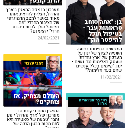
הרוב קובע?
מערכון בו צפה המאזין ב'ארץ
נהדרת', הצליח להדאיג אותו
מאוד באשר למצב הדמוגרפי
בן: "אתה סוחב
של הציבור החרדי: "מה
טראומות עבר -
נעשה? הולך להיות פה רוב
חרדי" • האמנם?
בטיפול תוכל
24/02/2021
להיפטר מהן"
המגישים התייחסו בשעה
השנייה לציוץ של ינון על
מערכון של 'ארץ נהדרת'
שעסק באלימות נגד נשים •
זהבי עצבני
ינון: "קיימים בכלל אנשים
שהם בעד אלימות?"
11/02/2021
העולם מצחיק, אז
צוחקים?
רוני בר־און ואריה
אלדד
המאזין מתח ביקורת נגד
מערכון של 'ארץ נהדרת' • נתן
זהבי: "טבעה של סאטירה היא
לתת מכות בבטן הרכה של