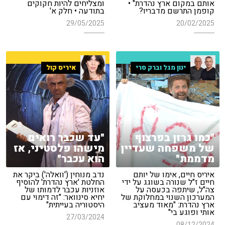
אותם במקום ארץ נהדרת" •
ומצליחים להיות חקוקים
קופמן התרשם מדבריו?
בתודעה • חלק א'
29/05/2025
20/02/2025
ינון מגל וברק סרי
איריס קול
"כמו גרזן בפרצוף
"עד שכבר רואים
של משפחה שעדיין
מישהו פלסטיני, אז
מדממת"
הוא עכבר"
איריס חיים, אימו של יותם
נדב מנוחין ('וואלה') ביקר את
חיים ז"ל שנורה בשוגג על ידי
החלטת 'ארץ נהדרת' להוסיף
צה"ל, שיתפה בכעסה על
אוזניות עכבר לדמותו של
המערכון השנוי במחלוקת של
יחיא סינוואר: "זה דימוי עם
ארץ נהדרת: "מאוד מעציב
היסטוריה בעייתית"
אותי ופוגע בי"
27/03/2024
08/12/2024