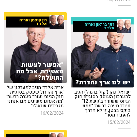
רון קופמן ואריה
אלדד
רוני בר־און ואריה
אלדד
"אפשר לעשות
סאטירה, אבל מה
התועלת?"
יש לנו ארץ נהדרת?
אריה אלדד הגיב למערכון של
ישראל כהן ('קול ברמה') הגיב
'ארץ נהדרת' שעסק בסוגיית
למערכון העוסק בסוגיית חוק
חוק הגיוס ועורר סערה ברשת:
הגיוס ששודר ב'קשת 12'
"מה אנחנו משיגים אם אנחנו
ועורר סערה ברשת: "ממש
מגבירים שנאה?"
בוקס בבטן, זו לא הדרך
16/02/2024
להעביר מסר"
15/02/2024