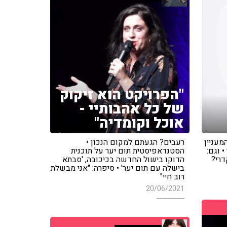
"הפרויקט הוא זיקוק
של כל אהבותיי -
אוכל וקומדיה"
ום המעניין
רעבים? הגעתם למקום הנכון •
 וגם:
הסטנדאפיסטית תום יער על תוכנית
דרי?
הדוקו בישול החדשה בכיכובה, 'סבתא
בישלה עם תום יער' • סיפרה: "אני מבשלת
רוב חיי"
20/06/2021