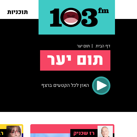
תוכניות
דף הבית
| תום יער
תום יער
האזן לכל הקטעים ברצף
רז שכניק
רב