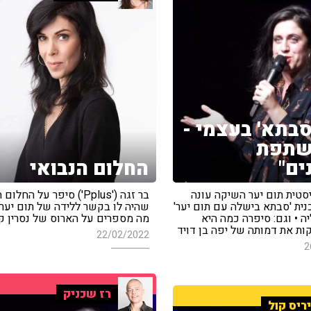
'סבתא' בעצמי -
שתפת
ים"
החלום הנבואי
טית תום יער השיקה עונה
בר זגה ('Pplus') סיפר על החל
נית 'סבתא בישלה עם תום יער'
שהיה לו בקשר ללידה של תום יער •
ה • וגם: סיפרה כמה היא
מה מספרים על הארוס של נסרין ק
ת את דמותה של יפה בן דויד
22/02/2022
2
רז שכניק
ריס קול