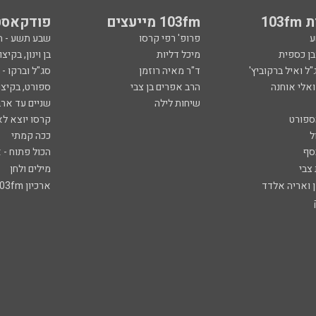
103
103fm מייעצים
פודקאסט
ע
פרופ' רפי קרסו
שבע תשע - 
ובן כספית
מיכל דליות
בן וינון, בקיצו
ל ואיל ברקוביץ'
ד"ר מאיה רוזמן
סג"ל וברקו -
ואלי אוחנה
הרב אפרים בן צבי
ספורט, בקיצו
שיחות לילה
שניים עד ארב
ספורט
קרסו יוצא לא
ל
ככה קמתי
סף
הכול פתוח - א
 צבי
מילים ולחן
ן ואריה אלדד
ארכיון 103fm