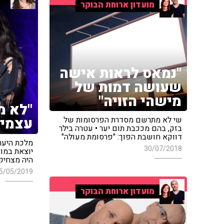
מועדון ארוחת הבוקר
"נמאס לראות אישה
שעושה דמות של
מישהי הזויה"
"לא מ
עצמי 
שי לא מתרשם מסדרת הפרסומות של
בזק, בהם מככבת תום יער • עטרה בילר
דווקא חושבת הפוך: "פרסומת מעולה"
מלכת היער
30/07/2018
יוצאת במופ
היה מצחיק
5/05/2019
מועדון ארוחת הבוקר