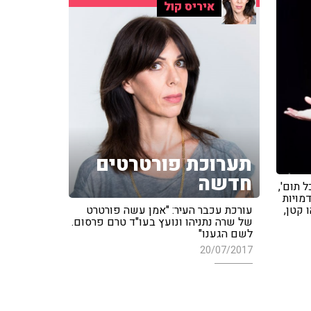
איריס קול
תערוכת פורטרטים
חדשה
 תום',
מויות
 קטן,
עורכת עכבר העיר: "אמן עשה פורטרט
של שרה נתניהו ונועץ בעו"ד טרם פרסום.
לשם הגענו"
20/07/2017