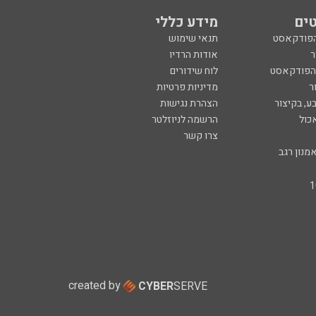
ים
מידע כללי
הפודקאסט
תנאי שימוש
ר
אודות הרדיו
 הפודקאסט
לוח שידורים
ר
מדיניות פרטיות
ע, בקיצור
הצהרת נגישות
כול
הרשמה לניוזלטר
צרו קשר
מנון רגב
created by
CYBER
SERVE