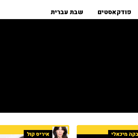
פודקאסטים
שבת עברית
קה מיכאלי
איריס קול