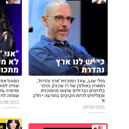
"אני 
כי יש לנו ארץ
לא מ
נהדרת
מתכונ
מולי שגב, עורך התוכנית 'ארץ נהדרת',
הסטנדאפיס
התארח באולפן של רז שכניק ונזכר
שנייה לתוכ
בלהיטים הגדולים שיצאו מהתוכנית
וסיפרה עלי
ומצליחים להיות חקוקים בתודעה • חלק
שמחה לחקו
א'
6/08/2022
29/05/2025
אי