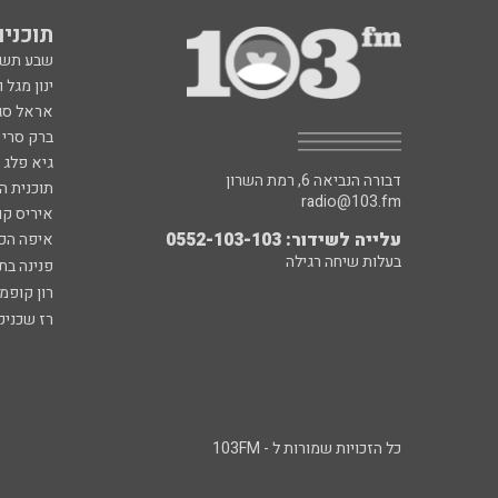
תוכניות fm
שבע תש
ינון מגל 
אראל סג"
ברק סרי 
גיא פלג
דבורה הנביאה 6, רמת השרון
תוכנית ה
radio@103.fm
איריס קו
עלייה לשידור: 0552-103-103
איפה הכ
בעלות שיחה רגילה
פנינה בת
רון קופמ
רז שכניק
כל הזכויות שמורות ל - 103FM