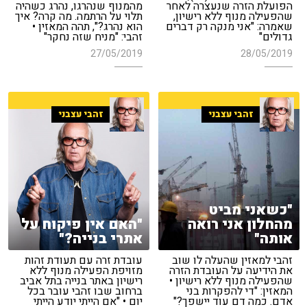
הפועלת הזרה שנעצרה לאחר
מהמנוף שנהרגו, נהרג כשהיה
שהפעילה מנוף ללא רישיון,
תלוי על הרתמה. מה קרה? איך
שאמרה: "אני מנקה רק דברים
הוא נהרג?", תהה המאזין •
גדולים"
זהבי: "מניח שזה נחקר"
27/05/2019
28/05/2019
זהבי עצבני
זהבי עצבני
"כשאני מביט
מהחלון אני רואה
"האם אין פיקוח על
אותה"
אתרי בנייה?"
זהבי למאזין שהעלה לו שוב
עובדת זרה עם תעודת זהות
את הידיעה על העובדת הזרה
מזויפת הפעילה מנוף ללא
שהפעילה מנוף ללא רישיון •
רישיון באתר בנייה בתל אביב
המאזין: "די להפקרות בני
ברחוב שבו זהבי עובר בכל
אדם. כמה דם עוד יישפך?"
יום • "אם הייתי יודע הייתי