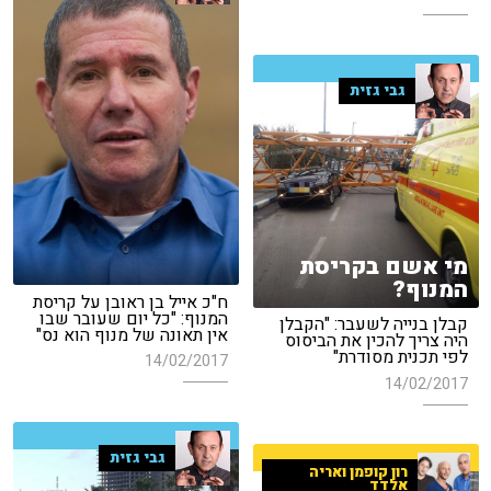
גבי גזית
מי אשם בקריסת
המנוף?
ח"כ אייל בן ראובן על קריסת
המנוף: "כל יום שעובר שבו
קבלן בנייה לשעבר: "הקבלן
אין תאונה של מנוף הוא נס"
היה צריך להכין את הביסוס
לפי תכנית מסודרת"
14/02/2017
14/02/2017
גבי גזית
רון קופמן ואריה
אלדד