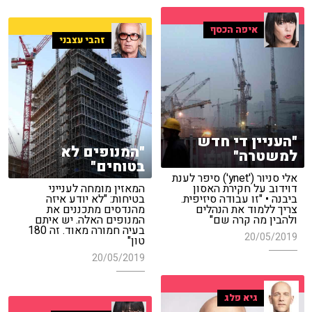
איפה הכסף
זהבי עצבני
"העניין די חדש
"המנופים לא
למשטרה"
בטוחים"
אלי סניור ('ynet') סיפר לענת
דוידוב על חקירת האסון
המאזין מומחה לענייני
ביבנה • "זו עבודה סיזיפית.
בטיחות: "לא יודע איזה
צריך ללמוד את הנהלים
מהנדסים מתכננים את
ולהבין מה קרה שם"
המנופים האלה. יש איתם
בעיה חמורה מאוד. זה 180
20/05/2019
טון"
20/05/2019
גיא פלג