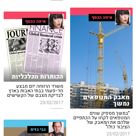
איפה הכסף
איפה הכסף
הכותרות הכלכליות
משרד הרווחה יזם מבצע
חד-פעמי בבתי האבות בארץ
לבדיקת מצבם של הקשישים
מאבק המנופאים
נמשך
23/02/2017
"במשך מספיק שנים
המנופאים לקחו על הכתפיים
שלהם את המאבק של
הציבור כולו"
גבי גזית
23/02/2017