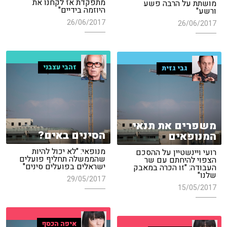
מתפקדת אז לקחנו את
מושתת על הרבה פשע
היוזמה בידיים"
ורשע"
26/06/2017
26/06/2017
זהבי עצבני
גבי גזית
משפרים את תנאי
הסינים באים?
המנופאים
מנופאי: "לא יכול להיות
רועי ויינשטיין על ההסכם
שהממשלה תחליף פועלים
הצפוי להיחתם עם שר
ישראלים בפועלים סינים"
העבודה: "זו הכרה במאבק
שלנו"
29/05/2017
15/05/2017
איפה הכסף