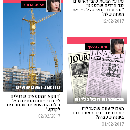
נתן על הגשת כתבי האישום
איפה הכסף
נגד חרדים שהפגינו:
"המשטרה החליטה להזיז את
התחת שלה"
12/02/2017
איפה הכסף
מחאת המנופאים
"דווקא המנופאים שרגילים
הכותרות הכלכליות
לשבת עשרות מטרים מעל
כולם הם היחידים שמחוברים
האם ידעתם שהעמלות
לקרקע"
שהבנקים גובים מאתנו ירדו
02/02/2017
בשנה שעברה?
01/02/2017