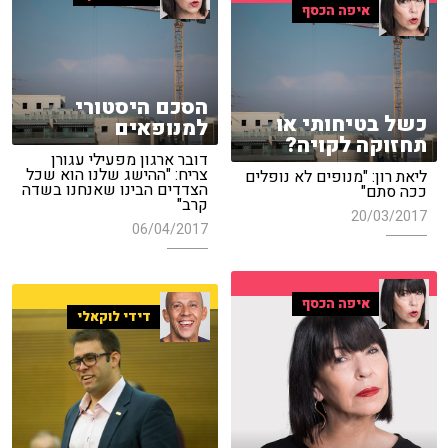
איפה הכסף
הסכם היסטורי
כשל בטיחותי או
למנופאים
תחזוקה לקויה?
דובר ארגון מפעילי עגורן
צריח: "ההישג שלנו הוא שכל
ליאת רון: "מנופים לא נופלים
הצדדים הבינו שאנחנו בשדה
ככה סתם"
קרב"
20/03/2017
06/04/2017
איפה הכסף
דידי לוקאלי