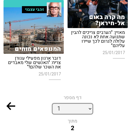
זהבי עצבני
מה קרה באום
אל-חיראן?
מאזין: "הערבים צריכים להבין
שתנועה אחת לא נכונה
עלולה לגרום לכך שיירו
עליהם"
המנופאים מוחים
25/01/2017
דובר ארגון מפעילי עגורן
צריח: "האנשים שלי מאבדים
את השכר שלהם!"
25/01/2017
דף מספר
מתוך
2