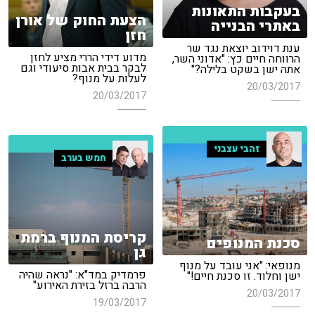
בעקבות התאונות
הצעת החוק של אורן
באתרי הבנייה
חזן
ענת דוידוב יוצאת נגד שר
מדוע דידי הררי מציע לחזן
הרווחה חיים כץ: "אדוני השר,
לבקר בבית אבות סיעודי וגם
אתה ישן בשקט בלילה?"
לעלות על מנוף?
20/03/2017
20/03/2017
זהבי עצבני
חמש בערב
קריסת המנוף ברמת
סכנת המנופים
גן
מנופאי: "אני עובד על מנוף
פרמדיק במד"א: "נראה שהיה
ישן וחלוד. זו סכנת חיים!"
הרבה ברזל בזירת האירוע"
20/03/2017
19/03/2017