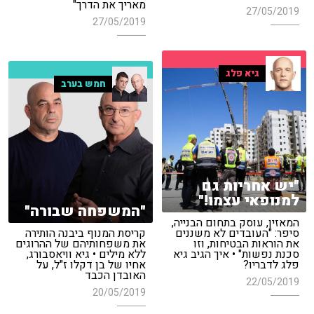
מאריך את הדרך"
27/05/2019
27/05/2019
גיא פלג
חמש בערב
"יש אחריות גם
למנופאי עצמו!"
"המשפחה שבורה"
המאזין, עוסק בתחום הבנייה,
סיפר: "העובדים לא משננים
קריסת המנוף ביבנה הותירה
את הוראות הבטיחות, וזו
את משפחותיהם של ההרוגים
סכנת נפשות" • איך הגיב גיא
ללא מילים • גיא וויאסבורג,
פלג לדבריו?
אחיו של בן דקלו ז"ל, על
האובדן הכבד
22/05/2019
20/05/2019