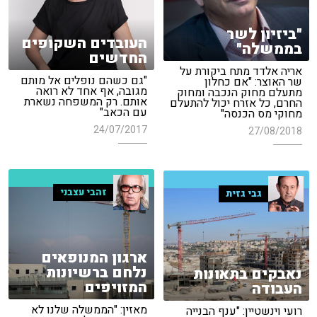
"ביזיון לשר
העובדים השקופים
בממשלה"
החדשים
אריה אלדד מתח ביקורת על
"גם כשהם נופלים אל מותם
שר האוצר: "אם כחלון
מגובה, אף אחד לא רואה
מתעלם מחוק הנכבה ומחוק
אותם. רק המשפחה נשארת
החרם, כל אזרח יכול להתעלם
עם הכאב"
מחוקי מס הכנסה"
24/07/2017
27/08/2018
זהבי עצבני
גבי גזית
ארגון המנופאים
נלחם ברשיונות
נאבקים בתאונות
המזויפים
העבודה
מאזין: "הממשלה שלנו לא
רועי וינשטיין: "ענף הבנייה