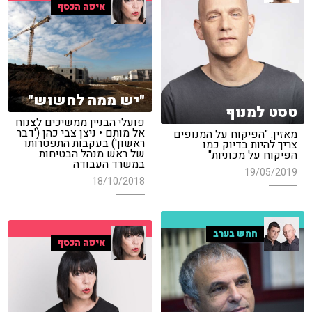
איפה הכסף
"יש ממה לחשוש"
טסט למנוף
פועלי הבניין ממשיכים לצנוח
אל מותם • ניצן צבי כהן ('דבר
מאזין: "הפיקוח על המנופים
ראשון') בעקבות התפטרותו
צריך להיות בדיוק כמו
של ראש מנהל הבטיחות
הפיקוח על מכוניות"
במשרד העבודה
19/05/2019
18/10/2018
חמש בערב
איפה הכסף