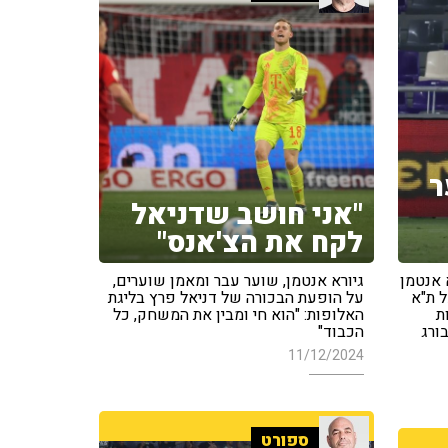
ר
"אני חושב שדניאל
לקח את הצ'אנס"
 אנטמן
גיורא אנטמן, שוער עבר ומאמן שוערים,
 ת"א
על הופעת הבכורה של דניאל פרץ בליגת
ת
האלופות: "הוא חי ומבין את המשחק, כל
ורג
הכבוד"
11/12/2024
ספורט