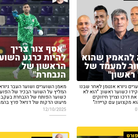
"אסף צור צריך
 להאמין שהוא
להיות כרגע השוע
זור למעמד של
הראשון של
ראשון"
הנבחרת"
רים גיורא אנטמן לאחר שבנו
מאמן השוערים ושוער העבר גיורא
ידו כשוער ראשון: "הוא לא
המליץ על השוער הבכיר של הפועל
את דרכו וצריך חיזוקים
כשוער הפותח של הנבחרת בעקבו
וא מקצוען עם קריירה"
מיעוט הדקות של דניאל פרץ בהמב
12/10/2025
0
ורט