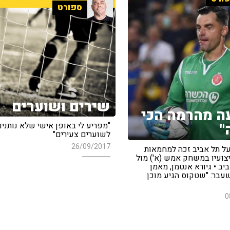
ספורט
שירים ושוערים
ה מהרמה הכי
"
"מפריע לי באופן אישי שלא נותני
לשוערים צעירים"
26/09/2017
ל תל אביב זכה למחמאות
יצועיו במשחק אמש (א') מול
יב • גיורא אנטמן, מאמן
עבר: "שטקוס הגיע מוכן
0