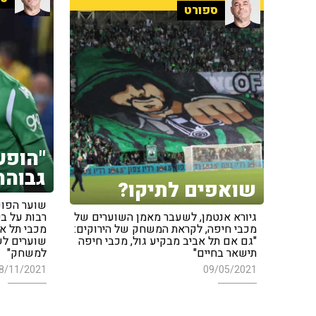
ספורט
"הופע
גבוהה
שואפים לתיקו?
שוער הפוע
גיורא אנטמן, לשעבר מאמן השוערים של
רבות על ב
מכבי חיפה, לקראת המשחק של הירוקים:
מכבי תל אב
"גם אם תל אביב מבקיע גול, מכבי חיפה
שוערים לש
תישאר בחיים"
למשחק"
8/11/2021
09/05/2021