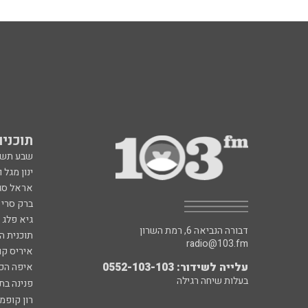
תוכניות fm
שבע תש
ינון מגל 
אראל סג"
ברק סרי 
גיא פלג
דבורה הנביאה 6, רמת השרון
תוכנית ה
radio@103.fm
איריס קו
עלייה לשידור: 0552-103-103
איפה הכ
בעלות שיחה רגילה
פנינה בת
רון קופמ