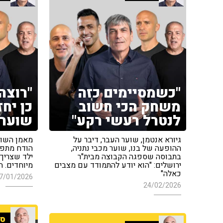
"כשמסיימים כזה
"רוצה
משחק הכי חשוב
כן יח
לנטרל רעשי רקע"
שוער 
גיורא אנטמן, שוער העבר, דיבר על
מאמן השוע
ההופעה של בנו, שוער מכבי נתניה,
הודח מתפק
בתבוסה שספגה הקבוצה מבית"ר
ילד שצריך 
ירושלים: "הוא יודע להתמודד עם מצבים
מיוחדים. ה
כאלה"
7/01/2026
24/02/2026
ספ