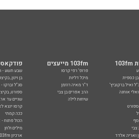
103
103fm מייעצים
פודקאסט
ע
פרופ' רפי קרסו
שבע תשע - 
ובן כספית
מיכל דליות
בן וינון, בקיצו
ל ואיל ברקוביץ'
ד"ר מאיה רוזמן
סג"ל וברקו -
ואלי אוחנה
הרב אפרים בן צבי
ספורט, בקיצו
שיחות לילה
שניים עד ארב
ספורט
קרסו יוצא לא
ל
ככה קמתי
סף
הכול פתוח - א
 צבי
מילים ולחן
ן ואריה אלדד
ארכיון 103fm