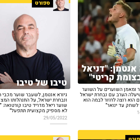
ספורט
 אנטמן: "דניאל
צומת קריטי"
טיבו של טיבו
 ומאמן השוערים על השוער
יעלה הערב עם נבחרת ישראל
גיורא אנטמן, לשעבר שוער מכבי 
 הוא רוצה לחזור לבמה הוא
ונבחרת ישראל, על התנהלותו המצו
 לשחק עד ינואר"
שוער ריאל מדריד טיבו קורטואה: "ג
לא מספיק מקצועית תתפעל"
1
29/05/2022
ורט