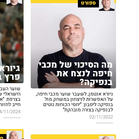
ספורט
מה הסיכוי של מכבי
גיורא
חיפה לנצח את
פרץ ב
בנפיקה?
שוער העבר
גיורא אנטמן, לשעבר שוער מכבי חיפה,
הישראלי ש
על האפשרות לניצחון במשחק מול
בצרפת: "אם
בנפיקה ליסבון: "יחסי הכוחות נוטים
חייב לחזור
לבנפיקה בצורה מובהקת"
4/11/2024
02/11/2022
ספ