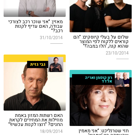
מאזין: "אני שוכר רכב לצורכי
עבודה, האם עדיף לקנות
רכב?"
שלום על בעלי קיוסקים: "הם
31/10/2014
קוראים ללקוח לפי המוצר
שהוא קנה, 'הלו במבה'!"
23/10/2014
גבי גזית
רון קופמן ואריה
אלדד
האם רשתות המזון באמת
מוזילות את המחירים לקראת
החגים? "רוצו לקנות עכשיו!"
חזי שטרנליכט: "אני מאמין
18/09/2014