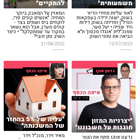
משמעותית"
להתקיים"
לאור עליות מחירי הדיור
המאזין על המאבק ביוקר
בשוק, ישנה ירידה בעסקאות
המחיה: "אנשים קונים פרי,
הנדל"ן ופריחה בשוק דירות
לוקחים ביס ושמים בצד -
היד שנייה • יעל סער,
קונים מעדן, אבל הוא נשאר
סמנכ"לית 'אנגלו סכסון' ת"א
במקרר עד שמתקלקל" • כיצד
הביאה את נתוני השוק
השיב נתן זהבי?
21/08/2022
12/07/2023
גדעון אוקו
איפה הכסף
"עליה של 5% בהחזר
"יצרניות המזון
של המשכנתה"
חוגגות על חשבוננו"
מאיר וידר, מנכ"ל וידר
גדעון אוקו פתח את הטור