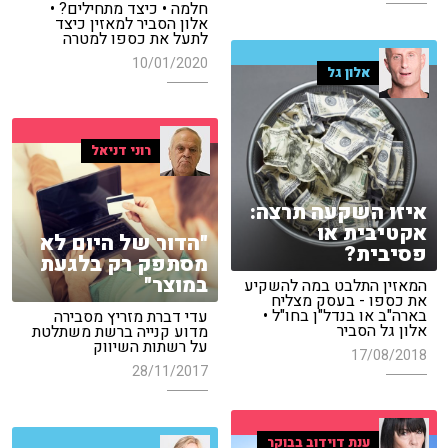
חלמה • כיצד מתחילים? •
אלון הסביר למאזין כיצד
לתעל את כספו למטרה
10/01/2020
אלון גל
רוני דניאל
איזו השקעה תרצה:
אקטיבית או
"הדור של היום לא
פסיבית?
מסתפק רק בלגעת
במוצר"
המאזין התלבט במה להשקיע
את כספו - בעסק מצליח
בארה"ב או בנדל"ן בחו"ל •
עדי דברת מזריץ מסבירה
אלון גל הסביר
מדוע קנייה ברשת משתלטת
על רשתות השיווק
17/08/2018
28/11/2017
ענת דוידוב בבוקר