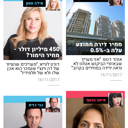
אילה חסון
מחיר דירה ממוצע
450 מיליון דולר -
עלה ב-0.5%
מחיר הימור?
אוהד דנוס: "אני מעריך
שבאזורי הביקוש אנחנו לא
דורון לוריא: "מעריכים שהציור
נראה ירידה במחירים בקרוב"
של דה וינצ'י שנמכר הוא אכן
שלו ולא של תלמידיו"
16/11/2017
16/11/2017
איפה הכסף
גבי גזית