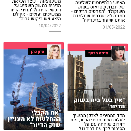
משכנתאות - כיצד העלאת
האישי בהתייחסות לשליטה
הריבית במשק תשפיע על
של חברת שטראוס בשוק
רוכשי הדירות? "מחירי הדיור
השוקולד: "המדפים הריקים -
ממשיכים ועולים - אין לנו
תמונה לא שגרתית שמלמדת
היצע ויש ביקוש גבוה"
אותנו שיעור בריכוזיות"
10/04/2022
01/05/2022
סיון כהן
איפה הכסף
"אין בעל בית בשוק
הדיור"
"את מקבלי
מדד המחירים לצרכן ממשיך
ההחלטות לא מעניין
לעלות ואיתו מחירי הדיור, ענת
שוק הדיור"
דוידוב שוחחה עם על
הסיבות לכך עם דרור נגל