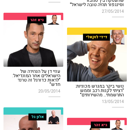
שהעסקה בין 'טמבור'
וסינגפור תהיה טובה לישראל"
27/05/2014
גיא זהר
דידי לוקאלי
עוזי דן על הנהירה של
הישראלים אחר המונדיאל:
"לראות כדורגל זה טרנד
חדש"
נושי ביקר במגרש מכוניות:
"רציתי לקנות רכב וממש
20/05/2014
התרשמתי... מהשירותים"
13/05/2014
אלון גל
גיא זהר