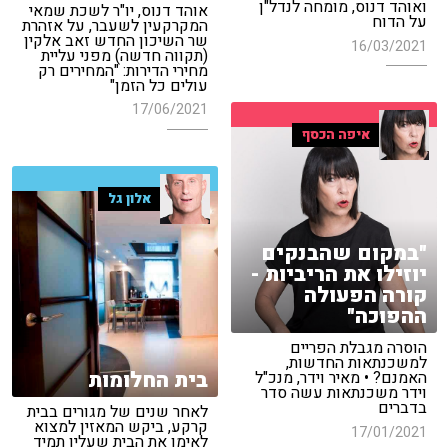
ואוהד דנוס, מומחה לנדל"ן
אוהד דנוס, יו"ר לשכת שמאי
על הדוח
המקרקעין לשעבר, על אזהרת
שר השיכון החדש זאב אלקין
16/03/2021
(תקווה חדשה) מפני עליית
מחירי הדירות: "המחירים רק
עולים כל הזמן"
17/06/2021
איפה הכסף
אלון גל
"במקום שהבנקים
יוזילו את הריביות -
קורה הפעולה
ההפוכה"
הוסרה מגבלת הפריים
למשכנתאות החדשות,
בית החלומות
האמנם? • מאיר וידר, מנכ"ל
וידר משכנתאות עשה סדר
בדברים
לאחר שנים של מגורים בבית
קרקע, ביקש המאזין למצוא
17/01/2021
לאימו את הבית שעליו תמיד