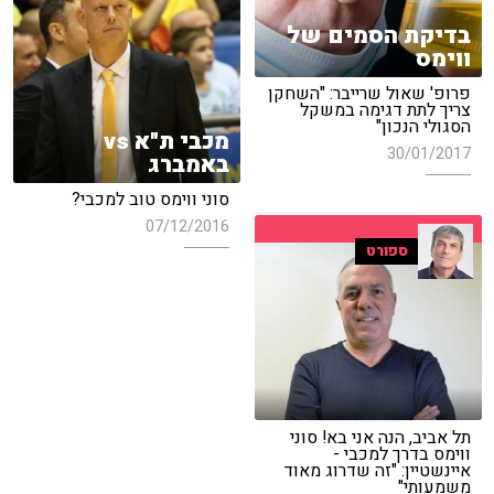
בדיקת הסמים של
ווימס
פרופ' שאול שרייבר: "השחקן
צריך לתת דגימה במשקל
הסגולי הנכון"
מכבי ת"א vs
30/01/2017
באמברג
סוני ווימס טוב למכבי?
07/12/2016
ספורט
תל אביב, הנה אני בא! סוני
ווימס בדרך למכבי -
איינשטיין: "זה שדרוג מאוד
משמעותי"