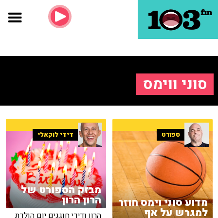
סוני ווימס
ספורט
דידי לוקאלי
מבזק הספורט של
הרון הרון
מדוע סוני וימס חוזר
למגרש על אף
הרון ודידי חוגגים יום הולדת