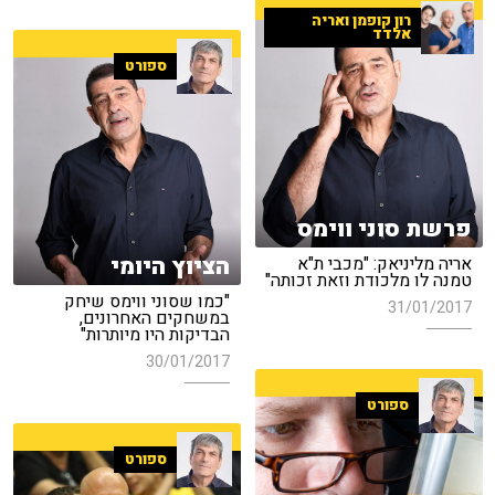
רון קופמן ואריה
אלדד
ספורט
פרשת סוני ווימס
הציוץ היומי
אריה מליניאק: "מכבי ת"א
טמנה לו מלכודת וזאת זכותה"
"כמו שסוני ווימס שיחק
31/01/2017
במשחקים האחרונים,
הבדיקות היו מיותרות"
30/01/2017
ספורט
ספורט