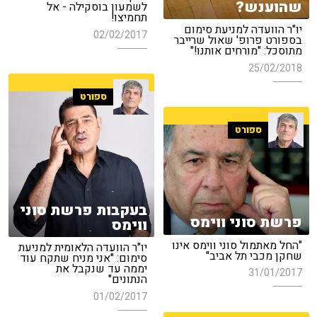
שהוענש?
לשמעון בוסקילה - אל
תחמיצו!
יו"ר הוועדה למניעת סימום
02/02/2017
בספורט פרופ' שאול שרייבר
מתוסכל: "מורחים אותנו!"
25/02/2018
ספורט
ספורט
בעקבות פרשת סוני
פרשת סוני ווימס
ווימס
"החל מאתמול סוני ווימס אינו
יו"ר הוועדה הלאומית למניעת
שחקן מכבי תל אביב"
סימום: "אני מניח שתקח עוד
יממה עד שנקבל את
31/01/2017
הנתונים"
01/02/2017