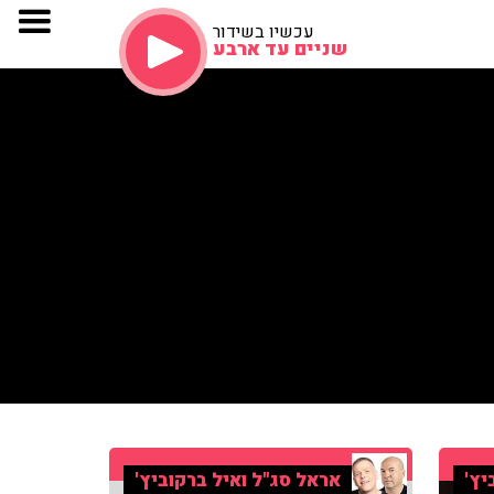
עכשיו בשידור
שניים עד ארבע
יץ'
אראל סג"ל ואיל ברקוביץ'