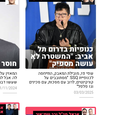
כנופיות בדרום תל
אביב: "המשטרה לא
עושה מספיק"
חוסר ש
שפי פז, מובילת המאבק, התייחסה
המאזין על
לכנופיית SSQ: "מסתובבים על
לה. אבל ל
קורקינטים, לרוב עם מסכות, עם סכינים
שעשו דברי
וגז פלפל"
1/11/2024
03/03/2025
אר
או
אראל סג"ל ובר שם־אור