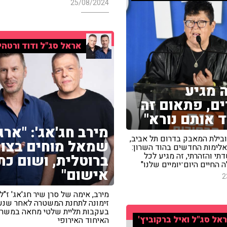
25/08/2024
אראל סג"ל ודוד ורטהי
 מגיע
ם, פתאום זה
 אותם נורא"
מירב חג'אג': "ארגו
ובילת המאבק בדרום תל אביב,
שמאל מוחים בצו
אלימות החדשים בהוד השרון:
י והזהרתי, זה מגיע לכל
ברוטלית, ושום כת
 החיים היום־יומיים שלנו"
אישום"
2
מירב, אימה של סרן שיר חג'אג' ז"ל,
זימונה לתחנת המשטרה לאחר שנע
בעקבות תליית שלטי מחאה במשרד
אל סג"ל ואיל ברקוביץ'
האיחוד האירופי