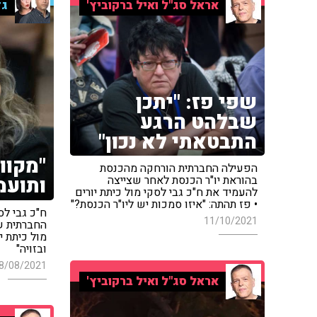
אראל סג"ל ואיל ברקוביץ'
גד
שפי פז: "יתכן
שבלהט הרגע
התבטאתי לא נכון"
"מקוו
הפעילה החברתית הורחקה מהכנסת
ותועמ
בהוראת יו"ר הכנסת לאחר שצייצה
להעמיד את ח"כ גבי לסקי מול כיתת יורים
• פז תהתה: "איזו סמכות יש ליו"ר הכנסת?"
ח"כ גבי ל
11/10/2021
החברתית ש
מול כיתת י
ובזויה"
8/08/2021
אראל סג"ל ואיל ברקוביץ'