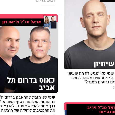
21/12/2025
אראל סג"ל וליאת רון
יוויון
 שפי פז: "מגיע לה מה שעשו
מה לא עושים משהו לכאלו
כאוס בדרום תל
ם גרועים ממנה?"
אביב
2
שפי פז, מובילת המאבק בדרום ת"א
המהומות האלימות בסוף השבוע: "
דרך אחת להוציא אותם - להגדיל מ
אל סג"ל ויריב
את התקציבים ליחידה של היציאה מ
פנהיימר