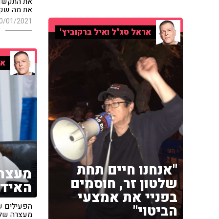
את התקשור
את מה שקו
0/01/2021
אראל סג"ל ואיל ברקוביץ'
אר
"אנחנו חיים תחת
מעצר
שלטון זר, חוסמים
האידא
בפניי את אמצעי
הפעילים שפ
הביטוי"
מעצרה של 