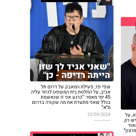
"שאני אגיד לך שזו
הייתה רדיפה - כן"
שפי פז, פעילת המאבק על דרום תל
אביב, על החלטת בית המשפט לגזור עליה
45 ימי מאסר: "כרגע אני זו שנאשמת
בגלל שאני מתעדת את מה שקורה בדרום
ת"א"
, על
23/09/2024
יש רק
אוד
רצון"