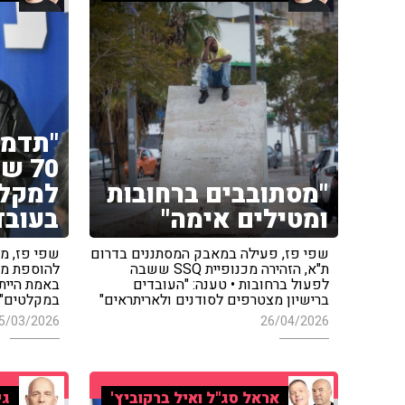
"תדמי
70 
"מסתובבים ברחובות
למקלט
ומטילים אימה"
בעובד
שפי פז, פעילה במאבק המסתננים בדרום
שפי פז, מ
ת"א, הזהירה מכנופיית SSQ ששבה
להוספת מר
לפעול ברחובות • טענה: "העובדים
באמת הייתי
ברישיון מצטרפים לסודנים ולאריתראים"
במקלטים"
5/03/2026
26/04/2026
אראל סג"ל ואיל ברקוביץ'
גי