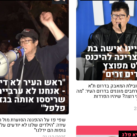
ינו אישה בת
שצריכה להיכנס
 מפוצץ
ים זרים"
"ראש העיר לא די
ובילת המאבק בדרום ת"א
- אנחנו לא ערבייה
חבים מוגנים בדרום העיר: "מה
 רוצה? שיהיו הפרדות
שריססו אותה בגז
פלפל"
2
שפי פז על ההפגנה הסוערת מול 
עירה: "הילדים שלנו לא יודעים על 
גופות הם ידלגו"
א פלג