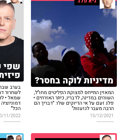
גיא פלג
שפי פ
פיזית
מדיניות לוקה בחסר?
בערב שבת 
המאזין התייחס למצוקת הפליטים מחו"ל,
לשחרור דרו
השוהים במדינה, לדבריו, כיתר האזרחים •
שמאל • לט
פלג זעם על אי הדיוקים שלו: "דבריך הם
דמוניזציה
הרבה מעבר לגזענות"
הכל"
0/11/2022
15/12/2021