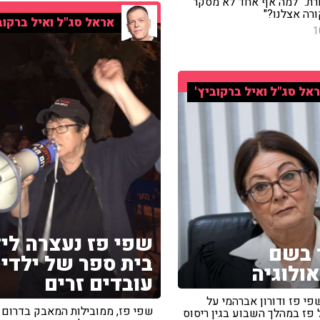
ת: "למה אף אחד לא מסקר
רה אצלנו?"
אראל סג"ל ואיל ברקוב
1
אל סג"ל ואיל ברקוביץ'
שפי פז נעצרה לי
 בשם
בית ספר של ילדי
ולוגיה
עובדים זרים
י פז ודורון אברהמי על
שפי פז, ממובילות המאבק בדרום 
פז במהלך השבוע בגין ריסוס