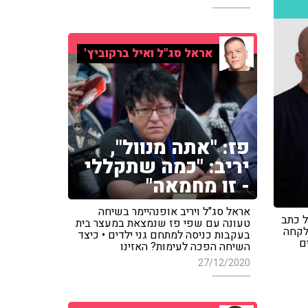
אראל סג"ל ואיל ברקוביץ'
פז: "אתה מנוול",
יריב: "כמה שתקללי
- זו מחמאה"
אראל סג"ל ויריב אופנהיימר בשיחה
ל כתב
טעונה עם שפי פז שנמצאת במעצר בית
לקחה
בעקבות כניסה למתחם גני ילדים • כיצד
ם
השיחה הפכה לעימות? האזינו
27/12/2020