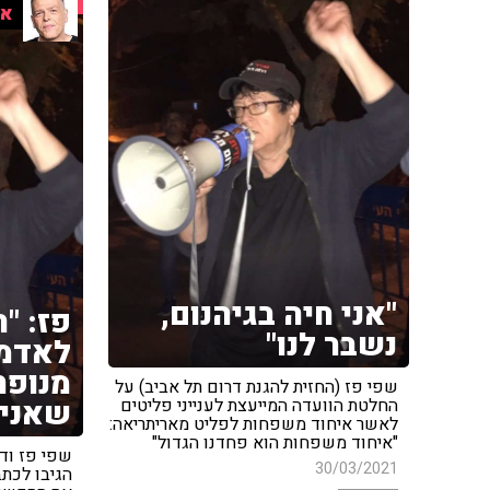
אר
"אני חיה בגיהנום,
פז: "
נשבר לנו"
לאדמה
מנופח
שפי פז (החזית להגנת דרום תל אביב) על
שאני 
החלטת הוועדה המייעצת לענייני פליטים
לאשר איחוד משפחות לפליט מאריתריאה:
"איחוד משפחות הוא פחדנו הגדול"
שפי פז וד
30/03/2021
הגיבו לכת