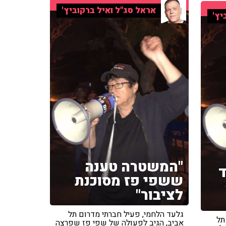
אראל סג"ל ואיל ברקוביץ'
יץ'
"המשטרה טענה
ד
ששפי פז מסוכנת
לציבור"
גלעד הלחמי, פעיל חברתי מדרום תל
תל
אביב, הגיב לפעולה של שפי פז שפרצה