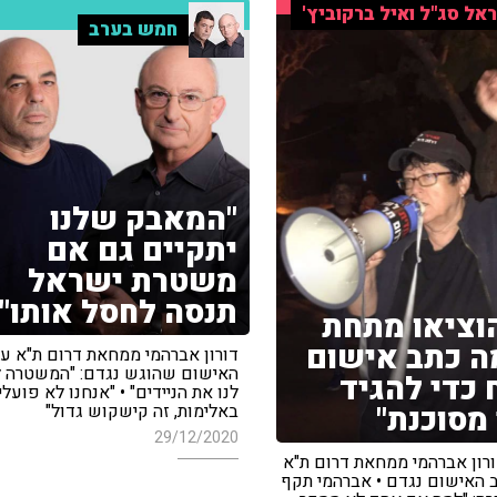
אל סג"ל ואיל ברקוביץ'
חמש בערב
"המאבק שלנו
יתקיים גם אם
משטרת ישראל
תנסה לחסל אותו"
הוציאו מתחת
 כתב אישום
דורון אברהמי ממחאת דרום ת"א ע
האישום שהוגש נגדם: "המשטרה 
 כדי להגיד
לנו את הניידים" • "אנחנו לא פועלי
מסוכנת"
באלימות, זה קישקוש גדול"
29/12/2020
ורון אברהמי ממחאת דרום ת"א
ב האישום נגדם • אברהמי תקף