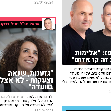
28/01/2024
אראל סג"ל ואיל ברקוב
ז: "אלימות
 זה קו אדום"
הותקפה פעילת החזית
"גזענות, שנאה
ם תל אביב, על ידי פעילי
ענתה: "אנשים שעשו עליי
וצעקות - לא אצלי
 חושבים שמותר להם לעשות לי
בוועדה"
2
יו"ר הוועדה לעובדים זרים ח"כ מר
הגיבה על סילוק שפי פז מהדיון בו
"היא לא שמרה על השקט והפריעה
15/12/2021