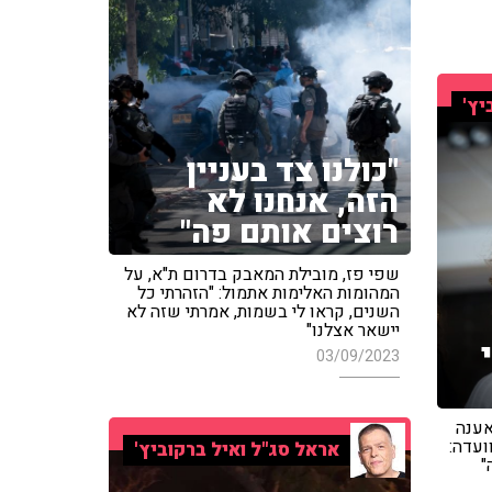
יץ'
"כולנו צד בעניין
הזה, אנחנו לא
רוצים אותם פה"
שפי פז, מובילת המאבק בדרום ת"א, על
המהומות האלימות אתמול: "הזהרתי כל
השנים, קראו לי בשמות, אמרתי שזה לא
יישאר אצלנו"
03/09/2023
אענה
ועדה:
אראל סג"ל ואיל ברקוביץ'
"