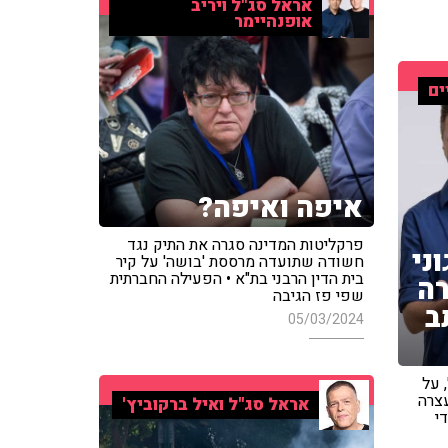
אראל סג"ל ויריב
אופנהיימר
ים
איפה ואיפה?
פרקליטות המדינה סגרה את התיק נגד
ני
חשודה שתועדה מרססת 'בושה' על קיר
בית הדין הרבני בת"א • הפעילה החברתית
רה
שפי פז הגיבה
ב
05/03/2024
 על
צרה
אראל סג"ל ואיל ברקוביץ'
י