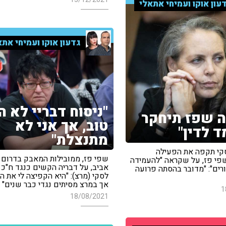
עון אוקו ועמיחי אתאלי
גדעון אוקו ועמיחי אתא
"ניסוח דבריי לא ה
ה שפז תיחקר
טוב, אך אני לא
ד לדין"
מתנצלת"
סקי תקפה את הפעילה
שפי פז, ממובילות המאבק בדרום 
פי פז, על שקראה "להעמידה
אביב, על דבריה הקשים כנגד ח"כ 
ורים": "מדובר בהסתה פרועה
לסקי (מרצ): "היא הקפיצה לי את הפ
אך במרצ מסיתים נגדי כבר שנים"
1
18/08/2021