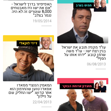
האפיפיור בדרך לישראל -
חמש בערב
"אם את ישו היו מאבטחים
8,000 שוטרים זה לא היה
נגמר בצלב"
19/05/2014
דידי לוקאלי
עו"ד מקניה תובע את ישראל
בגין רצח ישו - עו"ד משה
שרמן קובע: "ידחו אותו על
הסף!"
06/08/2013
המאמין הנוצרי מסאדו
מועדון ארוחת הבוקר
אסאדו טוען שהחרמון הוא
אתר קדוש: "ישו החליק שם
על ניילון"
22/04/2013