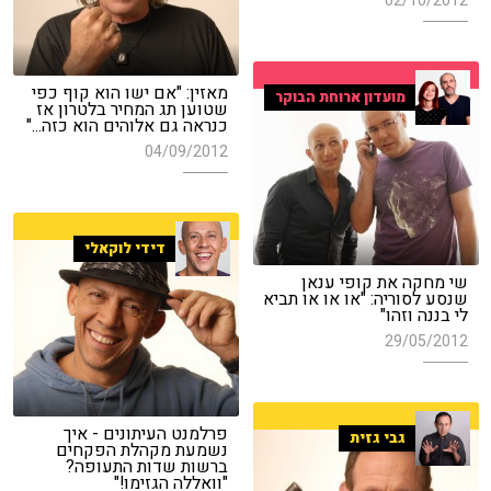
02/10/2012
מאזין: "אם ישו הוא קוף כפי
מועדון ארוחת הבוקר
שטוען תג המחיר בלטרון אז
כנראה גם אלוהים הוא כזה..."
04/09/2012
דידי לוקאלי
שי מחקה את קופי ענאן
שנסע לסוריה: "או או או תביא
לי בננה וזהו"
29/05/2012
פרלמנט העיתונים - איך
גבי גזית
נשמעת מקהלת הפקחים
ברשות שדות התעופה?
"וואללה הגזימו!"