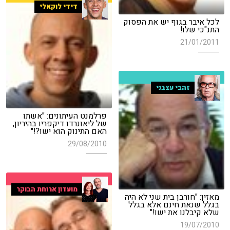
דידי לוקאלי
לכל איבר בגוף יש את הפסוק
התנ"כי שלו!
21/01/2011
זהבי עצבני
פרלמנט העיתונים: "אשתו
של ליאונרדו דיקפריו בהיריון,
האם התינוק הוא ישו?!"
29/08/2010
מועדון ארוחת הבוקר
מאזין: "חורבן בית שני לא היה
בגלל שנאת חינם אלא בגלל
שלא קיבלנו את ישו!"
19/07/2010