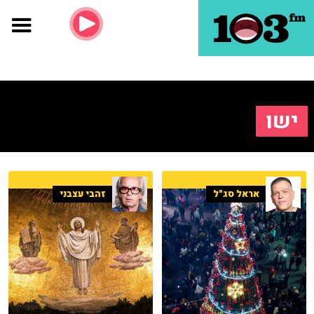
ישו
אראל סג"ל
זהבי עצבני