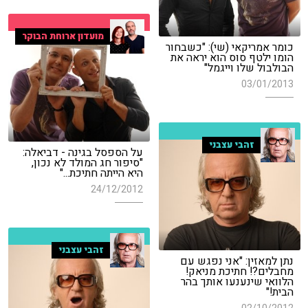
מועדון ארוחת הבוקר
כומר אמריקאי (שי): "כשבחור
הומו ילטף סוס הוא יראה את
הבולבול שלו וייגמל"
03/01/2013
זהבי עצבני
על הספסל בגינה - דביאלה:
"סיפור חג המולד לא נכון,
היא הייתה חתיכת..."
24/12/2012
זהבי עצבני
נתן למאזין: "אני נפגש עם
מחבלים?! חתיכת מניאק!
הלוואי שינענעו אותך בהר
הבית!"