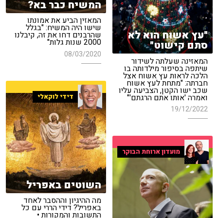
המשיח כבר בא?
המאזין הביע את אמונתו
שישו היה המשיח: "בגלל
"עץ אשוח הוא לא
שהרבנים דחו את זה, קיבלנו
2000 שנות גלות"
סתם קישוט"
08/03/2020
המאזינה שעלתה לשידור
שיתפה בסיפור מילדותה בו
הלכה לראות עץ אשוח אצל
חברתה: "מתחת לעץ אשוח
שכב ישו הקטן, הצביעה עליו
ואמרה 'אותו אתם הרגתם'"
דידי לוקאלי
19/12/2022
מועדון ארוחת הבוקר
השוטים באפריל
מה ההיגיון וההסבר לאחד
באפריל? דידי הררי עם כל
התשובות והמקורות •