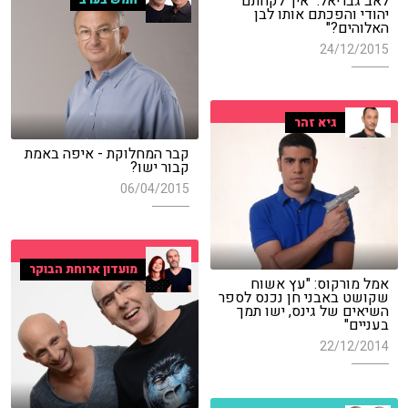
לאב גבריאל: "איך לקחתם
יהודי והפכתם אותו לבן
האלוהים?"
24/12/2015
גיא זהר
קבר המחלוקת - איפה באמת
קבור ישו?
06/04/2015
מועדון ארוחת הבוקר
אמל מורקוס: "עץ אשוח
שקושט באבני חן נכנס לספר
השיאים של גינס, ישו תמך
בעניים"
22/12/2014