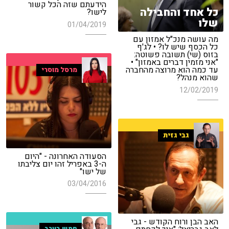
הידעתם שזה הכל קשור
כל אחד והחבילה
לישו?
שלו
01/04/2019
מה עושה מנכ"ל אמזון עם
כל הכסף שיש לו? • לג'ף
בזוס (שי) תשובה פשוטה:
"אני מזמין דברים באמזון" •
עד כמה הוא מרוצה מהחברה
מרסל מוסרי
שהוא מנהל?
12/02/2019
גבי גזית
הסעודה האחרונה - "היום
ה-3 באפריל זהו יום צליבתו
של ישו"
03/04/2016
האב הבן ורוח הקודש - גבי
חמש בערב