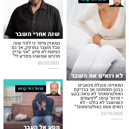
שנה אחרי השבר
המאזין סיפר כי לפני שנה
סבל משבר במרפק, אך גם
הניתוח לא סייע: "אני עדיין
מרגיש שמשהו מפריע לי"
05/02/2021
לא רואים את השבר
המאזינה סובלת מכאבים
פרופ' רפי קרסו
בבטן התחתונה אך בבדיקת
האולטרסאונד לא נראה בקע
• פרופ' קרסו: "לפעמים
כשהשבר לא בולט - לא
רואים אותו באולטרסאונד"
23/10/2020
מסע אל העבר