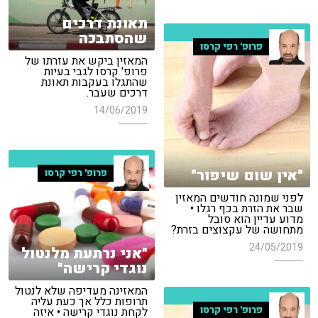
תאונת דרכים
שהסתבכה
פרופ' רפי קרסו
המאזין ביקש את עזרתו של
פרופ' קרסו לגבי בעיות
שהתגלו בעקבות תאונת
דרכים שעבר.
14/06/2019
"אין שום שיפור"
פרופ' רפי קרסו
לפני שמונה חודשים המאזין
שבר את הזרת בכף רגלו •
מדוע עדיין הוא סובל
מתחושה של עקצוצים בזרת?
24/05/2019
"אני נרתעת מלנטול
נוגדי קרישה"
המאזינה מעדיפה שלא לנטול
תרופות כלל אך כעת עליה
פרופ' רפי קרסו
לקחת נוגדי קרישה • איזה