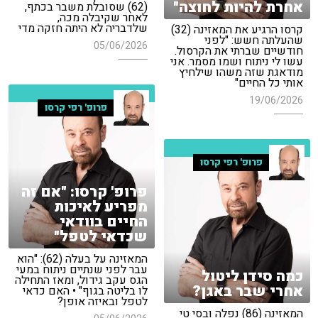
אחרת להיות לחוצה"
(62) שסובלת משבר בכתף,
לאחר שקיבלה מכה,
שלדבריה לא היתה חזקה מדי
קרסו הרגיע את המאזינה (32)
שהעלתה חשש: "לפני
05/06/2026
חודשיים שברתי את הקרסול.
עשו לי ניתוח ושמו מסמר. אני
מודאגת שזה משהו שילחיץ
אותי כל החיים"
19/06/2026
פרופ' רפי קרסו
פרופ' רפי קרסו
פרופ' קרסו: "אם זה
מפריע לאיכות
החיים בוודאי
שכדאי לטפל"
המאזינה על בעלה (62): "הוא
עבר לפני שנתיים ניתוח במעי
כמה סידן ליטול
הגס עקב גידול, ומאז התחילה
אחרי שבר באגן?
לו בליטה בגוף" • האם כדאי
לטפל ובאיזה אופן?
המאזינה (86) נפלה ובסי טי