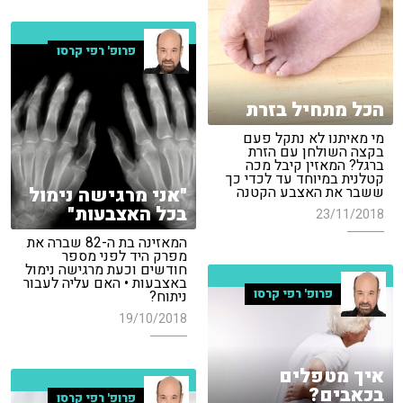
פרופ' רפי קרסו
הכל מתחיל בזרת
מי מאיתנו לא נתקל פעם
בקצה השולחן עם הזרת
ברגל? המאזין קיבל מכה
קטלנית במיוחד עד לכדי כך
"אני מרגישה נימול
ששבר את האצבע הקטנה
בכל האצבעות"
23/11/2018
המאזינה בת ה-82 שברה את
מפרק היד לפני מספר
חודשים וכעת מרגישה נימול
באצבעות • האם עליה לעבור
פרופ' רפי קרסו
ניתוח?
19/10/2018
איך מטפלים
בכאבים?
פרופ' רפי קרסו