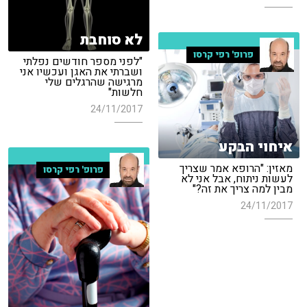
לא סוחבת
פרופ' רפי קרסו
"לפני מספר חודשים נפלתי
ושברתי את האגן ועכשיו אני
מרגישה שהרגלים שלי
חלשות"
24/11/2017
איחוי הבקע
מאזין: "הרופא אמר שצריך
פרופ' רפי קרסו
לעשות ניתוח, אבל אני לא
מבין למה צריך את זה?"
24/11/2017