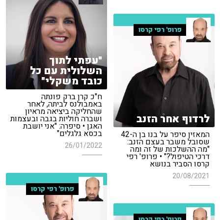
פרופ' רפי קרסו
"עפתי לתוך
השלולית עם כל
כובד משקלי"
ח"כ קרן ברק פונתה
באמבולנס לביתה, לאחר
שהחליקה ביציאה מראיון
לרדוף אחר הזנב
ושברה חוליות בגבה ובעצמות
האגן • סיפרה: "אני יושבת
בכסא גלגלים"
המאזין סיפר על בנו בן ה-42
שסובל משבר בעצם הזנב:
26/01/2022
"מה ההשלכות של זה ומה
דרכי הטיפול?" • פרופ' רפי
קרסו הסביר בנושא
20/08/2021
פרופ' רפי קרסו
פרופ' רפי קרסו