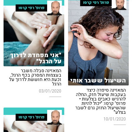
פרופ' רפי קרסו
פרופ' רפי קרסו
"אני מפחדת לדרוך
על הרגל"
המאזינה סבלה משבר
בעצמות המסרק בכף הרגל,
השיעול ששבר אותי
וכעת היא חוששת לדרוך על
הרגל
המאזינה סיפרה כיצד
03/01/2020
בעקבות שיעול חזק, החלה
להרגיש כאבים בצלעות •
פרופ' קרסו: "יכול להיות
שהשיעול החזק גרם לשבר
בצלע"
פרופ' רפי קרסו
10/01/2020