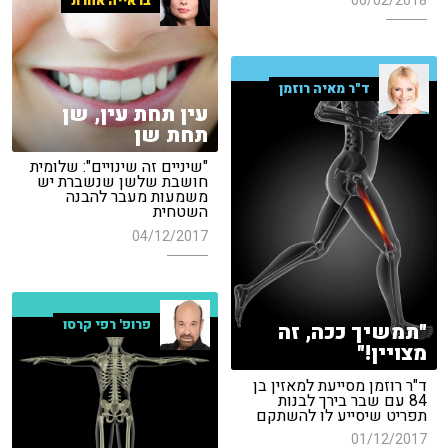
06/02/2018
בראייה אחרת
ד"ר מאיה רוזמן
עין תחת עין, שן
תחת שן
"שיניים זה שינויים": שלומית
חושבת שלשן שנשברת יש
משמעות מעבר להבנה
השטחית
04/12/2017
פרופ' רפי קרסו
"תמשיך ככה, זה
מצויין!"
ד"ר רוזמן מסייעת למאזין בן
84 עם שבר בירך לבנות
תפריט שיסייע לו להשתקם
01/12/2017