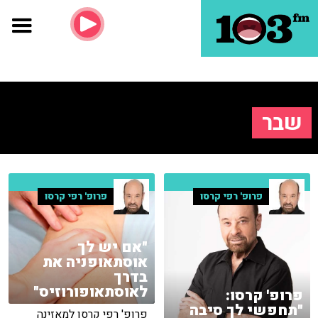
שבר
פרופ' רפי קרסו
פרופ' רפי קרסו
"אם יש לך
אוסתאופניה את
בדרך
לאוסתאופורוזיס"
פרופ' קרסו:
"תחפשי לך סיבה
פרופ' רפי קרסו למאזינה