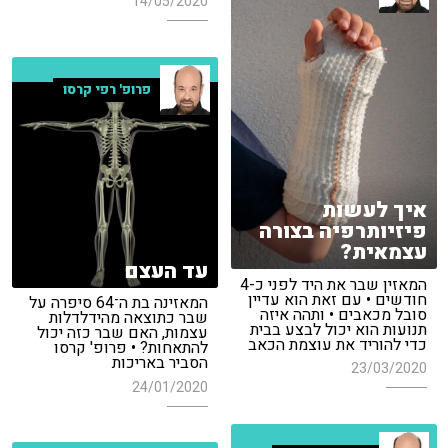
14/05/2020
פרופ' רפי קרסו
איך לעשות
פיזיותרפיה בצורה
עצמאית?
עד העצם
המאזין שבר את היד לפני כ-4
חודשים • עם זאת הוא עדיין
המאזינה בת ה־64 סיפרה על
סובל מכאבים • ותהה איזה
שבר כתוצאה מהידלדלות
תנועות הוא יכול לבצע בבית
עצמות, האם שבר כזה יכול
כדי להוריד את עוצמת הכאב
להתאחות? • פרופ' קרסו
הסביר באריכות
23/03/2020
24/01/2020