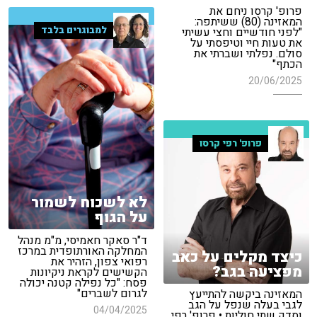
פרופ' קרסו ניחם את
המאזינה (80) ששיתפה:
למבוגרים בלבד
"לפני חודשיים וחצי עשיתי
את טעות חיי וטיפסתי על
סולם. נפלתי ושברתי את
הכתף"
20/06/2025
פרופ' רפי קרסו
לא לשכוח לשמור
על הגוף
ד"ר סאקר חאמיסי, מ"מ מנהל
המחלקה האורתופדית במרכז
כיצד מקלים על כאב
רפואי צפון, הזהיר את
מפציעה בגב?
הקשישים לקראת ניקיונות
פסח: "כל נפילה קטנה יכולה
לגרום לשברים"
המאזינה ביקשה להתייעץ
לגבי בעלה שנפל על הגב
04/04/2025
וסדק שתי חוליות • פרופ' רפי