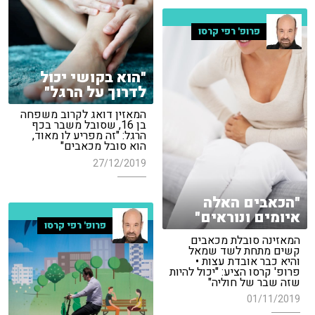
פרופ' רפי קרסו
"הוא בקושי יכול
לדרוך על הרגל"
המאזין דואג לקרוב משפחה
בן 16, שסובל משבר בכף
הרגל: "זה מפריע לו מאוד,
הוא סובל מכאבים"
27/12/2019
"הכאבים האלה
איומים ונוראים"
פרופ' רפי קרסו
המאזינה סובלת מכאבים
קשים מתחת לשד שמאל
והיא כבר אובדת עצות •
פרופ' קרסו הציע: "יכול להיות
שזה שבר של חוליה"
01/11/2019