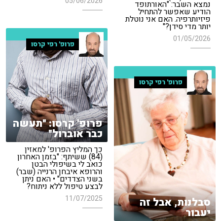
05/06/2026
נמצא השבר: "האורתופד
הודיע שאפשר להתחיל
פיזיותרפיה. האם אני נוטלת
יותר מדי סידן?"
01/05/2026
פרופ' רפי קרסו
פרופ' רפי קרסו
פרופ' קרסו: "תעשה
כבר אוברול"
כך המליץ הפרופ' למאזין
(84) ששיתף: "בזמן האחרון
כואב לי בשיפולי הבטן
והרופא איבחן הרנייה (שבר)
בשני הצדדים" • האם ניתן
לבצע טיפול ללא ניתוח?
11/07/2025
סבלנות, אבל זה
יעבור