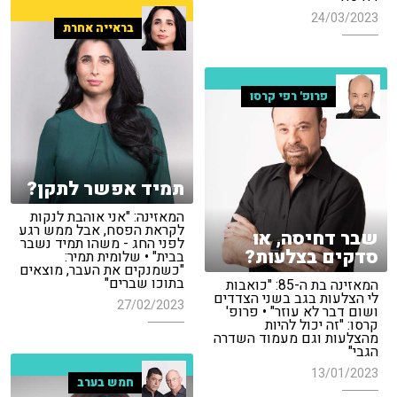
24/03/2023
בראייה אחרת
פרופ' רפי קרסו
תמיד אפשר לתקן?
המאזינה: "אני אוהבת לנקות
לקראת הפסח, אבל ממש רגע
שבר דחיסה, או
לפני החג - משהו תמיד נשבר
סדקים בצלעות?
בבית" • שלומית תמיר:
"כשמנקים את העבר, מוצאים
בתוכו שברים"
המאזינה בת ה-85: "כואבות
לי הצלעות בגב בשני הצדדים
27/02/2023
ושום דבר לא עוזר" • פרופ'
קרסו: "זה יכול להיות
מהצלעות וגם מעמוד השדרה
הגבי"
13/01/2023
חמש בערב