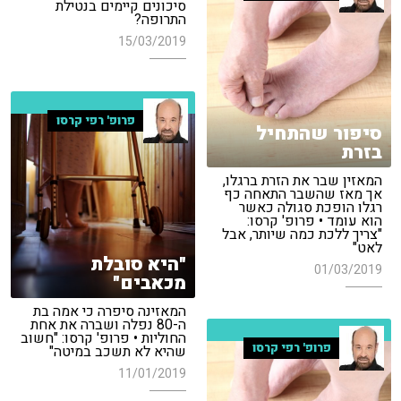
סיכונים קיימים בנטילת
התרופה?
15/03/2019
פרופ' רפי קרסו
סיפור שהתחיל
בזרת
המאזין שבר את הזרת ברגלו,
אך מאז שהשבר התאחה כף
רגלו הופכת סגולה כאשר
הוא עומד • פרופ' קרסו:
"צריך ללכת כמה שיותר, אבל
לאט"
"היא סובלת
01/03/2019
מכאבים"
המאזינה סיפרה כי אמה בת
ה-80 נפלה ושברה את אחת
החוליות • פרופ' קרסו: "חשוב
פרופ' רפי קרסו
שהיא לא תשכב במיטה"
11/01/2019