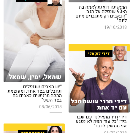
המאזינה דואגת לאמה בת
ה-93 שנפלה על הגב:
"הכאבים רק מתגברים מיום
ליום"
19/10/2018
דידי לוקאלי
שמאל, ימין, שמאל
"יש מצבים שנופלים
ונחבלים בצד אחד, ומעוצמת
המכה מרגישים כאבים גם
בצד השני"
דידי הררי עושה הכל
עם יד אחת
08/06/2018
דידי חזר מתאילנד עם שבר
ביד: "כל עוד הפה לא נפגע
אני ממשיך לדבר"