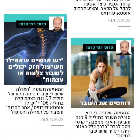
קרסו הסביר כיצד אפשר
להקל על הכאב, והציע לבדוק
אוסטאופורוזיס
14/07/2023
פרופ' רפי קרסו
פרופ' רפי קרסו
"יש אנשים שאפילו
משיעול חזק יכולים
לשבור צלעות או
עצמות"
המאזינה חשפה: "התגלה
שיש לי שבר דחיסה מלא של
חוליה D7 וגם בצקת קלה
דוחסים את השבר
בחוליה D6" • "יש לך
אוסטאופורוזיס", אמר הפרופ'
והסביר על המחלה והטיפול
המאזינה שיתפה כי היא
סובלת משבר בחולייה 9 בגב
28/04/2023
והביעה דאגה ממצבה • קרסו
ניסה לברר: "בדרך כלל באזור
הזה די נדיר שיש שבר
דחיסה"