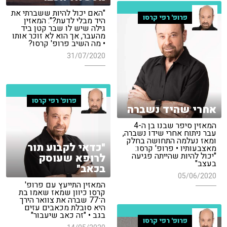
"האם יכול להיות ששברתי את
פרופ' רפי קרסו
היד מבלי לדעת?": המאזין
גילה שיש לו שבר קטן ביד
מהעבר, אך הוא לא זוכר אותו
• מה השיב פרופ' קרסו?
31/07/2020
פרופ' רפי קרסו
אחרי שהיד נשברה
המאזין סיפר שבנו בן ה-4
עבר ניתוח אחרי שידו נשברה,
ומאז נעלמה התחושה בחלק
"כדאי לקבוע תור
מאצבעותיו • פרופ' קרסו:
"יכול להיות שהייתה פגיעה
לרופא שעוסק
בעצב"
בכאב"
05/06/2020
המאזין התייעץ עם פרופ'
קרסו כיוון שמאז שאמו בת
ה־77 שברה את צוואר הירך
היא סובלת מכאבים עזים
בגב • "זה כאב שיעבור"
פרופ' רפי קרסו