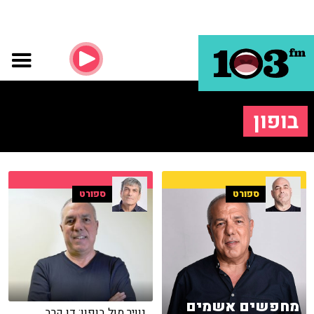
בופון
ספורט
ספורט
מחפשים אשמים
נוויר מול בופון: דו קרב