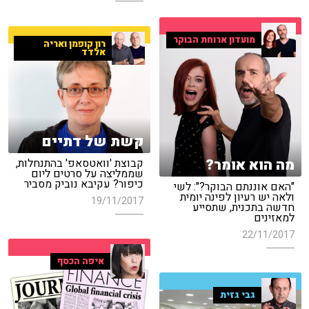
מועדון ארוחת הבוקר
רון קופמן ואריה
אלדד
קשת של דתיים
מה הוא אומר?
קבוצת 'וואטסאפ' בהתנחלות,
שממליצה על סרטים ליום
כיפור? עקיבא נוביק מסביר
"האם אוננתם הבוקר?": לשי
ולאה יש רעיון לפינה יומית
19/11/2017
חדשה בתכנית, שתסייע
למאזינים
22/11/2017
איפה הכסף
גבי גזית