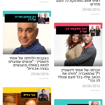
ראיתי אותה מתרסקת כל פעם
מחדש
29/06/2016
רון קופמן ואריה
אלדד
דנה ספקטור ורן
שריג
בעקבות הלוויתה של אסתי
וינשטיין - "אנשים שמעזים
לצאת בשאלה מוענשים
בצורה אכזרית"
חברתה של אסתי ויינשטיין
ז"ל שהתאבדה: "חווינו את
29/06/2016
הכאב שלה בכל פעם שנולד
לה נכד"
26/06/2016
גבי גזית