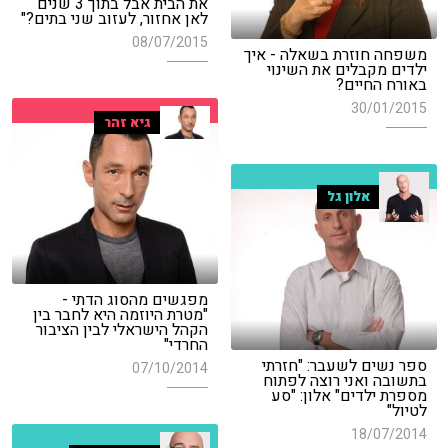
את הבית אבל בתוך 3 שנים
לאן אחזור, לעזוב שני בתים?"
08/07/2015
משפחה חוזרת בשאלה - איך
ילדים מקבלים את השינוי
באורח החיים?
30/01/2015
גיא זהר
אלון גל
מפגשים מהסוג הדתי -
"מטרת היוזמה היא לחבר בין
הקהל הישראלי לבין הציבור
החרדי"
ספר נשים לשעבר: "חזרתי
07/10/2014
בתשובה ואני רוצה לפתוח
מספרת ילדים" אלון: "סע
לטיול"
18/07/2014