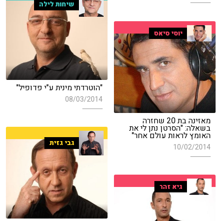
שיחות לילה
יוסי סיאס
"הוטרדתי מינית ע"י פדופיל"
08/03/2014
מאזינה בת 20 שחזרה
בשאלה: "הסרטן נתן לי את
האומץ לראות עולם אחר"
גבי גזית
10/02/2014
גיא זהר