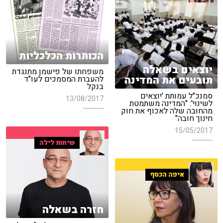
הכותרות הכלכליות
יוצאים בשאלה
משפחתו של פישמן מתנגדת
תובעים את המדינה
להעברת המסמכים לעו"ד
בנקל
סמנכ"ל עמותת 'יוצאים
13/08/2017
לשינוי': "המדינה משתמטת
מהחובה שלה לאכוף את חוק
חינוך חובה"
15/05/2017
שיחות לילה
איפה הכסף
חזרה בשאלה