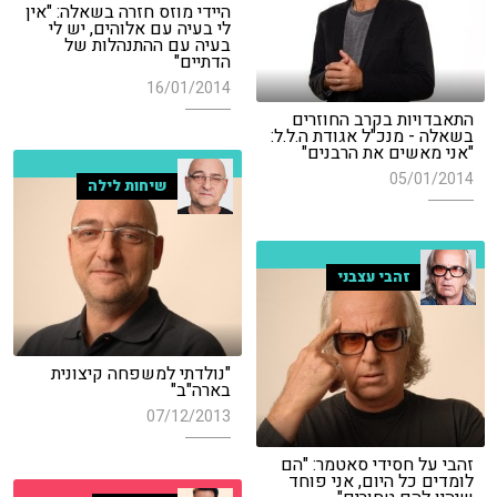
היידי מוזס חזרה בשאלה: "אין
לי בעיה עם אלוהים, יש לי
בעיה עם ההתנהלות של
הדתיים"
16/01/2014
התאבדויות בקרב החוזרים
בשאלה - מנכ"ל אגודת ה.ל.ל:
"אני מאשים את הרבנים"
05/01/2014
שיחות לילה
זהבי עצבני
"נולדתי למשפחה קיצונית
בארה"ב"
07/12/2013
זהבי על חסידי סאטמר: "הם
לומדים כל היום, אני פוחד