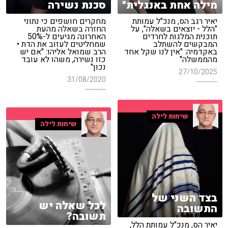
מילה אחת באנגלית"
סכנת נשירה
יאיר רגב הס, מנכ"ל עמותת
מחקרים חושפים כי נתוני
"הלל - יוצאים בשאלה", על
החזרה בשאלה מהעת
תוכנית המלגות לחרדים
האחרונה מגיעים ל-50%
המבקשים להשתלב
שמחליטים לעזוב את הדת •
באקדמיה: "אין לנו שקל אחד
הרב שמואל אליהו: "אם יש
מהממשלה"
כזו נשירה, משהו לא עובד
נכון"
27/10/2025
31/08/2020
שיחות לילה
שיחות לילה
בצד השני של
לכל שאלה יש
התשובה
תשובה?
יאיר הס, מנכ"ל עמותת הלל,