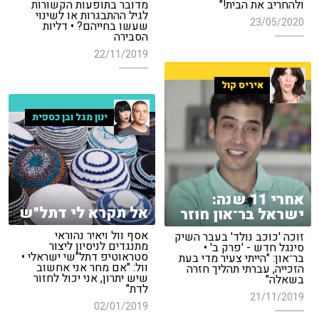
ולהחריב את הבית!"
מדובר בתופעות הקשורות
לגיל ההתבגרות או לשינוי
23/05/2020
שעשו בחייהם? • דליות
הסבירה
22/11/2019
איריס קול
ינון מגל ובן כספית
אחרי 11 שנה:
אל תקרא לי דתל"ש
ישראל בר־און חוזר
אסף וול ויאיר נהוראי
זוכה 'כוכב נולד' בעבר השיק
מתנגדים לניסיון ליצור
סינגל חדש - 'פרק ב' •
סטראוטיפ דתל"שי ישראלי •
בר־און: "הייתי צעיר מדי בעת
וול: "אם מחר אני אחשוב
הזכייה, עברתי תהליך חזרה
שיש יתרון, אני יכול לחזור
בשאלה"
לדת"
21/11/2019
02/01/2019