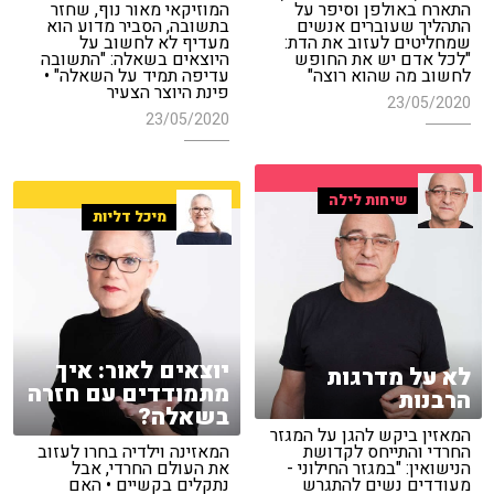
התארח באולפן וסיפר על
המוזיקאי מאור נוף, שחזר
התהליך שעוברים אנשים
בתשובה, הסביר מדוע הוא
שמחליטים לעזוב את הדת:
מעדיף לא לחשוב על
"לכל אדם יש את החופש
היוצאים בשאלה: "התשובה
לחשוב מה שהוא רוצה"
עדיפה תמיד על השאלה" •
פינת היוצר הצעיר
23/05/2020
23/05/2020
שיחות לילה
מיכל דליות
יוצאים לאור: איך
לא על מדרגות
מתמודדים עם חזרה
הרבנות
בשאלה?
המאזין ביקש להגן על המגזר
החרדי והתייחס לקדושת
המאזינה וילדיה בחרו לעזוב
הנישואין: "במגזר החילוני -
את העולם החרדי, אבל
מעודדים נשים להתגרש
נתקלים בקשיים • האם