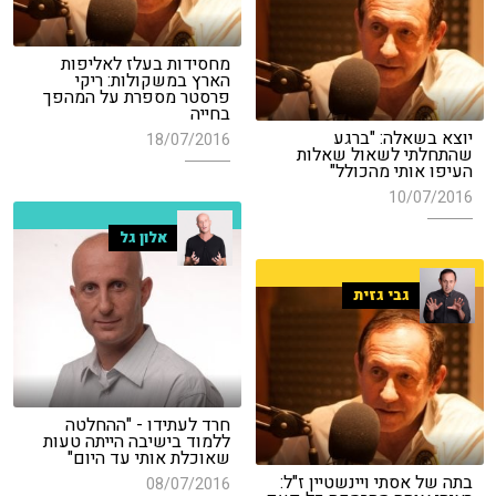
מחסידות בעלז לאליפות
הארץ במשקולות: ריקי
פרסטר מספרת על המהפך
בחייה
יוצא בשאלה: "ברגע
18/07/2016
שהתחלתי לשאול שאלות
העיפו אותי מהכולל"
10/07/2016
אלון גל
גבי גזית
חרד לעתידו - "ההחלטה
ללמוד בישיבה הייתה טעות
שאוכלת אותי עד היום"
בתה של אסתי ויינשטיין ז"ל:
08/07/2016