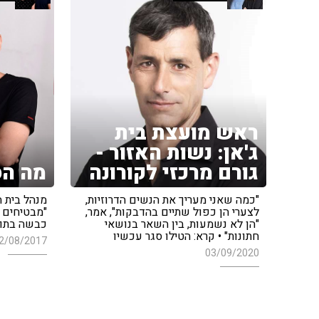
ראש מועצת בית
ג'אן: נשות האזור -
גורם מרכזי לקורונה
מה הס
"כמה שאני מעריך את הנשים הדרוזיות,
מנהל בית ה
לצערי הן כפול שתיים בהדבקות", אמר,
"מבטיחים ל
"הן לא נשמעות, בין השאר בנושאי
כבשה בתול
חתונות" • קרא: הטילו סגר עכשיו
2/08/2017
03/09/2020