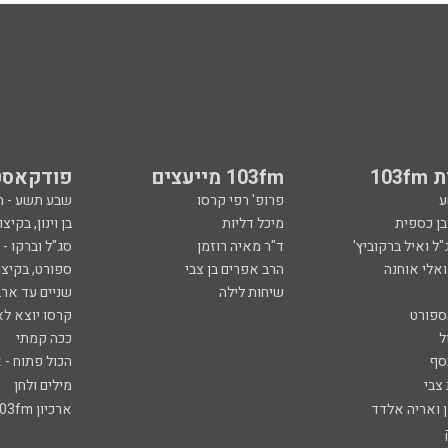
103
103fm מייעצים
פודקאסט
ע
פרופ' רפי קרסו
שבע תשע - 
ובן כספית
מיכל דליות
בן וינון, בקיצו
ל ואיל ברקוביץ'
ד"ר מאיה רוזמן
סג"ל וברקו -
ואלי אוחנה
הרב אפרים בן צבי
ספורט, בקיצו
שיחות לילה
שניים עד ארב
ספורט
קרסו יוצא לא
ל
ככה קמתי
סף
הכול פתוח - א
 צבי
מילים ולחן
ן ואריה אלדד
ארכיון 103fm