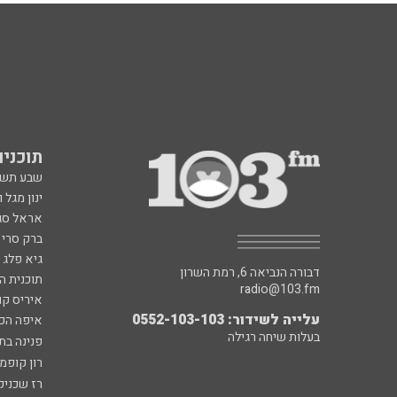
תוכניות fm
שבע תש
ינון מגל 
אראל סג"
ברק סרי 
גיא פלג
דבורה הנביאה 6, רמת השרון
תוכנית ה
radio@103.fm
איריס קו
עלייה לשידור: 0552-103-103
איפה הכ
בעלות שיחה רגילה
פנינה בת
רון קופמ
רז שכניק