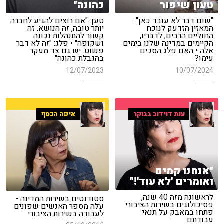
טעון שיפור
כהונה"
"שום דבר לא עובד כאן":
טען: "אם רוצים להגיע לחברה
המאזין הזדעק לנוכח
יותר טובה, זה הנושא. זה
החוליים הרבים, לדבריו,
קשור להתנהלות נכונה
הקיימים במדינה שלנו בימים
ושקופה" • פלג: "זה לא דבר
אלה • האם פלג הסכים
פשוט. יש גם צד מעקר
עימו?
בהגבלת כהונה"
12/07/2023
10/07/2024
ענת דוידוב בבוקר
איפה הכסף
"אנחנו קמים
ואומרים 'לא עוד'!"
לראשונה מזה 40 שנה,
סטודנטים בשירות המדינה -
פסיכולוגים בשירות הציבורי
עלה מספר האנשים שפונים
פתחו במאבק על תנאי
לעבודה בשירות הציבורי
עבודתם