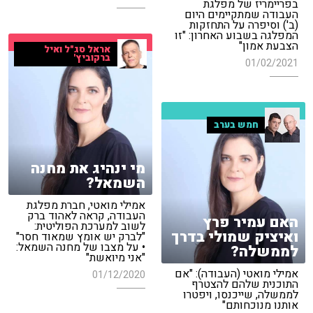
בפריימריז של מפלגת
העבודה שמתקיימים היום
(ב') וסיפרה על התחזקות
המפלגה בשבוע האחרון: "זו
הצבעת אמון"
אראל סג"ל ואיל
ברקוביץ'
01/02/2021
חמש בערב
מי ינהיג את מחנה
השמאל?
אמילי מואטי, חברת מפלגת
העבודה, קראה לאהוד ברק
האם עמיר פרץ
לשוב למערכת הפוליטית:
ואיציק שמולי בדרך
"לברק יש אומץ שמאוד חסר"
• על מצבו של מחנה השמאל:
לממשלה?
"אני מיואשת"
אמילי מואטי (העבודה): "אם
01/12/2020
התוכנית שלהם להצטרף
לממשלה, שייכנסו, ויפטרו
אותנו מנוכחותם"