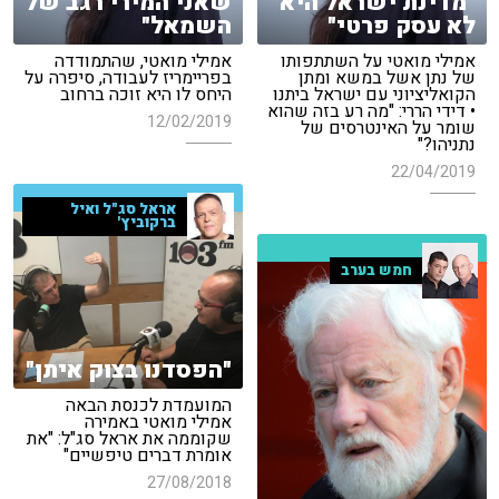
"מדינת ישראל היא
שאני המירי רגב של
לא עסק פרטי"
השמאל"
אמילי מואטי על השתתפותו
אמילי מואטי, שהתמודדה
של נתן אשל במשא ומתן
בפריימריז לעבודה, סיפרה על
הקואליציוני עם ישראל ביתנו
היחס לו היא זוכה ברחוב
• דידי הררי: "מה רע בזה שהוא
12/02/2019
שומר על האינטרסים של
נתניהו?"
22/04/2019
אראל סג"ל ואיל
ברקוביץ'
חמש בערב
"הפסדנו בצוק איתן"
המועמדת לכנסת הבאה
אמילי מואטי באמירה
שקוממה את אראל סג"ל: "את
אומרת דברים טיפשיים"
27/08/2018