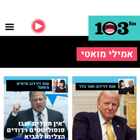
אמילי מואטי
ענת דוידוב וניסים
ענת דוידוב ואור הלר
משעל
"אין תקדים שבו
פופוליסטים רדודים
הצליחו להביא