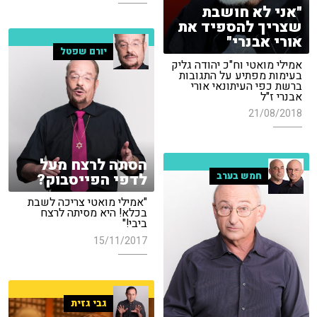
"אני לא חושבת
שצריך להספיד את
אורי אבנרי"
יורם שפטל
אמילי מואטי וח"כ יהודה גליק
בעימות מפתיע על התגובות
ברשת כפי העיתונאי אורי
אבנרי ז"ל
21/08/2018
הסתה לרצח מעל
חמש בערב
לדפי הפייסבוק?
"אמילי מואטי צריכה לשבת
בכלא! היא מסיתה לרצח
ביבי!"
15/11/2017
גבי גזית