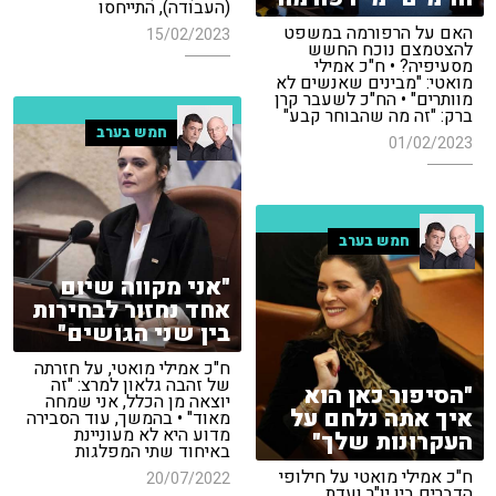
(העבודה), התייחסו
האם על הרפורמה במשפט
15/02/2023
להצטמצם נוכח החשש
מסעיפיה? • ח"כ אמילי
מואטי: "מבינים שאנשים לא
מוותרים" • הח"כ לשעבר קרן
ברק: "זה מה שהבוחר קבע"
חמש בערב
01/02/2023
חמש בערב
"אני מקווה שיום
אחד נחזור לבחירות
בין שני הגושים"
ח"כ אמילי מואטי, על חזרתה
של זהבה גלאון למרצ: "זה
"הסיפור כאן הוא
יוצאה מן הכלל, אני שמחה
איך אתה נלחם על
מאוד" • בהמשך, עוד הסבירה
מדוע היא לא מעוניינת
העקרונות שלך"
באיחוד שתי המפלגות
ח"כ אמילי מואטי על חילופי
20/07/2022
הדברים בין יו"ר ועדת