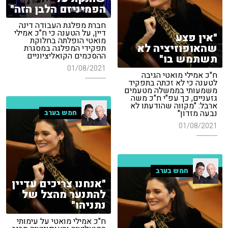
הפמיניזם הלבן הזה"
חברת מפלגת העבודה דינה
דיין, על הטענה כי ח"כ אמילי
"אין פצע
מואטי הופלתה בחלוקת
שהאופוזיציה לא
תפקידי המפלגה במסגרת
ההסכמים הקואליציוניים
תשתמש בו"
01/08/2021
ח"כ אמילי מואטי הגיבה
לטענה כי לא זכתה בתפקיד
משמעותי בממשלה מטעמים
גזעניים, כך עפ"י ח"כ משה
ארבל: "מקווה שהודעתו לא
נבעה מזדון"
חמש בערב
01/08/2021
חמש בערב
"אנחנו צריכים עדיין
להתנער מהצל של
נתניהו"
ח"כ אמילי מואטי על עימותי