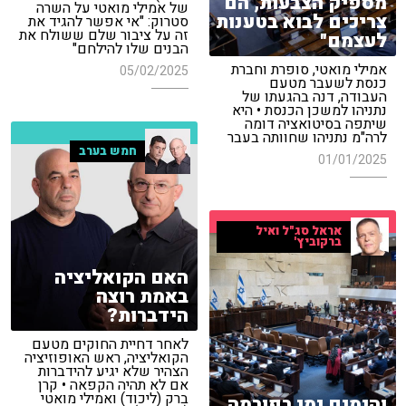
מספיק הצבעות, הם
של אמילי מואטי על השרה
צריכים לבוא בטענות
סטרוק: "אי אפשר להגיד את
זה על ציבור שלם ששולח את
לעצמם"
הבנים שלו להילחם"
אמילי מואטי, סופרת וחברת
05/02/2025
כנסת לשעבר מטעם
העבודה, דנה בהגעתו של
נתניהו למשכן הכנסת • היא
שיתפה בסיטואציה דומה
לרה"מ נתניהו שחוותה בעבר
חמש בערב
01/01/2025
אראל סג"ל ואיל
ברקוביץ'
האם הקואליציה
באמת רוצה
הידברות?
לאחר דחיית החוקים מטעם
הקואליציה, ראש האופוזיציה
הצהיר שלא יגיע להידברות
אם לא תהיה הקפאה • קרן
ברק (ליכוד) ואמילי מואטי
והימים ימי רפורמה