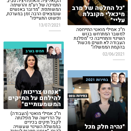
הקואליציה והאופוזיציה סביב
התמיכה של רע"מ והרשימה
"כל החלטה של מרב
המשותפת: "מדובר באנשים
מיכאלי מקובלת
שנמצאים הרבה זמן במערכת,
ופשוט התעייפו"
עליי"
13/07/2021
ח"כ אמילי מואטי התייחסה
למשבר המתרחש בגוש
השינוי והתחייבה כי "מפלגת
העבודה לא תשים מכשול
בהקמת הממשלה"
חמש בערב
02/06/2021
בחירות 2021
"אנחנו צריכות
להילחם על התיקים
המשמעותיים"
ח"כ אמילי מואטי (העבודה)
על הדרישה של מפלגתה
לקבל תיקים בכירים
"נהיה חלק מכל
בממשלת השינוי שעשויה