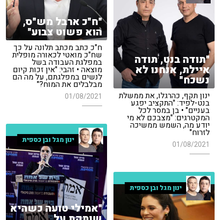
"ח"כ ארבל מש"ס,
הוא פשוט צבוע"
ח"כ כתב מכתב תלונה על כך
שח"כ מואטי לכאורה מופלית
"תודה בנט, תודה
במפלגת העבודה בשל
איילת, אנחנו לא
מוצאה • זהבי: "אין זכות קיום
לנשים במפלגתם, על מה הם
נשכח"
מבלבלים את המוח?"
ינון תקף, כהרגלו, את ממשלת
01/08/2021
בנט-לפיד: "התקציב יפגע
בעניים" • בן במסר לכל
המקטרגים: "מצבכם לא מי
יודע מה, השמש ממשיכה
לזרוח"
ינון מגל ובן כספית
01/08/2021
ינון מגל ובן כספית
"אמילי טועה כשהיא
שותקת על