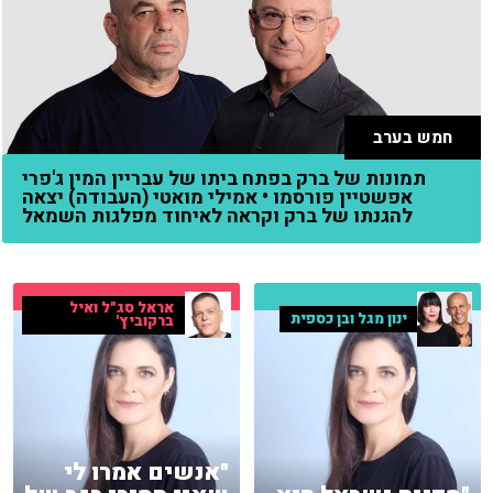
חמש בערב
תמונות של ברק בפתח ביתו של עבריין המין ג'פרי
אפשטיין פורסמו • אמילי מואטי (העבודה) יצאה
להגנתו של ברק וקראה לאיחוד מפלגות השמאל
אראל סג"ל ואיל
ינון מגל ובן כספית
ברקוביץ'
"אנשים אמרו לי