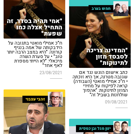
חמש בערב
"אמי תהיה בסדר, זה
התחיל אצלה כמו
שפעת"
ח"כ אמילי מואטי בתגובה על
הידבקותה של אמה בנגיף
"המדינה צריכה
קורונה: "היא במצב הרבה יותר
לסבסד מזון
טוב" • על סערת השרה
מיכאלי: "לא הייתי מספרת
לתינוקות"
לאף אחד"
כתב אישום הוגש נגד אם
23/08/2021
שגנבה מטרנה, אך היא זוכתה
• ח"כ אמילי מואטי (העבודה)
קראה לפיקוח על מחירי
המזון לתינוקות: "אהפוך
שולחנות בשביל זה"
זהבי עצבני
09/08/2021
ינון מגל ובן כספית