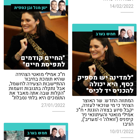
14/02/2022
ינון מגל ובן כספית
חמש בערב
"החיים קודמים
לתפיסת חיים"
ח"כ אמילי מואטי הצהירה
"למדינה יש מספיק
שהיא תומכת בחיבור
כסף, היא יכולה
ההתיישבות הצעירה לחשמל,
אבל נתקלה בתגובות זועמות:
להכניס יד לכיס"
"הקלות שבה אתה מאבד את
התומכים היא בלתי נסבלת"
המתווה החדש: שר האוצר
הצהיר כי מי שזכאי לעזרה,
27/01/2022
יקבל סיוע בצורה הוגנת • ח"כ
אמילי מואטי והעיתונאי ניר
קיפניס ('וואלה' ו-'מעריב'),
הגיבו
10/01/2022
חמש בערב