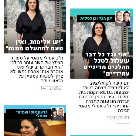
ינון מגל ובן כספית
"יש אלימות, ואין
טעם להתעלם ממנה"
"אני נגד כל דבר
ח"כ אמילי מואטי על סערת
שעלול לסכל
הציוץ של השר עומר בר לב:
מהלכים מדיניים
"הוא חבר קרוב שלי ואני
אוהבת אותו אהבת נפש, לא
עתידיים"
צריך לעשות קמפיין על
הראש שלו"
יום קשה לקואליציה:
האופוזיציה ניצחה בשתי
14/12/2021
הצבעות בנושא הקמת בית
חולים בעיר סח'נין והרחבת
הגדרת הגזענות לחברה
החרדית • ח"כ אמילי מואטי,
הגיבה
גדעון אוקו ועמיחי
אתאלי
11/11/2021