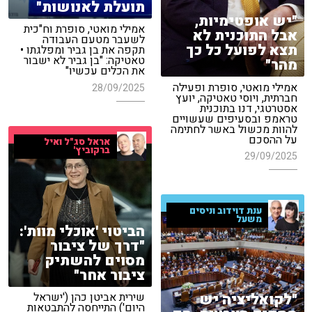
תועלת לאנושות"
"יש אופטימיות,
אמילי מואטי, סופרת וח"כית
אבל התוכנית לא
לשעבר מטעם העבודה
תצא לפועל כל כך
תקפה את בן גביר ומפלגתו •
טאטיקה: "בן גביר לא ישבור
מהר"
את הכלים עכשיו"
אמילי מואטי, סופרת ופעילה
28/09/2025
חברתית, ויוסי טאטיקה, יועץ
אסטרטגי, דנו בתוכנית
טראמפ ובסעיפים שעשויים
להוות מכשול באשר לחתימה
על ההסכם
אראל סג"ל ואיל
ברקוביץ'
29/09/2025
ענת דוידוב וניסים
משעל
הביטוי 'אוכלי מוות':
"דרך של ציבור
מסוים להשתיק
ציבור אחר"
"לקואליציה יש
שירית אביטן כהן ('ישראל
היום') התייחסה להתבטאות