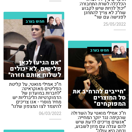
הכלכלה לשרת התחבורה:
"יכול להיות שיש לקבוע
שח"כ לא צריך להתחנן
לפגישה עם שר"
חמש בערב
25/05/2022
חמש בערב
"אם הגיעו לכאן
פליטים, לא יכולים
לשלוח אותם חזרה"
ח"כ אמילי מואטי, על קליטת
הפליטים מאוקראינה:
"חייבים להרחיב את
"לחברות במועדון של
סל המוצרים
הדמוקרטיות הליברליות יש
מחיר מוסרי - אנו צריכים
המפוקחים"
להיצמד לצו המצפון שלנו"
ח"כ אמילי מואטי על השדולה
06/03/2022
שהקימה נגד יוקר המחייה:
"אנשים צריכים לדעת שיש
להם עגלה עם מזון לשבוע,
וכמה היא עולה"