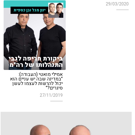
29/03/2020
ינון מגל ובן כספית
ביקורת חריפה לגבי
התנהלותו של רה"מ
אמילי מואטי (העבודה):
"במדינה שבה יש עניים הוא
יכול להרשות לעצמו לעשן
סיגרים?"
27/11/2019