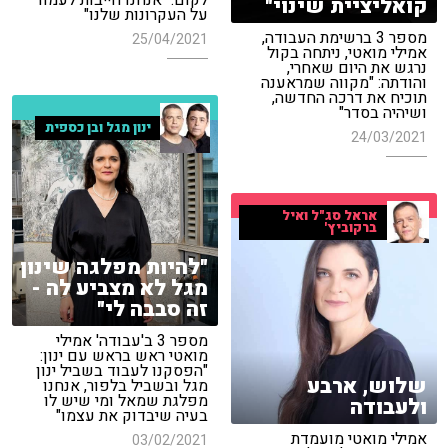
לקום: "אנחנו חייבות לעמוד
קואליציית שינוי"
על העקרונות שלנו"
מספר 3 ברשימת העבודה,
25/04/2021
אמילי מואטי, ניתחה בקול
נרגש את היום שאחרי,
והודתה: "מקווה שמראענה
תוכיח את דרכה החדשה,
ושיהיה בסדר"
ינון מגל ובן כספית
24/03/2021
אראל סג"ל ואיל
ברקוביץ'
"להיות מפלגה שינון
מגל לא מצביע לה -
זה סבבה לי"
מספר 3 ב'עבודה' אמילי
מואטי ראש בראש עם ינון:
"הפסקנו לעבוד בשביל ינון
שלוש, ארבע
מגל ובשביל בלפור, אנחנו
מפלגת שמאל ומי שיש לו
ולעבודה
בעיה שיבדוק את עצמו"
אמילי מואטי מועמדת
03/02/2021