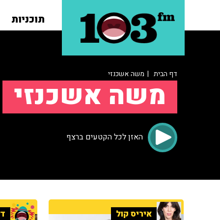
תוכניות
דף הבית
| משה אשכנזי
משה אשכנזי
האזן לכל הקטעים ברצף
איריס קול
די