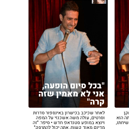
"בכל סיום הופעה,
אני לא מאמין שזה
קרה"
קן
לאחר שכיכב בכישרון באינספור סדרות
ה הוא
וסרטים, עולה משה אשכנזי על המפה
שיחתו,
ויוצא במופע סטנדאפ חדש • סיפר: "זה
מדיום מאוד קשוח, אתה יכול להתרסק"