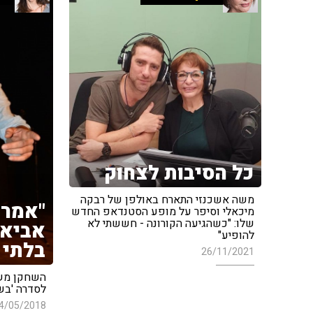
כל הסיבות לצחוק
משה אשכנזי התארח באולפן של רבקה
"אמרת
מיכאלי וסיפר על מופע הסטנדאפ החדש
שלו: "כשהגיעה הקורונה - חששתי לא
אביא 
להופיע"
בלתי 
26/11/2021
השחקן משה
לסדרה 'בשב
4/05/2018