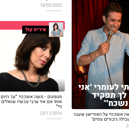
18/02/2022
איריס קול
י לעומרי 'אני
לך תפקיד
מטמטם - משה אשכנזי: "עד היום 
נשכח'"
אותי אם אני ערבי עכשיו שואלים 
גיי"
23/11/2016
 אשכנזי על האודישן שעבר
ילה גיבורים עפים'
2