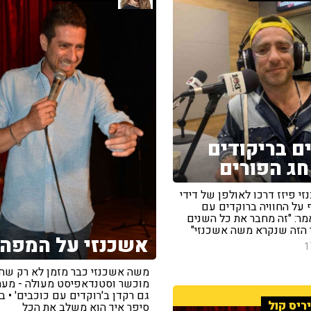
ם בריקודים
חג הפורים
 פיזז דרכו לאולפן של דידי
 על החוויה ברוקדים עם
מר: "זה מחבר את כל השנים
 הזה שנקרא משה אשכנזי"
אשכנזי על המפה
1
משה אשכנזי כבר מזמן לא רק שח
מוכשר וסטנדאפיסט מעולה - מעת
גם רקדן ב'רוקדים עם כוכבים' • ב
ריס קול
סיפר איך הוא משלב את הכל