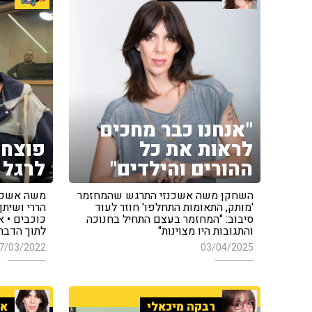
"אנחנו כבר מחכים
לראות את כל
פוצחי
ההורים והילדים"
לרגל 
השחקן משה אשכנזי התרגש שהמחזמר
משה אשכנזי
'מותק, התאומות התחלפו' חוזר לעוד
הררי ושיתף
סיבוב: "המחזמר בעצם התחיל בחנוכה
כוכבים • א
והתגובות היו מצוינות"
לתוך הדבר
7/03/2022
03/04/2025
רבקה מיכאלי
אי