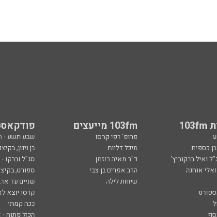
103
103fm מייעצים
פודקאסט
ע
פרופ' רפי קרסו
שבע תשע - 
ובן כספית
מיכל דליות
בן וינון, בקיצו
ל ואיל ברקוביץ'
ד"ר מאיה רוזמן
סג"ל וברקו -
ואלי אוחנה
הרב אפרים בן צבי
ספורט, בקיצו
שיחות לילה
שניים עד ארב
ספורט
קרסו יוצא לא
ל
ככה קמתי
סף
הכול פתוח - א