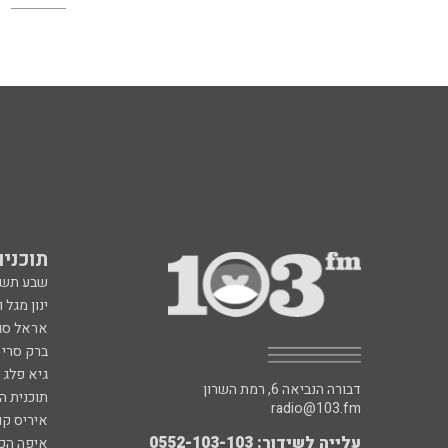
תוכניות fm
שבע תש
ינון מגל 
אראל סג"
ברק סרי 
גיא פלג
דבורה הנביאה 6, רמת השרון
תוכנית ה
radio@103.fm
איריס קו
עלייה לשידור: 0552-103-103
איפה הכ