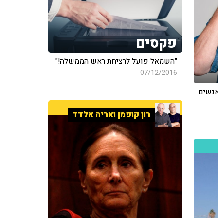
פקסים
"השמאל פועל לרציחת ראש הממשלה!"
07/12/2016
אנשים
רון קופמן ואריה אלדד