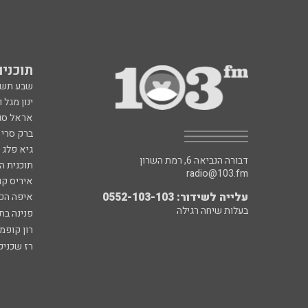
תוכניות fm
שבע תש
ינון מגל 
אראל סג"
ברק סרי 
גיא פלג
דבורה הנביאה 6, רמת השרון
תוכנית ה
radio@103.fm
איריס קו
עלייה לשידור: 0552-103-103
איפה הכ
בעלות שיחה רגילה
פנינה בת
רון קופמ
רז שכניק