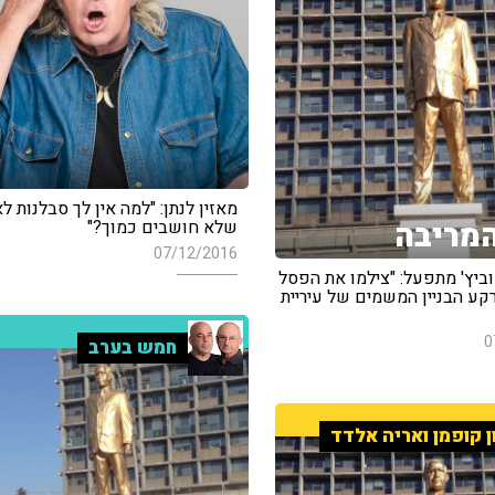
מאזין לנתן: "למה אין לך סבלנות ל
מריבה
שלא חושבים כמוך?"
07/12/2016
ביץ' מתפעל: "צילמו את הפסל
קע הבניין המשמים של עיריית
0
חמש בערב
ן קופמן ואריה אלדד