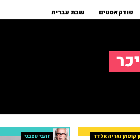
פודקאסטים
שבת עברית
כר
ן קופמן ואריה אלדד
זהבי עצבני