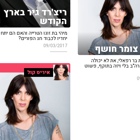
ריצ'רד גיר בארץ
הקודש
מיהי בת זוגו הטרייה והאם הם יתח
יחדיו לכבוד חג הפורים?
09/03/2017
צומר חושף
בר רפאלי, את לא יכולה
ה"ב בלי ויזה בתוקף, פשוט
איריס קול
0