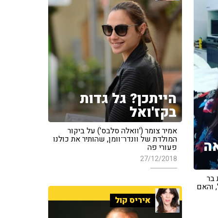
הייתכן? גל גדות
בקז'ואל
אמיר צומר ('וואלה סלבס') על ביקור
המולדת של וונדר־וומן, שהותיר את כולנו
אה
פעורי פה
27/12/2018
 בר
 והאם
איריס קול