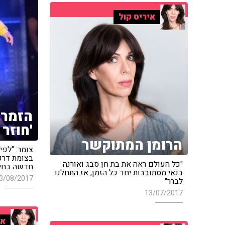
איריס קול
הזמר 
'חוזר
הרומן המתוקשר
צומר: "לפי
בצומת דרכ
"כל העולם ראה את בת חן סבג ואורנה
חדשה בחיי
בנאי מסתובבות יחד כל הזמן, אז התחלנו
3/08/2017
לברר"
13/07/2017
אי