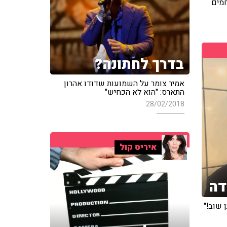
חמים
בדרך לחתונה?
אמיר צומר על השמועות שדודו אהרון
התארס: "הוא לא הכחיש"
28/02/2018
איריס קול
דה
 שוב!"