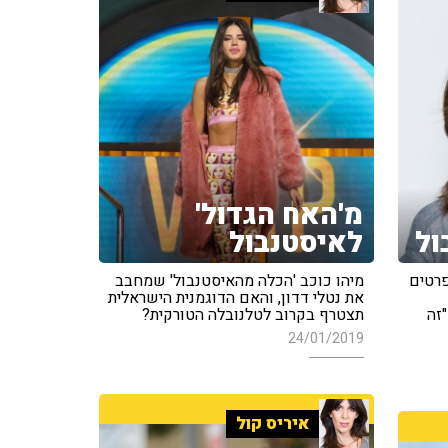
מ'האח הגדול'
ול
לאיסטנבול
פרטים
מיהו כוכב 'הכלה מהאיסטנבול' שמחבב
את נטלי דדון, והאם הדוגמנית הישראלית
זה
תצטרף בקרוב לטלנובלה הטורקית?
24/01/2019
איריס קול