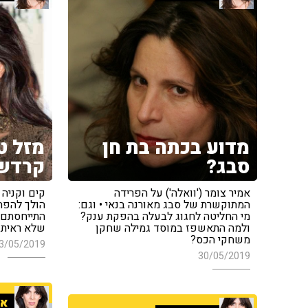
מדוע בכתה בת חן
מזל ט
סבג?
קרדש
אמיר צומר ('וואלה') על הפרידה
קים וקניה 
המתוקשרת של סבג מאורנה בנאי • וגם:
הולך להפת
מי החליטה לחגוג לבעלה בהפקת ענק?
התייחסתם 
ולמה התאשפז במוסד גמילה שחקן
שלא ראיתם
משחקי הכס?
3/05/2019
30/05/2019
אי