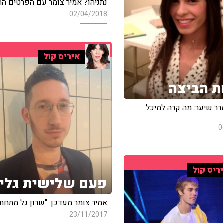
נתניהו? אמיר צומר עם הפרטים ה
02/04/2018
איריס קול
 הביצה
רר שיער: מה קרה למיכל
0
ריס קול
פעם שלישית גלי
אמיר צומר מעדכן: "שרון גל מתחתן
23/11/2017