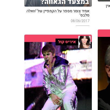
במצעד הגאווה?
ין
אמיר צומר מספר על הקמפיין של 'וואלה
סלבס'
08/06/2017
איריס קול