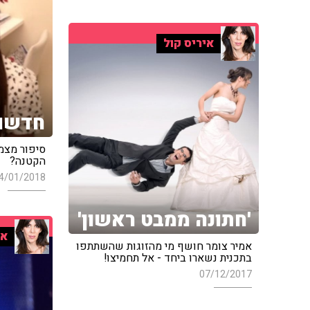
איריס קול
חדשות
סיפור מצמ
הקטנה?
4/01/2018
'חתונה ממבט ראשון'
אי
אמיר צומר חושף מי מהזוגות שהשתתפו
בתכנית נשארו ביחד - אל תחמיצו!
07/12/2017