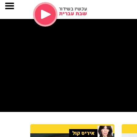
עכשיו בשידור
שבת עברית
איריס קול