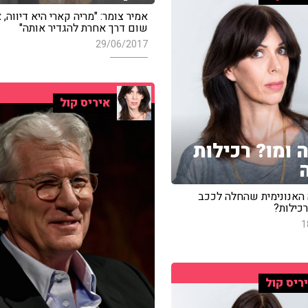
אמיר צומר: "מריה קארי היא דיווה, א
שום דרך אחרת להגדיר אותה"
29/06/2017
איריס קול
 ומו? רכילות
 האנונימית שהחלה לככב
כילות?
1
ריס קול