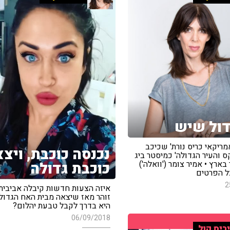
דול שיש
ריקאי כריס נורת' שכיכב
נכנסה כוכבת, ויצ
 והעיר הגדולה' כמיסטר ביג
בארץ • אמיר צומר ('וואלה')
כוכבת גדולה
ל הפרטים
2
איזה הצעות חדשות קיבלה אביבית
זוהר מאז שיצאה מבית האח הגדול,
היא בדרך לקבל טבעת יהלום?
06/09/2018
ריס קול