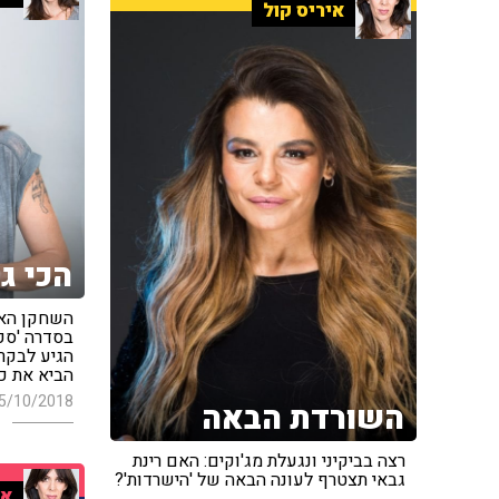
איריס קול
הכי ג
השחקן האמ
בסדרה 'סקס
הגיע לבקר 
הביא את כ
5/10/2018
השורדת הבאה
רצה בביקיני ונגעלת מג'וקים: האם רינת
גבאי תצטרף לעונה הבאה של 'הישרדות'?
אי