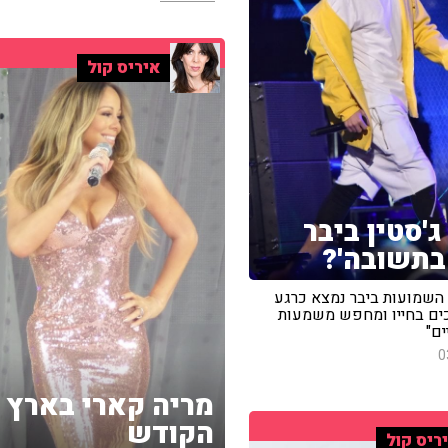
איריס קול
ג'סטין ביבר
 בתשובה'?
 השמועות ביבר נמצא כרגע
ים בחייו ומחפש משמעות
ם"
0
מריה קארי בארץ
הקודש
ריס קול