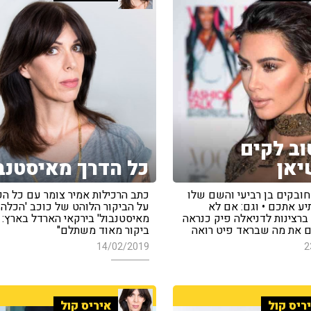
וב לקים
יאן
כל הדרך מאיסטנב
חובקים בן רביעי והשם שלו
כתב הרכילות אמיר צומר עם כל ה
יע אתכם • וגם: אם לא
על הביקור הלוהט של כוכב 'הכלה
ברצינות לדניאלה פיק כנראה
מאיסטנבול' בירקאי הארדל בארץ: "
 את מה שבראד פיט רואה
ביקור מאוד משתלם"
14/02/2019
2
ריס קול
איריס קול