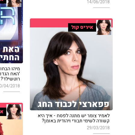
14/06/2018
איריס קול
האח ה
החתיך
מיהו הבחור
'האח הגדול
רוטשילד?
0/04/2018
פפארצי לכבוד החג
אי
לאמיר צומר יש מתנה לפסח - איך היא
קשורה לשימי תבורי ויהודית באומן?
29/03/2018