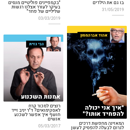
בו גם את הילדים
"בקמפיינים פוליטיים מנסים
בעיקר לעורר אצלנו רגשות
31/05/2019
שליליים של פחד"
03/03/2019
אהוד אברהמסון
גבי גזית
אמנות השכנוע
רוצים למכור קרח
"איך אני יכולה
לאסקימואים? ד"ר יניב זייד
להפחיד אותו?"
חושף איך אפשר לשכנע
אנשים
המאזינה מחפשת דרכים
05/03/2017
לגרום לבעלה להפסיק לעשן