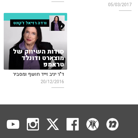
05/03/2017
ורדה רזיאל ז'קונט
סודות השיווק של
מוצארט ודונלד
טראמפ
ד"ר יניב זייד חושף ומסביר
20/12/2016