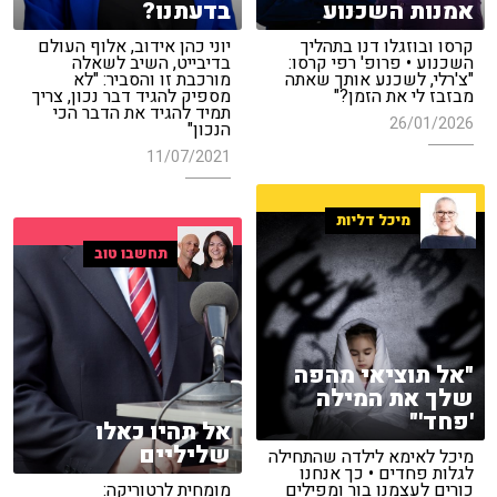
אמנות השכנוע
בדעתנו?
קרסו ובוזגלו דנו בתהליך
יוני כהן אידוב, אלוף העולם
השכנוע • פרופ' רפי קרסו:
בדיבייט, השיב לשאלה
"צ'רלי, לשכנע אותך שאתה
מורכבת זו והסביר: "לא
מבזבז לי את הזמן?"
מספיק להגיד דבר נכון, צריך
תמיד להגיד את הדבר הכי
26/01/2026
הנכון"
11/07/2021
מיכל דליות
תחשבו טוב
"אל תוציאי מהפה
שלך את המילה
'פחד'"
אל תהיו כאלו
שליליים
מיכל לאימא לילדה שהתחילה
לגלות פחדים • כך אנחנו
כורים לעצמנו בור ומפילים
מומחית לרטוריקה: