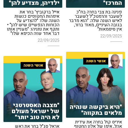
המרכז"
ילדיהן, מצדיע להן"
פנינה בת צבי בחרה בח"כ
אייל ברקוביץ' בחר את
לשעבר והרמטכ"ל לשעבר
אימהות החטופים כנשות
לאיש השנה שלה: "הוא מדבר
השנה שלו: "להצדיע על
בגובה העיניים, מאוד ברור,
הכוחות הנפשיים שיש להן" •
אין סיסמאות"
ותקף את נתניהו: "מעניין אותו
דבר אחד שזה הכיסא שלו"
22/09/2025
22/09/2025
אנשי השנה
אנשי השנה
"מצבה האסטרטגי
"היא ביקשה שנהיה
של ישראל מעולם
מלאים בתקווה"
לא היה טוב יותר"
איריס קול בחרה את עידית
אהל, אימו של אלון החטוף
אראל סג"ל בחר את ראש