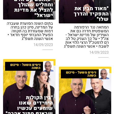
ומחליט שהולך
"מאוד מבין את
להציל את מדינת
התפקיד והדרך
ישראל"
שלו"
בתום השנה הסוערת שעברה
המחאה נגד הרפורמה
על המדינה, סיון כהן בחרה
המשפטית חדרה גם את
דמות שמעוררת בה תקווה:
השיריון של מדינת ישראל -
הפעיל החברתי יוסף חדאד •
צה"ל • על כך העניק טל לב
אנשי השנה תשפ"ג
רם לרמטכ"ל הרצי הלוי אות
14/09/2023
לשבח • אנשי השנה תשפ"ג
14/09/2023
ניסים משעל - סיכום
השנה
ניסים משעל - סיכום
השנה
"בין הקולות
היחידים שאנו
שומעים עכשיו
שבאים מתוך אהבה"