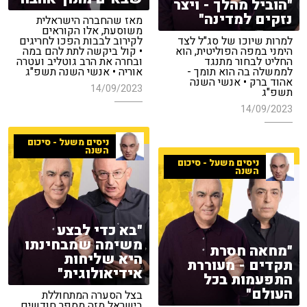
"הוביל מהלך - ויצר
נזקים למדינה"
מאז שהחברה הישראלית
משוסעת, אלו הקוראים
למרות שיוכו של סג"ל לצד
לקירוב לבבות הפכו לחריגים
הימני במפה הפוליטית, הוא
• קול ביקשה לתת להם במה
החליט לבחור מתנגד
ובחרה את הרב גוטליב ועטרה
לממשלה בה הוא תומך -
אוריה • אנשי השנה תשפ"ג
אהוד ברק • אנשי השנה
14/09/2023
תשפ"ג
14/09/2023
ניסים משעל - סיכום
השנה
ניסים משעל - סיכום
השנה
"בא כדי לבצע
משימה שמבחינתו
"מחאה חסרת
היא שליחות
תקדים - מעוררת
אידיאולוגית"
התפעמות בכל
העולם"
בצל הסערה המתחוללת
בישראל מזה מספר חודשים