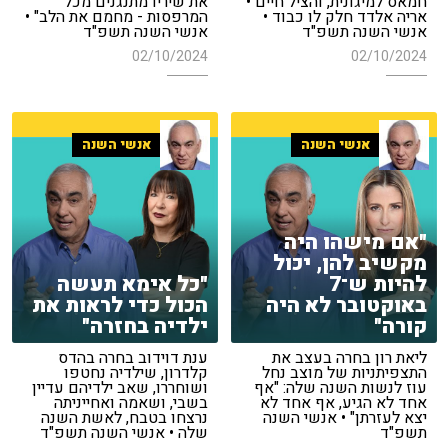
חמאס למיגונית, והציל חיים •
את שיריו מתנגנים מכל
אריה אלדד חלק לו כבוד •
המרפסות - מחמם את הלב" •
אנשי השנה תשפ"ד
אנשי השנה תשפ"ד
02/10/2024
02/10/2024
אנשי השנה
אנשי השנה
"אם מישהו היה
מקשיב להן, יכול
להיות ש־7
"כל אימא תעשה
באוקטובר לא היה
הכול כדי לראות את
קורה"
ילדיה בחזרה"
ליאת רון בחרה בעצב את
ענת דוידוב בחרה בהדס
התצפיתניות של מוצב נחל
קלדרון, שילדיה נחטפו
עוז לנשות השנה שלה: "אף
ושוחררו, שאב ילדיהם עדיין
אחד לא הגיע, אף אחד לא
בשבי, ושאמה ואחייניתה
יצא לעזרתן" • אנשי השנה
נרצחו בטבח, לאשת השנה
תשפ"ד
שלה • אנשי השנה תשפ"ד