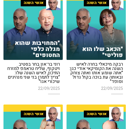
אנשי השנה
אנשי השנה
"המחויבות שהוא
"הכאב שלו הוא
מגלה כלפי
פוליטי"
החטופים"
רבקה מיכאלי בחרה לאיש
רוני בר־און בחר בסטיב
השנה את הקומיקאי אודי כגן:
ויטקוף, שליח טראמפ למזרח
"אתה שומע אותו ואתה צוחק
התיכון, לאיש השנה שלו:
ובאותה עת בוכה בקול גדול
"צריך לתמרן בני שני מנהיגים
וסופד"
שיכורי אגו"
22/09/2025
22/09/2025
אנשי השנה
אנשי השנה