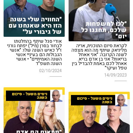
"החוויה שלי בשנה
"לכו למשפחות
הזו היא שאנחנו עם
שלכם, תחגגו כל
של גיבורי על"
יום"
אודי סגל שיתף בהחלטתו
לקראת סיום התוכנית, אריה
לבחור בסרן (מיל') יפתח גורני
מליניאק שיתף מה הוא מצפה
ז"ל כאיש השנה שלו: "אנשי
לשנה הקרובה: "אני אאחל
הגבולות הם בעיניי אנשי
בריאות? אני בן אדם בריא.
השנה האמיתיים" • אנשי
אאחל לכם באמת להבדיל בין
השנה תשפ"ד
טפל ועיקר"
02/10/2024
14/09/2023
ניסים משעל - סיכום
השנה
ניסים משעל - סיכום
השנה
"פתאום קם אדם