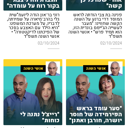
קשה"
בקור רוח על עומדה"
פנינה בת צבי הודתה לראש
רוני בר־און הודה ליועמ"שית
המוסד דדי ברנע על השנה
גלי בהרב־מיארה על שמירתה,
הקשה שחווינו: "מעבר
לדבריו, על מערכת המשפט:
לעשייה הג'יימס בונדית הזו,
"היא הילד עם האצבע בסכר
הוא תמיד פרש" • אנשי השנה
של הפיכתנו לדיקטטורה" •
תשפ"ד
אנשי השנה תשפ"ד
02/10/2024
02/10/2024
אנשי השנה
אנשי השנה
"סער עומד בראש
הפירמידה של חוסר
"רייצ'ל נתנה לי
יושרה, חורבן ואתנן"
כוחות"