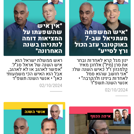
"אין איש
"איש המשפחה
שהשפעתו על
מעתניאל שב-7
המציאות דומה
באוקטובר עזב הכול
לנתניהו בשנה
ורץ לסייע"
האחרונה"
ינון מגל קרא לאחדות ובחר
ראש ממשלת ישראל הוא
את סרן (מיל') אלחנן מאיר
איש השנה של אראל סג"ל:
קלמנזון ז"ל כאיש השנה שלו:
"אפשר לאהוב או לא לאהוב,
"אני חושב שהוא סמל
אבל הוא האיש הכי משמעותי
לאחדות בינינו ולהקרבה" •
כאן" • אנשי השנה תשפ"ד
אנשי השנה תשפ"ד
02/10/2024
02/10/2024
אנשי השנה
איפה הכסף