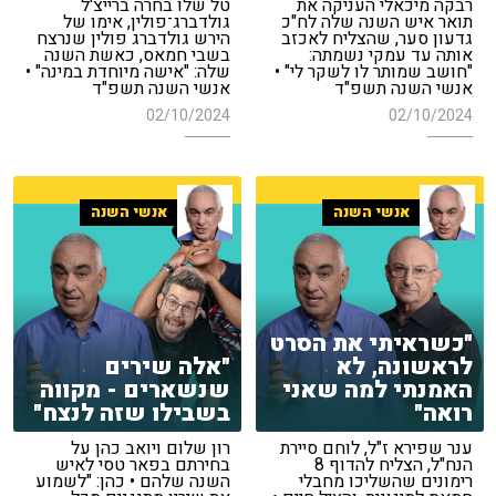
רבקה מיכאלי העניקה את
טל שלו בחרה ברייצ'ל
תואר איש השנה שלה לח"כ
גולדברג־פולין, אימו של
גדעון סער, שהצליח לאכזב
הירש גולדברג פולין שנרצח
אותה עד עמקי נשמתה:
בשבי חמאס, כאשת השנה
"חושב שמותר לו לשקר לי" •
שלה: "אישה מיוחדת במינה" •
אנשי השנה תשפ"ד
אנשי השנה תשפ"ד
02/10/2024
02/10/2024
אנשי השנה
אנשי השנה
"כשראיתי את הסרט
לראשונה, לא
"אלה שירים
האמנתי למה שאני
שנשארים - מקווה
רואה"
בשבילו שזה לנצח"
ענר שפירא ז"ל, לוחם סיירת
רון שלום ויואב כהן על
הנח"ל, הצליח להדוף 8
בחירתם בפאר טסי לאיש
רימונים שהשליכו מחבלי
השנה שלהם • כהן: "לשמוע