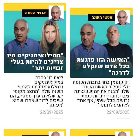
אנשי השנה
אנשי השנה
"המילואימניקים היו
"האישה הזו פוגעת
צריכים להיות בעלי
בכל אדם שנקלע
זכויות יתר"
לדרכה"
ליאת רון בחרה
רון קופמן בחר בחברת הכנסת
במילואימניקים
טלי גוטליב כאשת השנה
ובמילואימניקיות כאנשי
שלו: "מבזה את המושג נציגת
השנה שלה: "מחצב מקומי
ציבור, חברי וחברות כנסת
יקר שלא מוערך מספיק, הם
גרועים ככל שיהיו, אף אחד
שייכים לדור שאמרו שהוא
לא הגיע לרמתה"
'מפונק'"
22/09/2025
22/09/2025