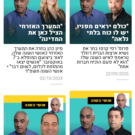
"כולם יראים מפניו,
"המערך האזרחי
יש לו כוח בלתי
הציל כאן את
נלאה"
המדינה"
פרופ' רפי קרסו בחר את
סיון כהן בחרה את המערך
נשיא ארצות הברית דונלד
האזרחי כאנשי השנה שלה,
טראמפ לאיש השנה שלו:
לאור ביצועם המופלא ב־7
"הוא לא פעם הוכיח חברות
באוקטובר: "אנשים יצאו
אמת"
מהתופת לכלום, לשום דבר" •
אנשי השנה תשפ"ד
22/09/2025
02/10/2024
אנשי השנה
אנשי השנה