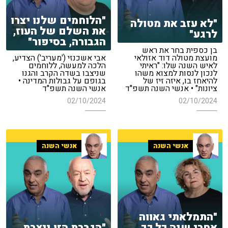
"הלוחמים שלנו יצרו
"לא עזב את מטולה
את השלם של העוז,
לרגע"
הגבורה, בסיפור"
בן כספית בחר את ראש
מועצת מטולה דוד אזולאי
אבי אשכנזי ('מעריב') הצדיע,
לאיש השנה שלו: "ראיתי
הלכה למעשה, ללוחמים
לנכון לנסות למצוא משהו
שניצבו בשדה הקרב והגנו
להיאחז בו, איזה זיז של
בגופם על גבולות המדינה •
ציונות" • אנשי השנה תשפ"ד
אנשי השנה תשפ"ד
02/10/2024
02/10/2024
אנשי השנה
אנשי השנה
"התמלאתי גאווה
אחרי שנה כל כך
"הגברת הזו ניצבת