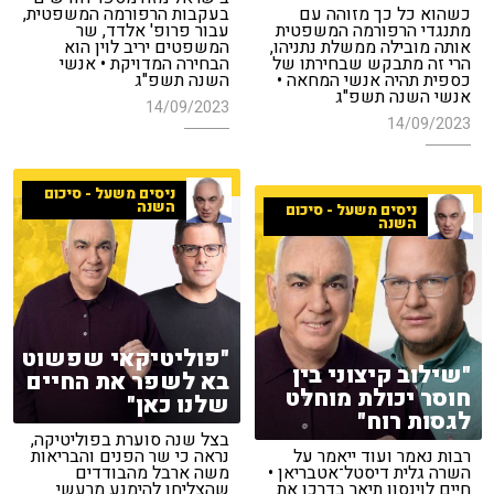
כשהוא כל כך מזוהה עם
בעקבות הרפורמה המשפטית,
מתנגדי הרפורמה המשפטית
עבור פרופ' אלדד, שר
אותה מובילה ממשלת נתניהו,
המשפטים יריב לוין הוא
הרי זה מתבקש שבחירתו של
הבחירה המדויקת • אנשי
כספית תהיה אנשי המחאה •
השנה תשפ"ג
אנשי השנה תשפ"ג
14/09/2023
14/09/2023
ניסים משעל - סיכום
השנה
ניסים משעל - סיכום
השנה
"פוליטיקאי שפשוט
"שילוב קיצוני בין
בא לשפר את החיים
חוסר יכולת מוחלט
שלנו כאן"
לגסות רוח"
בצל שנה סוערת בפוליטיקה,
רבות נאמר ועוד ייאמר על
נראה כי שר הפנים והבריאות
השרה גלית דיסטל־אטבריאן •
משה ארבל מהבודדים
חיים לוינסון תיאר בדרכו את
שהצליחו להימנע מרעשי