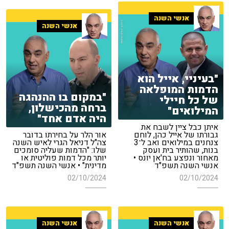
אנשי השנה
אנשי השנה
"בעיניי, אייל הוא
הדמות המופלאה
"במקום בו ההנהגה
של כל חיילי
ברחה מהכישלון,
המילואים"
היה אדם אחד"
איתן כבל ציין לשבח את
גבורתו של אייל כהן, לוחם
אור הלר על בחירתו בדובר
צנחנים במילואים ואב ל־3
צה"ל דניאל הגרי לאיש השנה
בנות, שהותיר בית ועסק
שלו: "הדמות שעליה סומכים
מאחור ונפצע בח'אן יונס •
יותר מכל דמות פוליטית או
אנשי השנה תשפ"ד
מדינית" • אנשי השנה תשפ"ד
02/10/2024
02/10/2024
אנשי השנה
אנשי השנה