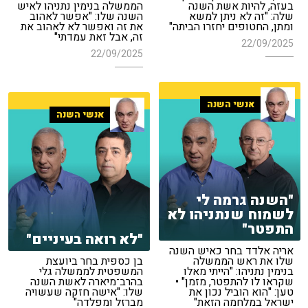
בעזה, להיות אשת השנה
הממשלה בנימין נתניהו לאיש
שלה: "זה לא ניתן למשא
השנה שלו: "אפשר לאהוב
ומתן, החטופים יחזרו הביתה"
את זה ואפשר לא לאהוב את
זה, אבל זאת עמדתי"
22/09/2025
22/09/2025
אנשי השנה
אנשי השנה
"השנה גרמה לי
לשמוח שנתניהו לא
התפטר"
"לא רואה בעיניים"
אריה אלדד בחר כאיש השנה
שלו את ראש הממשלה
בן כספית בחר ביועצת
בנימין נתניהו: "הייתי מאלו
המשפטית לממשלה גלי
שקראו לו להתפטר, מזמן" •
בהרב־מיארה לאשת השנה
טען: "הוא הוביל נכון את
שלו: "אישה חזקה שעשויה
ישראל במלחמה הזאת"
מברזל ומפלדה"