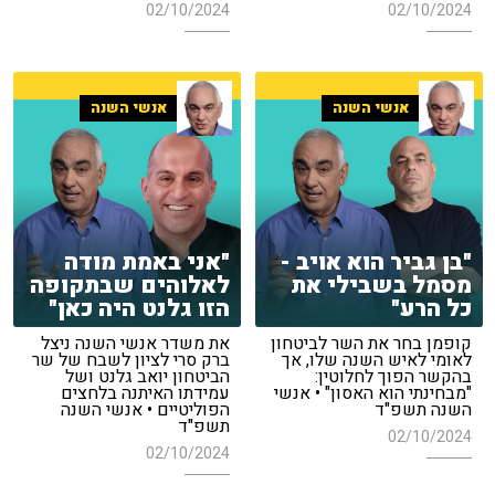
02/10/2024
02/10/2024
אנשי השנה
אנשי השנה
"בן גביר הוא אויב -
"אני באמת מודה
מסמל בשבילי את
לאלוהים שבתקופה
כל הרע"
הזו גלנט היה כאן"
קופמן בחר את השר לביטחון
את משדר אנשי השנה ניצל
לאומי לאיש השנה שלו, אך
ברק סרי לציון לשבח של שר
בהקשר הפוך לחלוטין:
הביטחון יואב גלנט ושל
"מבחינתי הוא האסון" • אנשי
עמידתו האיתנה בלחצים
השנה תשפ"ד
הפוליטיים • אנשי השנה
תשפ"ד
02/10/2024
02/10/2024