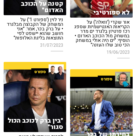
קטנה על הכוכב
האדום"
לא ספורטיבי
ניר לוין ('ספורט 1') על
אור שקדי ('וואלה') על
המשחק של הקבוצה מבלגרד
הקריאות האנטישמיות שספג
• על ברק בכר, אמר: "אני
רכז פרטיזן בלגרד ים מדר
חושב שהוא יישפט לפי
במשחק מול הכוכב האדום •
התוצאות בליגת האלופות"
הוסיף: "ים היה אולי במשחק
הכי טוב שלו העונה"
31/07/2023
19/06/2023
ספורט
ספורט
"בין ברק לכוכב הכול
סגור"
בחירתו של בכר