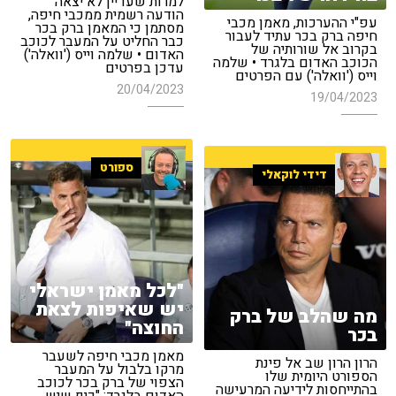
למרות שעדיין לא יצאה
הודעה רשמית ממכבי חיפה,
עפ"י ההערכות, מאמן מכבי
מסתמן כי המאמן ברק בכר
חיפה ברק בכר עתיד לעבור
כבר החליט על המעבר לכוכב
בקרוב אל שורותיה של
האדום • שלמה וייס ('וואלה')
הכוכב האדום בלגרד • שלמה
עדכן בפרטים
וייס ('וואלה') עם הפרטים
20/04/2023
19/04/2023
ספורט
דידי לוקאלי
"לכל מאמן ישראלי
יש שאיפות לצאת
מה שהלב של ברק
החוצה"
בכר
מאמן מכבי חיפה לשעבר
הרון הרון שב אל פינת
מרקו בלבול על המעבר
הספורט היומית שלו
הצפוי של ברק בכר לכוכב
בהתייחסות לידיעה המרעישה