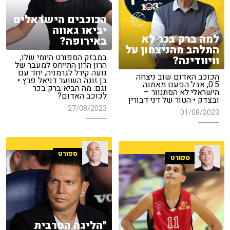
הכוכבים הישראלים
יביאו גאווה
למה ברק בכר לא
באירופה?
התלהב מהניצחון על
במבזק הספורט היומי שלו,
וויוודינה?
הרון הרון התייחס למעבר של
נועה קירל לגרמניה, יחד עם
הכוכב האדום שוב ניצחה
בן זוגה השוער דניאל פרץ •
0:5, אבל הפעם מאמנה
וגם: מה הביא ברק בכר
הישראלי לא הסתנוור –
לכוכב האדום?
ובצדק • הטור של דני דבורין
27/08/2023
01/08/2023
ספורט
ספורט
"הליגה הסרבית