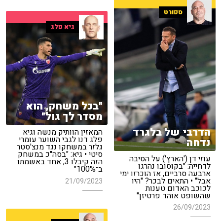
ספורט
גיא פלג
"בכל משחק, הוא
מסדר לך גול"
הדרבי של בלגרד
המאזין הוותיק מנשה וגיא
פלג דנו לגבי השוער עומרי
נדחה
גלזר במשחקו נגד מנצ'סטר
סיטי • גיא: "בסה"כ במשחק
עוזי דן ('הארץ') על הסיבה
הזה קיבלו 3, אחד באשמתו
לדחייה: "בקוסובו נהרגו
ב־100%"
ארבעה סרביים, אז הוכרזו ימי
אבל" • התאים לבכר? "היו
21/09/2023
לכוכב האדום טענות
שהשופט אוהד פרטיזן"
26/09/2023