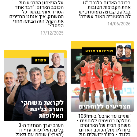
בכוכב האדום בלגרד: "זו
על הניצחון המרגש מול
אחת הקבוצות הטובות
הכוכב האדום: "דבר אחד
בבלקן, קבוצה מעוטרת, יש
הטריד אותי במשך כל
לה היסטוריה מאוד עשירה"
המשחק, איך אנחנו מחזירים
את הקהל הזה הביתה אחרי
14/06/2026
הפסד?"
17/12/2025
שניים עד ארבע
ספורט
לקראת משחקי
מצדיעים ללוחמים
הערב בליגת
האלופות
'שניים עד ארבע' ב-103fm
מחלקת כרטיסים ללוחמים •
משחק הבית של האדומים
הערב יערך המחזור ה-3
ביורוליג מול הכוכב האדום
בליגת האלופות, עוזי דן
בלגרד • בית"ר ירושלים מול
('הארץ') שוחח עם פאנל