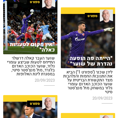
ספורט
ספורט
"אין מקום לטעויות
כאלה"
"הייתה פה הופעה
שוער העבר קאלה דרשלר
התייחס לטעות שביצע עומרי
נהדרת של שוער"
גלזר, שוער הכוכב האדום
בלגרד, מול מנצ'סטר סיטי,
לירן שכנר ('ספורט 1') הביא
במסגרת ליגת האלופות
את התגובות החמות והנלהבות
מצד התקשורת הבריטית על
20/09/2023
שוער הכוכב האדום עומרי
גלזר במשחק מול מנצ'סטר
סיטי
20/09/2023
ספורט