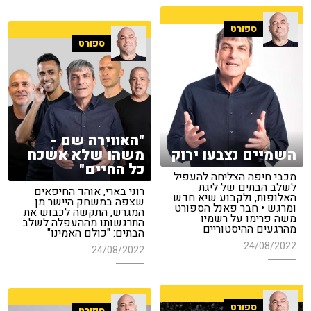
ספורט
ספורט
"האווירה שם -
השמיים נצבעו ירוק
משהו שלא אשכח
כל החיים"
מכבי חיפה הצליחה להעפיל
לשלב הבתים של ליגת
רוני בארי, אוהד החיפאים
האלופות, ולקבוע שיא חדש
שצפה במשחק היישר מן
ומרגש • חבר פאנל הספורט
המגרש, התקשה לכבוש את
משה פרימו על רשמיו
התרגשותו מההעפלה לשלב
מהרגעים ההיסטוריים
הבתים: "כולם האמינו"
24/08/2022
24/08/2022
ספורט
ספורט