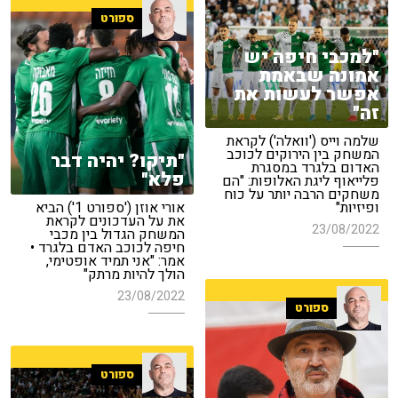
ספורט
"למכבי חיפה יש
אמונה שבאמת
אפשר לעשות את
זה"
שלמה וייס ('וואלה') לקראת
המשחק בין הירוקים לכוכב
"תיקו? יהיה דבר
האדום בלגרד במסגרת
פלא"
פלייאוף ליגת האלופות: "הם
משחקים הרבה יותר על כוח
ופיזיות"
אורי אוזן ('ספורט 1') הביא
את על העדכונים לקראת
23/08/2022
המשחק הגדול בין מכבי
חיפה לכוכב האדם בלגרד •
אמר: "אני תמיד אופטימי,
הולך להיות מרתק"
23/08/2022
ספורט
ספורט