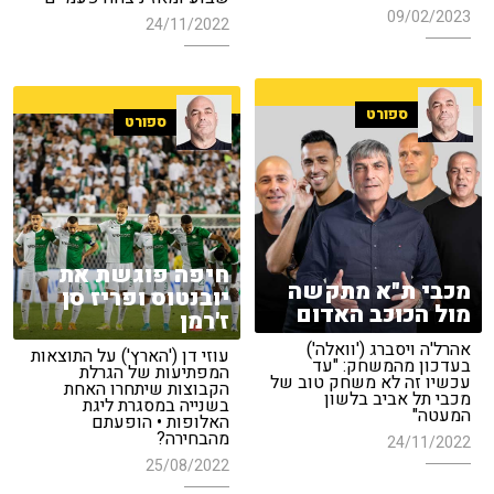
09/02/2023
24/11/2022
ספורט
ספורט
חיפה פוגשת את
מכבי ת"א מתקשה
יובנטוס ופריז סן
מול הכוכב האדום
ז'רמן
אהרל'ה ויסברג ('וואלה')
עוזי דן ('הארץ') על התוצאות
בעדכון מהמשחק: "עד
המפתיעות של הגרלת
עכשיו זה לא משחק טוב של
הקבוצות שיתחרו האחת
מכבי תל אביב בלשון
בשנייה במסגרת ליגת
המעטה"
האלופות • הופעתם
מהבחירה?
24/11/2022
25/08/2022