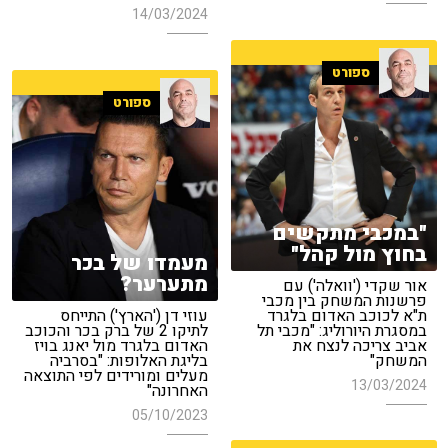
14/03/2024
ספורט
ספורט
"במכבי מתקשים
בחוץ מול קהל"
מעמדו של בכר
מתערער?
אור שקדי ('וואלה') עם
פרשנות המשחק בין מכבי
ת"א לכוכב האדום בלגרד
עוזי דן ('הארץ') התייחס
במסגרת היורוליג: "מכבי תל
לתיקו 2 של ברק בכר והכוכב
אביב צריכה לנצח את
האדום בלגרד מול יאנג בויז
המשחק"
בליגת האלופות: "בסרביה
מעלים ומורידים לפי התוצאה
13/03/2024
האחרונה"
05/10/2023