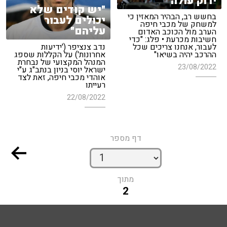
ירוק עולה
"יש קודים שלא
בחשש רב, הבהיר המאזין כי
יכולים לעבור
למשחק של מכבי חיפה
עליהם"
הערב מול הכוכב האדום
חשיבות מכרעת • פלג: "כדי
לעבור, אנחנו צריכים שכל
נדב צנציפר ('ידיעות
ההרכב יהיה בשיאו"
אחרונות') על הקללות שספג
המנהל המקצועי של נבחרת
23/08/2022
ישראל יוסי בניון בנתב"ג ע"י
אוהדי מכבי חיפה, זאת לצד
רעייתו
22/08/2022
דף מספר
מתוך
2