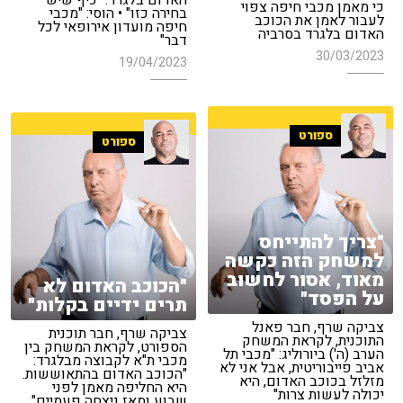
האדום בלגרד: "כיף שיש
כי מאמן מכבי חיפה צפוי
בחירה כזו" • הוסי: "מכבי
לעבור לאמן את הכוכב
חיפה מועדון אירופאי לכל
האדום בלגרד בסרביה
דבר"
30/03/2023
19/04/2023
ספורט
ספורט
"צריך להתייחס
למשחק הזה כקשה
מאוד, אסור לחשוב
"הכוכב האדום לא
על הפסד"
תרים ידיים בקלות"
צביקה שרף, חבר פאנל
צביקה שרף, חבר תוכנית
התוכנית, לקראת המשחק
הספורט, לקראת המשחק בין
הערב (ה') ביורוליג: "מכבי תל
מכבי ת"א לקבוצה מבלגרד:
אביב פייבוריטית, אבל אני לא
"הכוכב האדום בהתאוששות.
מזלזל בכוכב האדום, היא
היא החליפה מאמן לפני
יכולה לעשות צרות"
שבוע ומאז ניצחה פעמיים"