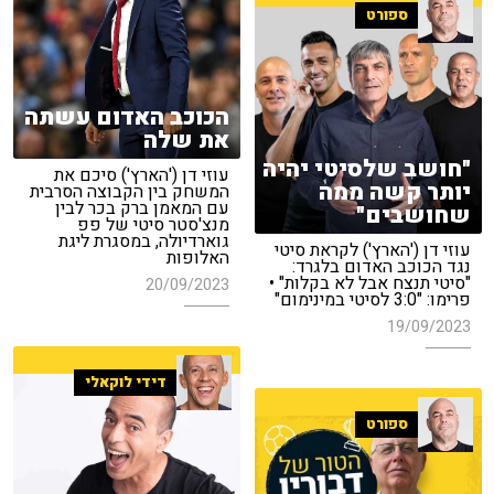
ספורט
הכוכב האדום עשתה
את שלה
"חושב שלסיטי יהיה
עוזי דן ('הארץ') סיכם את
יותר קשה ממה
המשחק בין הקבוצה הסרבית
עם המאמן ברק בכר לבין
שחושבים"
מנצ'סטר סיטי של פפ
גוארדיולה, במסגרת ליגת
עוזי דן ('הארץ') לקראת סיטי
האלופות
נגד הכוכב האדום בלגרד:
"סיטי תנצח אבל לא בקלות" •
20/09/2023
פרימו: "3:0 לסיטי במינימום"
19/09/2023
דידי לוקאלי
ספורט