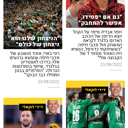
"גם אם יפסידו,
אפשר להתחבק"
זופר אבדיה סיפר על הקהל
יוצא הדופן של הכוכב
"הניצחון שלנו הוא
האדום בלגרד לקראת
ניצחון של כולם"
המשחק מול מכבי חיפה:
"כששיחקתי כדורסל, הנשיא
היה האוהד מספר 1 של
רוני בארי, אוהד מושבע של
הקבוצה שלי"
מכבי חיפה שנמצא ברגעים
אלה בדרכו לאצטדיון
23/08/2022
בבלגרד, שיתף בהתרגשות
הגדולה: "הפרפרים בבטן
התחילו כבר הבוקר"
23/08/2022
דידי לוקאלי
דידי לוקאלי