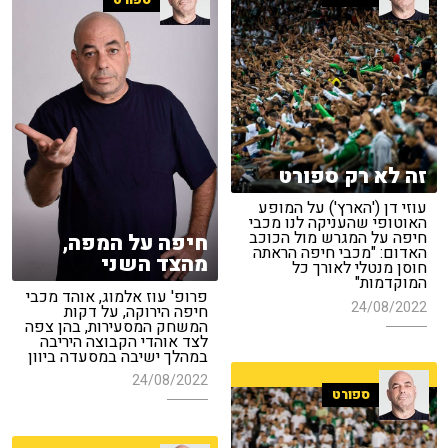
זה לא רק ספורט
עוזי דן ('הארץ') על המופע
האוטופי שהעניקה לנו מכבי
חיפה על המגרש מול הכוכב
חיפה על המפה,
האדום: "מכבי חיפה הראתה
מהצד השני
חוסן מנטלי לאורך כל
המוקדמות"
פרופ' עוז אלמוג, אוהד מכבי
24/08/2022
חיפה הירוקה, על דקות
המשחק המסעירות, בהן צפה
לצד אוהדי הקבוצה היריבה
במהלך ישיבה במסעדה ביוון
24/08/2022
ספורט