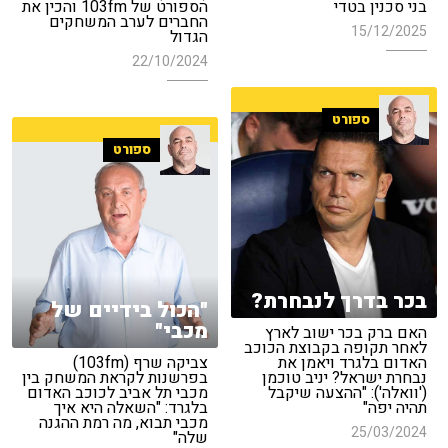
בני סכנין בטדי
הספורט של 103fm והכין את
החברים לערב המשחקים
15/12/2025
הגדול
22/10/2024
ספורט
ספורט
בכר בדרך לנבחרת?
"הכול בידיים של
מכבי"
האם ברק בכר ישוב לארץ
לאחר תקופה בקבוצת הכוכב
האדום בלגרד ויאמן את
צביקה שרף (103fm)
נבחרת ישראל? יניב טוכמן
בפרשנות לקראת המשחק בין
('וואלה'): "ההצעה שיקבל
מכבי תל אביב לכוכב האדום
תהיה יפה"
בלגרד: "השאלה היא איך
מכבי תבוא, מה רמת ההגנה
25/03/2024
שלה"