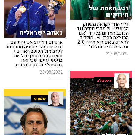
רגע האמת של
הירוקים
דידי הררי לקראת משחק
הגומלין של מכבי חיפה נגד
גאווה ישראלית
הכוכב האדום בלגרד: "אם
התוצאה תהיה 1-0 הולכים
להארכה, אם היא תהיה 2-0
ארטיום דולגופיאט נחת עם
אז הבלגרדים עולים"
מדליית הזהב • חיפה מתכוננת
לקרב מול הכוכב האדום •
23/08/2022
והאם דניס רוטמן יציל את
בריטני גריינר שכלואה
ברוסיה? • מבזק הספורט
23/08/2022
גיא פלג
ספורט