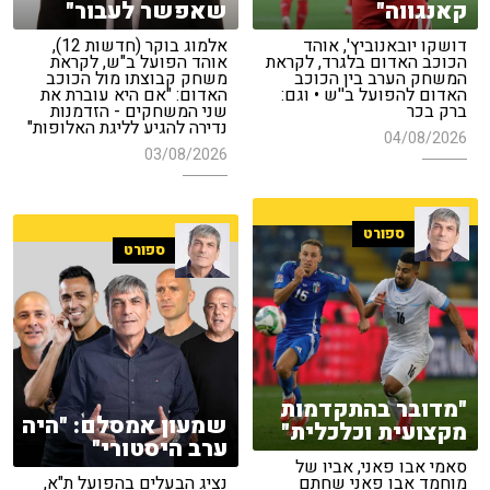
קאנגווה"
שאפשר לעבור"
דושקו יובאנוביץ', אוהד
אלמוג בוקר (חדשות 12),
הכוכב האדום בלגרד, לקראת
אוהד הפועל ב"ש, לקראת
המשחק הערב בין הכוכב
משחק קבוצתו מול הכוכב
האדום להפועל ב''ש • וגם:
האדום: "אם היא עוברת את
ברק בכר
שני המשחקים - הזדמנות
נדירה להגיע לליגת האלופות"
04/08/2026
03/08/2026
ספורט
ספורט
"מדובר בהתקדמות
שמעון אמסלם: "היה
מקצועית וכלכלית"
ערב היסטורי"
סאמי אבו פאני, אביו של
מוחמד אבו פאני שחתם
נציג הבעלים בהפועל ת"א,