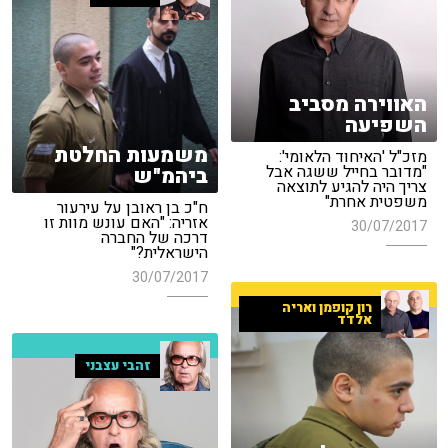
האווירה מסביב
השפיעה
משמעות החלטת
מזכ"ל 'האיחוד הלאומי':
"מדובר בחייל ששגה אבל
ביהמ"ש
צריך היה להגיע לתוצאה
משפטית אחרת"
ח"כ בן ראובן על עירעור
אזריה: "האם עונש מוות זו
30/07/2017
דרכה של החברה
הישראלית?"
30/07/2017
רון קופמן ואריה
אלדד
זהבי עצבני