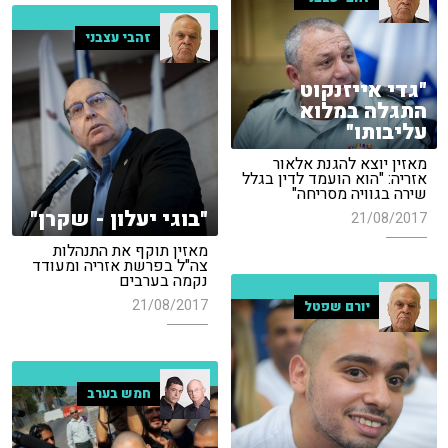
זהבי עצבני
"גדי אייזנקוט
התגלה במלוא
עליבותו"
מאזין יוצא להגנת אלאור
אזריה: "הוא הועמד לדין בגלל
שירה בגוויה מסריחה"
"בוגי יעלון - שקרן"
21/08/2017
מאזין תוקף את התנהלות
צה"ל בפרשת אזריה ומעודד
נקמה בערבים
21/08/2017
יורם שפטל
חמש בערב