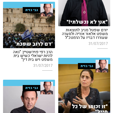
גבי גזית
"אני לא נכשלתי!"
יורם שפטל מגיב לתוצאות
משפט אלאור אזריה ולסערה
שעוררו דבריו על הרמטכ"ל
'דם לרוב שפכת'
31/07/2017
הרב רפי פוירשטיין: "גאה
להיות ישראלי כשיש בית
משפט ויש בית דין"
31/07/2017
גבי גזית
גבי גזית
"זו זכותו של כל
חייל"