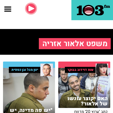
משפט אלאור אזריה
ענת דוידוב בבוקר
ינון מגל ובן כספית
האם יקוצר עונשו
של אלאור?
"יש פה מדינה, יש
כתב 'ערוץ 20' מדווח