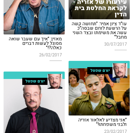
עירעורו של אזריה -
לקראת החלטת בית
הדין
עו"ד ציון אמיר: "תחושה קשה
על הרשעת לוחם שבסה"כ
עשה את משימתו ובצד השני
מחבל"
מאזין: "איך עם שעבר שואה
מסוגל לעשות דברים
30/07/2017
כאלה?!"
26/02/2017
יורם שפטל
יורם שפטל
"אני מצדיע לאלאור אזריה
ולבני משפחתו!"
23/02/2017