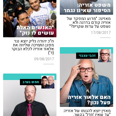
משפט אזריה:
הסיפור שאינו נגמר
מאזינה: "מדוע המפקד של
אזריה קודם בדרגה ולא
נשפט על עדות שקרית?"
"האנשים האלה
עושים לו נזק"
17/08/2017
ח"כ יהודה גליק יוצא נגד
מפגן התמיכה שליווה את
אלאור אזריה לכלא הבוקר
(ד')
זהבי עצבני
09/08/2017
חמש בערב
האם אלאור אזריה
פעל נכון?
מאזין יוצא להגנתו של אזריה:
"עד שאין 'חדל' בקשר,