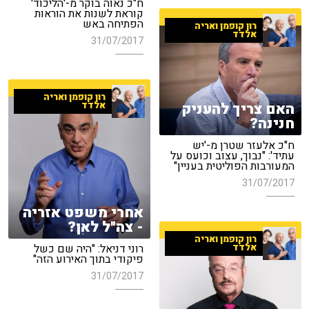
ח"כ נאוה בוקר מ-'הליכוד'
קוראת לשנות את הוראות
הפתיחה באש
רון קופמן ואריה
אלדד
31/07/2017
רון קופמן ואריה
האם צריך להעניק
אלדד
חנינה?
ח"כ אלעזר שטרן מ-'יש
עתיד': "נבוך, עצוב וכועס על
המעורבות הפוליטית בעניין"
31/07/2017
אחרי משפט אזריה
- צה"ל לאן?
רון קופמן ואריה
אלדד
רוני דניאל: "היה שם כשל
פיקודי בתוך האירוע הזה"
31/07/2017