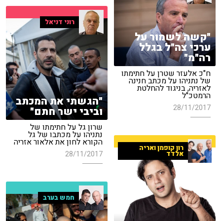
רוני דניאל
"קשה לשמור על
ערכי צה"ל בגלל
רה"מ"
ח"כ אלעזר שטרן על חתימתו
של נתניהו על מכתב חנינה
לאזריה, בניגוד להחלטת
הרמטכ"ל
"הגשתי את המכתב
28/11/2017
וביבי ישר חתם"
שרון גל על חתימתו של
נתניהו על מכתבו של גל
הקורא לחון את אלאור אזריה
רון קופמן ואריה
28/11/2017
אלדד
חמש בערב