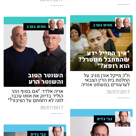
חמש בערב
חמש בערב
"איך החייל ידע
שהמחבל מנוטרל?
הוא רופא?"
השוטר הטוב
ח"כ מייקל אורן מגיב על
החלטת בית הדין הצבאי
והשוטר הרע
לערעורים במשפט אזריה
אריה אלדד: "אם בסוף ההר
30/07/2017
הוליד בדיוק את אותו עכבר,
למה לא רחמתם על הציבור?"
30/07/2017
גבי גזית
גבי גזית