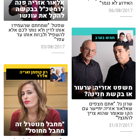
אלאור אזריה פנה
האירוע לא נגמר"
לרמטכ"ל בבקשה
06/08/2017
להקל את עונשו
שפטל: "שמחתם שהעמידו
אותו לדין ולא נותר לכם אלא
להשפיל ולבזות אותו עד
חמש בערב
עפר"
03/08/2017
רון קופמן ואריה
אלדד
משפט אזריה: ערעור
או בקשת חנינה?
שרון גל: "אתם מצפים
שאלאור אזריה יתיישר עם
הקו שאומר שהוא צריך
להתנצל"
"מחבל מנוטרל זה
31/07/2017
מחבל מחוסל"