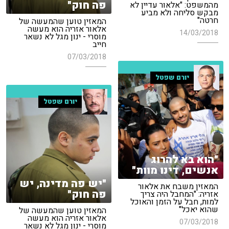
פה חוק"
מהמשפט: "אלאור עדיין לא
מבקש סליחה ולא מביע
חרטה"
המאזין טוען שהמעשה של
אלאור אזריה הוא מעשה
14/03/2018
מוסרי - ינון מגל לא נשאר
חייב
07/03/2018
יורם שפטל
יורם שפטל
"הוא בא להרוג
אנשים, דינו מוות"
"יש פה מדינה, יש
המאזין משבח את אלאור
פה חוק"
אזריה: "המחבל היה צריך
למות, חבל על הזמן והאוכל
שהוא יאכל"
המאזין טוען שהמעשה של
אלאור אזריה הוא מעשה
07/03/2018
מוסרי - ינון מגל לא נשאר