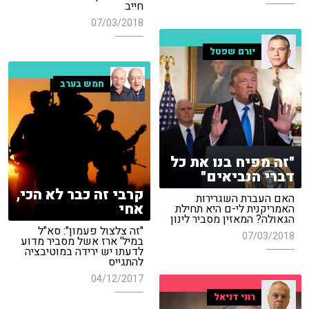
חייב
07/03/2018
יורם שפטל
חמש בערב
"זה מפיח בנו את כל
דברי הנביאים"
קרבי זה כבר לא הכי,
האם העברת השגרירות
אחי
האמריקנית לי-ם היא תחילת
הגאולה? המאזין מסביר לינון
"זה צלצול פעמון": סא"ל
07/03/2018
במיל' ארז אשל מסביר מדוע
לדעתו יש ירידה במוטיבציה
להתגייס
04/12/2017
רוני דניאל