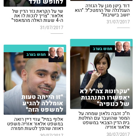
לחופש נולד
דוד ביטן מגן על הגזרה
העגלגלה של הרמטכ"ל: "הוא
שי על הקראת גזר הדין של
יושב בישיבות"
אלאור: "צריך לנכות לו את
ה-4 שעות האלה מהמאסר"
31/07/2017
31/07/2017
חמש בערב
חמש בערב
"עקרונות צה"ל לא
"זו הייתה טעות
יאפשרו התנהגות
אומללה להגיע
של כנופיה"
למשפט הזה"
ח"כ זהבה גלאון שמחה על
המסר שהועבר עם החלטת
אלוף במיל' עוזי דיין רואה
בית הדין הצבאי במשפט
במשפט אלאור אזריה משפט
אלאור אזריה
ראווה שהפך לטעות חמורה
30/07/2017
30/07/2017