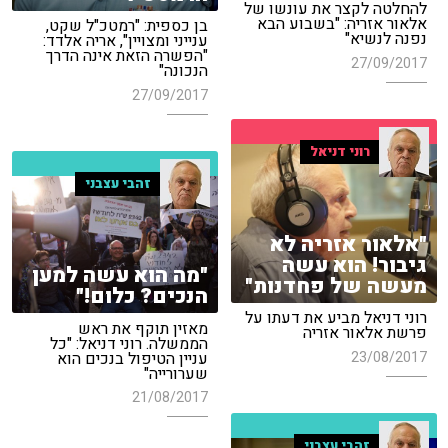
להחלטה לקצר את עונשו של
אלאור אזריה: "בשבוע הבא
בן כספית: "רמטכ"ל שקט,
נפנה לנשיא"
ענייני ומצויין", אריה אלדד:
"הפשרה הזאת אינה הדרך
27/09/2017
הנכונה"
27/09/2017
רוני דניאל
זהבי עצבני
"אלאור אזריה לא
גיבור! הוא עשה
"מה הוא עשה למען
מעשה של פחדנות"
הנכים? כלום!"
רוני דניאל מביע את דעתו על
מאזין תוקף את ראש
פרשת אלאור אזריה
הממשלה. רוני דניאל: "כל
23/08/2017
עניין הטיפול בנכים הוא
שערורייה"
21/08/2017
זהבי עצבני