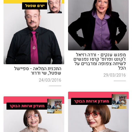
יורם שפטל
מפגש ענקים - ורדה רזיאל
ז'קונט ופרופ' קרסו נפגשים
לשיחה צפופה ומדברים על
הכל
התכנית המלאה - ספיישל
שפטל, שי ודרור
29/03/2016
24/03/2016
מועדון ארוחת הבוקר
מועדון ארוחת הבוקר