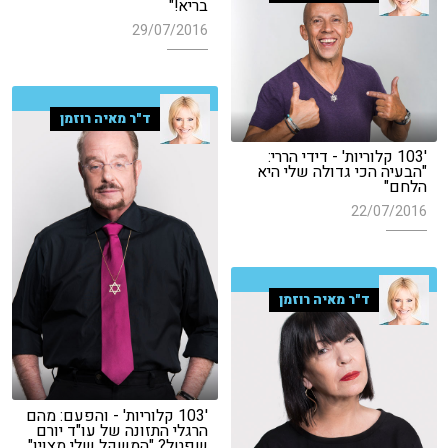
בריא!"
29/07/2016
ד"ר מאיה רוזמן
'103 קלוריות' - דידי הררי:
"הבעיה הכי גדולה שלי היא
הלחם"
22/07/2016
ד"ר מאיה רוזמן
'103 קלוריות' - והפעם: מהם
הרגלי התזונה של עו"ד יורם
שפטל? "המשקל שלי מצוין"