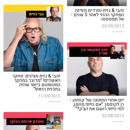
זהבי & גזית נפרדים מפינת
גבי גזית
המחקר ההזוי לאחר 5 שנים -
אל תפספסו
23/09/2013
דנה ספקטור ורן
שריג
זהבי & גזית מציגים: מחקר
האשכים! "מדובר במחקר
המטומטם ביותר שהיה
בתכנית הזאת!"
11/09/2013
יום אחרי החתונה של קופמן -
רן לקופמן: "אם הייתי מוזמן,
למי הייתי רושם את הצ'ק?"
22/08/2013
מועדון ארוחת הבוקר