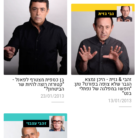
גבי גזית
זהבי & גזית - היכן נמצא
בן כספית מצטרף לפאנל -
הגבר שלא צופה בפורנו? נתן:
"קטורזה רוצה להיות שר
"חפשו במפלגה של נפתלי
הביטחון?"
בנט"
23/01/2013
13/01/2013
זהבי עצבני