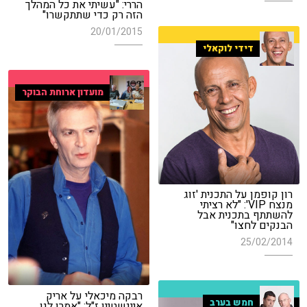
הררי: "עשיתי את כל המהלך
הזה רק כדי שתתקשרו"
20/01/2015
דידי לוקאלי
מועדון ארוחת הבוקר
רון קופמן על התכנית 'זוג
מנצח VIP': "לא רציתי
להשתתף בתכנית אבל
הבנקים לחצו"
25/02/2014
רבקה מיכאלי על אריק
חמש בערב
איינשטיין ז"ל: "אמרו לנו