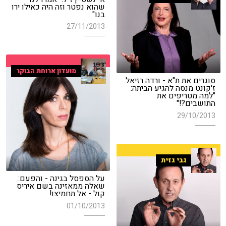
שהוא נפטר וזה היה כאילו ירו
בנו"
27/11/2013
מועדון ארוחת הבוקר
סוגרים את ת"א - ורדה רזיאל
ז'קונט מנסה להגיע הביתה:
"למה מטריפים את
התושבים?!"
29/10/2013
גבי גזית
על הספסל בגינה - והפעם:
שאלה ממאזינה בשם איריס
קול - אל תחמיצו!
01/10/2013