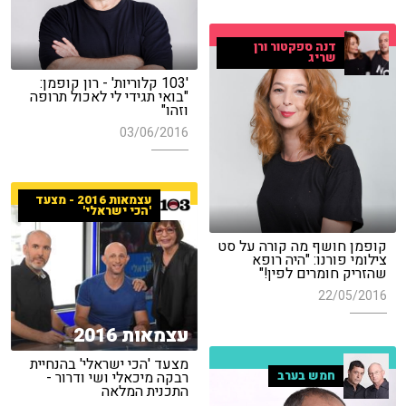
דנה ספקטור ורן
שריג
'103 קלוריות' - רון קופמן:
"בואי תגידי לי לאכול תרופה
וזהו"
03/06/2016
עצמאות 2016 - מצעד
'הכי ישראלי'
קופמן חושף מה קורה על סט
צילומי פורנו: "היה רופא
שהזריק חומרים לפין!"
22/05/2016
עצמאות 2016
מצעד 'הכי ישראלי' בהנחיית
חמש בערב
רבקה מיכאלי ושי ודרור -
התכנית המלאה