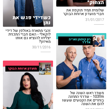
הצחוק"
שלומית תמיר תוקפת את
חברי מועדון ארוחת הבוקר
כשדידי פגש את
31/01/2017
נתן
זהבי מתארח באולפן של דידי
לוקאלי - האם חברי התכנית
יצליחו להוציא גם אותו
רון קופמן ואריה
מאיזון?
אלדד
30/11/2016
מועדון ארוחת הבוקר
משדר ראש השנה של
103fm - שדרני התחנה
בוחרים את הקטעים שעשו
להם את השנה