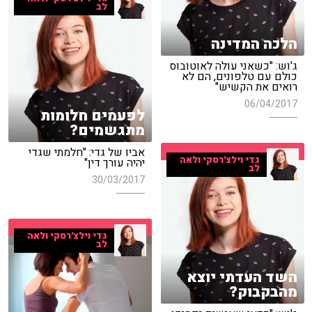
לב
הלכה המדינה
ג'וש: "כשאני עולה לאוטובוס
כולם עם טלפונים, הם לא
רואים את הקשיש"
06/04/2017
לפעמים חלומות
מתגשמים?
אביו של גדי: "חלמתי שגדי
גדי וילצ'רסקי ולאה
יהיה עורך דין"
לב
30/03/2017
גדי וילצ'רסקי ולאה
לב
השד העדתי יוצא
מהבקבוק?