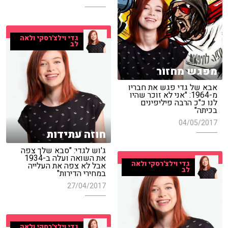
גדי וילצ'רסקי ולאה
לב
מפגש מחזור
אבא של גדי פגש את חבריו
מ-1964: "אני לא זוכר שהיו
לנו כ"כ הרבה פיליפינים
בכיתה"
04/05/2017
חוזה עתידות
ג'וש לגדי: "סבא שלך צפה
את השואה ועלה ב-1934
גדי וילצ'רסקי ולאה
אבל לא צפה את העלייה
לב
במחירי הדירות"
27/04/2017
גדי וילצ'רסקי ולאה