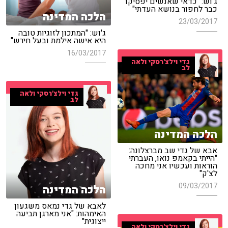
ג'וש: "כדאי שאנשים יפסיקו
כבר לחפור בנושא העדתי"
הלכה המדינה
23/03/2017
ג'וש: "המתכון לזוגיות טובה
היא אישה אילמת ובעל חירש"
16/03/2017
גדי וילצ'רסקי ולאה
לב
גדי וילצ'רסקי ולאה
לב
הלכה המדינה
אבא של גדי שב מברצלונה:
"הייתי בקאמפ נואו, העברתי
הוראות ועכשיו אני מחכה
לצ'ק"
09/03/2017
הלכה המדינה
לאבא של גדי נמאס משגעון
האימהות: "אני מארגן תביעה
ייצוגית"
גדי וילצ'רסקי ולאה