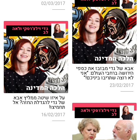
לב
02/03/2017
גדי וילצ'רסקי ולאה
לב
הלכה המדינה
אבא של גדי מבזבז את כספי
הירושה ברחבי העולם: "אני
לא רוצה שתריבו ביניכם!"
23/02/2017
הלכה המדינה
על איזו שיטה ממליץ אבא
של גדי להגדלת החזה? אל
תחמיצו!
גדי וילצ'רסקי ולאה
לב
16/02/2017