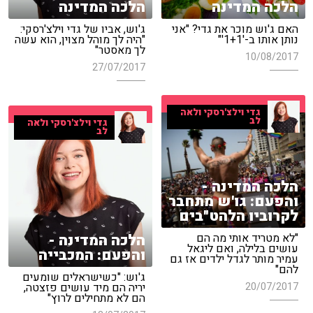
הלכה המדינה
הלכה המדינה
האם ג'וש מוכר את גדי? "אני
ג'וש, אביו של גדי וילצ'רסקי:
נותן אותו ב-'1+1'"
"היה לך מוהל מצוין, הוא עשה
לך מאסטר"
10/08/2017
27/07/2017
גדי וילצ'רסקי ולאה
לב
גדי וילצ'רסקי ולאה
לב
הלכה המדינה -
והפעם: גו'ש מתחבר
לקרוביו הלהט"בים
הלכה המדינה -
"לא מטריד אותי מה הם
עושים בלילה, ואם ליגאל
והפעם: המכבייה
עמיר מותר לגדל ילדים אז גם
להם"
ג'וש: "כשישראלים שומעים
20/07/2017
יריה הם מיד עושים פזצטה,
הם לא מתחילים לרוץ"