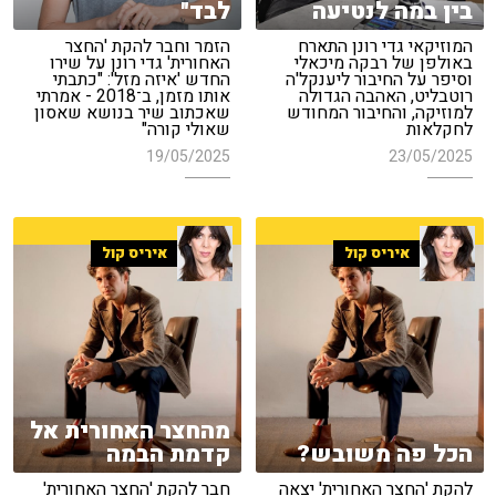
בין במה לנטיעה
לבד"
המוזיקאי גדי רונן התארח
הזמר וחבר להקת 'החצר
באולפן של רבקה מיכאלי
האחורית' גדי רונן על שירו
וסיפר על החיבור ליענקל'ה
החדש 'איזה מזל': "כתבתי
רוטבליט, האהבה הגדולה
אותו מזמן, ב־2018 - אמרתי
למוזיקה, והחיבור המחודש
שאכתוב שיר בנושא שאסון
לחקלאות
שאולי קורה"
19/05/2025
23/05/2025
איריס קול
איריס קול
מהחצר האחורית אל
הכל פה משובש?
קדמת הבמה
להקת 'החצר האחורית' יצאה
חבר להקת 'החצר האחורית'