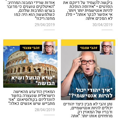
ביקשה להעמיד על דיוקם את
אודות שרידי המבנה המרהיב:
הפרטים • "אירופה הופכת
"האיטלקים טוענים כי מדובר
להיות אנטישמית יותר ויותר,
בערש התרבות שלהם,
אי אפשר לבקר אותה" • פלג
כשלמעשה הוא היה כמו
לא הסכים איתה
מחנה ריכוז"
29/04/2019
30/04/2019
זהבי עצבני
זהבי עצבני
"שיא הגועל ושיא
הבושה"
"איך יהודי יכול
המאזין הזדעזע מהאישה
להיות אנטישמי?"
הישראלית שנעצרה בחשד
לוונדליזם בקולוסיאום: "אני
מתבייש שיש אנשים כאלה"
נתן זהבי לא מבין כיצד יהודים
יכולים להיות אנטישמיים,
28/04/2019
ודבריו של המאזין רק
מרתיחים אותו יותר: "אתה