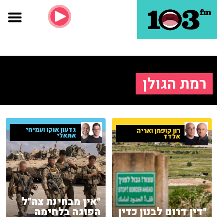
רמת הגולן
גדעון אוקו ועמיחי
רון קופמן ואריה
אתאלי
אלדד
"אין מבחינת צה"ל
"דין דרום לבנון כדין
הפוגה בלחימה