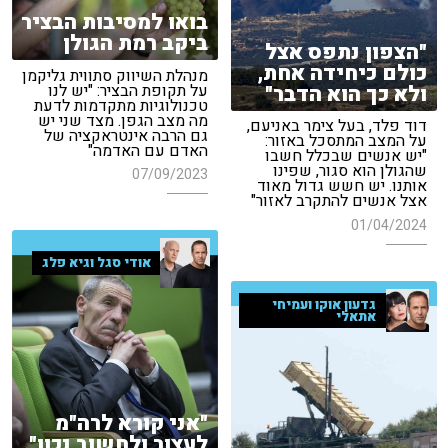
בואו למסיבות הבציר
ביקב רמת הגולן
"הצפון נתפס אצל
כולם כיחידה אחת,
מנהלת השיווק סתווית גליקמן
על תקופת הבציר: "יש לנו
ולא כך הוא הדבר"
טכנולוגיות מתקדמות לדעת
מה מצב הגפן. מצד שני יש
דוד פלד, בעל צימר באניעם,
גם הרבה אינטראקציה של
על המצב המתסכל באזור:
האדם עם האדמה"
"יש אנשים שבכלל חשבו
שהגולן הוא סגור, שפינו
07/09/2023
אותנו. יש חשש גדול מאוד
אצל אנשים להתקרב לאזור"
01/04/2024
אודי סגל וגיא פלג
גדעון אוקו ועמיחי
אתאלי
"אני קורא לרה"מ
לעצור ולחשוב נכון"