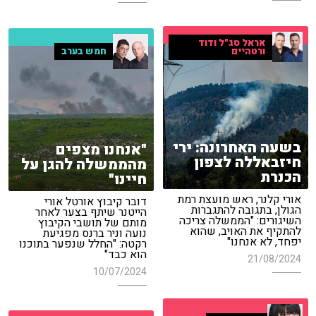
אראל סג"ל ודוד
ורטהיים
חמש בערב
בשעה האחרונה: ירי
"אנחנו מצפים
חיזבאללה לצפון
מהממשלה להגן על
הכנרת
חיינו"
אורי קלנר, ראש מועצת רמת
דובר קיבוץ אורטל אורי
הגולן, בתגובה להתגברות
הייטנר שיתף בצער לאחר
השיגורים: "הממשלה צריכה
מותם של תושבי הקיבוץ
להתקיף את האויב, שהוא
נועה וניר ברנס מפגיעת
יפחד, לא אנחנו"
רקטה: "החלל שנפער בתוכנו
הוא כבד"
21/08/2024
10/07/2024