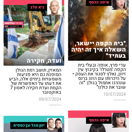
איפה הכסף
גיא פלג
"בית הקפה יישאר,
השאלה איך זה יהיה
בעתיד"
ועדה, חקירה
עדי פרץ, אופה ובעלי בית
הקפה 'מטרלו' בקיבוץ עין
המאזין, תושב רמת הגולן
זיוון, נאלץ לסגור את העסק •
הסופגת גם היא פגיעות
על היכרותו עם הזוג ברנס
משמעויות בימים אלה, הביע
שנהרגו אתמול בגולן: "זה
את דעתו על האפשרות של
שובר את כולנו"
הקמת ועדת חקירה לאסון 7
באוקטובר
10/07/2024
09/07/2024
איפה הכסף
ינון מגל ובן כספית