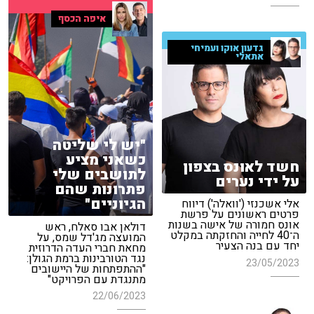
איפה הכסף
גדעון אוקו ועמיחי
אתאלי
"יש לי שליטה
כשאני מציע
חשד לאונס בצפון
לתושבים שלי
על ידי נערים
פתרונות שהם
הגיוניים"
אלי אשכנזי ('וואלה') דיווח
פרטים ראשונים על פרשת
אונס חמורה של אישה בשנות
דולאן אבו סאלח, ראש
ה־40 לחייה והחזקתה במקלט
המועצה מג'דל שמס, על
יחד עם בנה הצעיר
מחאת חברי העדה הדרוזית
נגד הטורבינות ברמת הגולן:
23/05/2023
"ההתפתחות של היישובים
מתנגדת עם הפרויקט"
22/06/2023