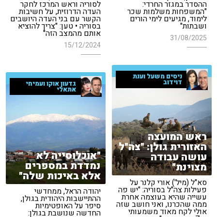
ההסדר במגזר החרדי:
לסוריה וראש המרכז לחקר
"המשפחות משלמות שכר
העדה הדרוזית, על חשיבות
לימוד, מגיעים לימי הורים
הקשר עם בני העדה היושבים
ושבתות"
בסוריה • טען: "צריך להוציא
אותם מהמצב הזה"
31/08/2025
15/12/2024
ניסים משעל וענת
דוידוב
גדעון אוקו ועמיחי
אתאלי
ראש המועצה
האזורית גולן: "צה"ל
"אוכלוסייה לא
עושה עבודה
נמדדת במספרים
מצוינת"
אלא באיכות שלה"
סא"ל (מיל') אורי קלנר על
פעילות צה"ל בסוריה: "יש פה
יהודה הראל, ממחדשי
עשייה שהיא בעוצמה אחרת
ההתיישבות היהודית בגולן,
ממה שהכרנו, ואני חושב שזה
סיפר על האופטימיות
אולי לקח מאוד משמעותי
החדשה שנושבת בגולן: