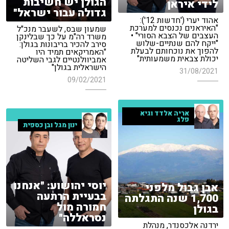
הגולן יש חשיבות
לידי איראן
גדולה עבור ישראל"
אהוד יערי ('חדשות 12'):
"האיראנים נכנסים למערכת
שמעון שבס, לשעבר מנכ"ל
העצבים של הצבא הסורי" •
משרד רה"מ על כך שבלינקן
"ייקח להם שנתיים-שלוש
סירב להכיר בריבונות בגולן:
להפוך את נוכחותם לבעלת
"האמריקאים תמיד היו
יכולת צבאית משמעותית"
אמביוולנטיים לגבי השליטה
הישראלית בגולן"
31/08/2021
09/02/2021
אריה אלדד וגיא
פלג
ינון מגל ובן כספית
יוסי יהושוע: "אנחנו
אבן גבול מלפני
בבעיית הרתעה
1,700 שנה התגלתה
חמורה מול
בגולן
נסראללה"
ירדנה אלכסנדר, מנהלת