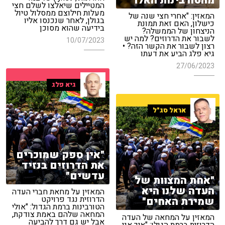
מהטורבינות האלו"
המטיילים שיאלצו לשלם חצי
מעלות חילוצם ממסלול טיול
המאזין: "אחרי חצי שנה של
בגולן, לאחר שנכנסו אליו
כישלון, האם זאת תמונת
בידיעה שהוא מסוכן
הניצחון של הממשלה?
לשבור את הדרוזים? למה יש
10/07/2023
רצון לשבור את הקשר הזה? •
גיא פלג הביע את דעתו
27/06/2023
גיא פלג
אראל סג"ל
"אין ספק שמוכרים
את הדרוזים בנזיד
עדשים"
"אחת המצוות של
העדה שלנו היא
המאזין על מחאת חברי העדה
הדרוזית נגד פרויקט
שמירת האחים"
הטורבינות ברמת הגדול: "אולי
המחאה שלהם באמת צודקת,
המאזין על המחאה של העדה
אבל יש גם דרך להביעה