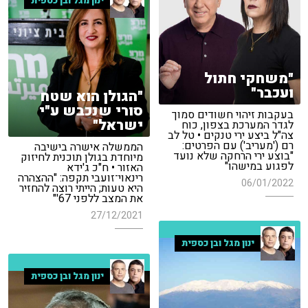
ינון מגל ובן כספית
"משחקי חתול
ועכבר"
"הגולן הוא שטח
סורי שנכבש ע"י
בעקבות זיהוי חשודים סמוך
ישראל"
לגדר המערכת בצפון, כוח
צה"ל ביצע ירי טנקים • טל לב
רם ('מעריב') עם הפרטים:
הממשלה אישרה בישיבה
"בוצע ירי הרחקה שלא נועד
מיוחדת בגולן תוכנית לחיזוק
לפגוע במישהו"
האזור • ח"כ ג'ידא
רינאוי־זועבי תקפה: "ההצהרה
06/01/2022
היא טעות; הייתי רוצה להחזיר
את המצב ללפני 67'"
27/12/2021
ינון מגל ובן כספית
ינון מגל ובן כספית