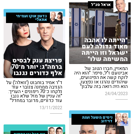
אראל סג"ל
גדעון אוקו ועמיחי
אתאלי
"הייתה לו אהבה
מאוד גדולה לעם
ישראל וזו הייתה
המשימה שלו"
פריצת ענק לבסיס
ברמה"ג: יותר מ־70
המאזין, חברו הטוב של
אלף כדורים נגנבו
אבינועם ז"ל, סיפר: "הוא היה
לוקח קשה את הפיגועים,
שיהודים נהרגו או נפצעו,
ד"ר אמיר בוחבוט ('וואלה') על
הוא היה רואה בזה עלבון"
הגניבה ממחנה צנובר • עוד
נלקחו כ־70 רימונים • העריך:
24/04/2023
"זה עניין של מזל שלא גנבו
עוד כדורים, מדובר במחדל"
13/11/2022
ניסים משעל וענת
דוידוב