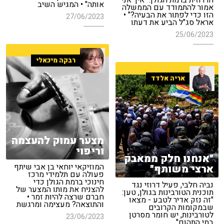
הדרוזית ברמת הגולן: "איך אני
אותה" • המגיש השיב
אמור להתמודד עם הממשלה
הזו כדי לפתור את הבעיה?" •
27/06/2023
אראל סג"ל הביע את דעתו
25/06/2023
רבקה מיכאלי
אריה אלדד
מצער עמוק להעצמה
וריפוי
"אנחנו חלק ממאבק
המוזיקאי יוחאי בן אבי שיתף
ארצי משותף"
פעולה עם תלמידי מרכז
חינוכי ברמת הגולן כדי
נביה חלבי, פעיל דרוזי נגד
להצניח את מותו המצער של
תוכנית הטורבינות בגולן, טען:
חברם שרצה להיות זמר •
"זה נזק אדיר לטבע - מצאו
והתוצאה? מעצימה ומרגשת
שבמקומות הקרובים
לטורבינות, יש חומר מסרטן
23/06/2023
במי התהום"