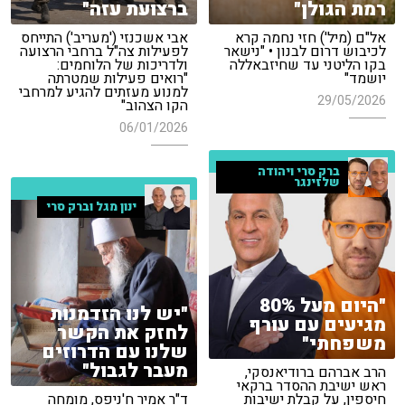
רמת הגולן"
ברצועת עזה"
אל"ם (מיל') חזי נחמה קרא
אבי אשכנזי ('מעריב') התייחס
לכיבוש דרום לבנון • "נישאר
לפעילות צה"ל ברחבי הרצועה
בקו הליטני עד שחיזבאללה
ולדריכות של הלוחמים:
יושמד"
"רואים פעילות שמטרתה
למנוע מעזתים להגיע למרחבי
29/05/2026
הקו הצהוב"
06/01/2026
ברק סרי ויהודה
שלזינגר
ינון מגל וברק סרי
"היום מעל 80%
"יש לנו הזדמנות
מגיעים עם עורף
לחזק את הקשר
משפחתי"
שלנו עם הדרוזים
מעבר לגבול"
הרב אברהם ברודיאנסקי,
ראש ישיבת ההסדר ברקאי
חיספין, על קבלת ישיבות
ד"ר אמיר ח'ניפס, מומחה