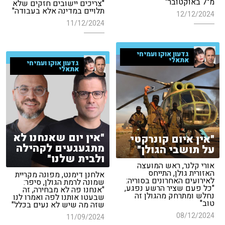
מ־7 באוקטובר"
"צריכים יישובים חזקים שלא
תלויים במדינה אלא בעבודה"
12/12/2024
11/12/2024
גדעון אוקו ועמיחי
אתאלי
גדעון אוקו ועמיחי
אתאלי
"אין יום שאנחנו לא
"אין איום קונרקטי
מתגעגעים לקהילה
על תושבי הגולן"
ולבית שלנו"
אורי קלנר, ראש המועצה
האזורית גולן, התייחס
אלחנן דימנט, מפונה מקריית
לאירועים האחרונים בסוריה:
שמונה לרמת הגולן, סיפר:
"כל פעם שציר הרשע נפגע,
"אנחנו פה לא מבחירה, זה
נחלש ומתרחק מהגולן זה
שבעטו אותנו לפה ואמרו לנו
טוב"
שזה מה שיש לא נעים בכלל"
08/12/2024
11/09/2024