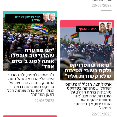
23/06/2023
רוני בר־און ואריה
אלדד
איפה הכסף
"יש פה עדה
שהרגישה שהפכו
אותה לסוג ב' ביום
"נראה שהפרויקט
אחד"
נלקח בשבי מסיבות
ד"ר אמיר ח'ניפס, יו"ר המרכז
שלא קשורות אליו"
הישראלי-הדרוזי ומנהל מטה
המאבק בחברה הדרוזית, על
אריאל יוצר, מנכ"ל 'אנרג'יקס
פרויקט הטורבינות ברמת
ישראל' שמחזיקה בפרויקט
הגולן: "זאת עדה שנתנה הכל
טורבינות ברמת הגולן, על
למען המדינה"
התנגדות הדרוזים: "אנו
נחושים להקים את
22/06/2023
הטורבינות, אך בשיתוף
פעולה"
22/06/2023