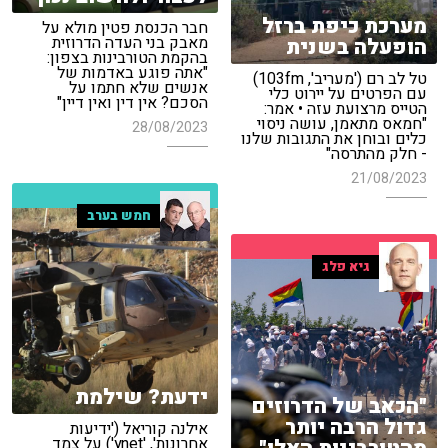
מערכת כיפת ברזל
חבר הכנסת פטין מולא על
מאבק בני העדה הדרוזית
הופעלה בשנית
בהקמת הטורבינות בצפון:
"אתה פוגע באדמות של
טל לב רם ('מעריב', 103fm)
אנשים שלא חתמו על
עם הפרטים על יירוט כלי
הסכם? אין דין ואין דיין"
הטייס מרצועת עזה • אמר:
"חמאס מתאמן, עושה ניסוי
28/08/2023
כלים ובוחן את התגובות שלנו
- חלק מהתרסה"
21/08/2023
חמש בערב
גיא פלג
ידעת? שילמת
"הכאב של הדרוזים
גדול הרבה יותר
אילנה קוריאל ('ידיעות
אחרונות', 'ynet') על צמד