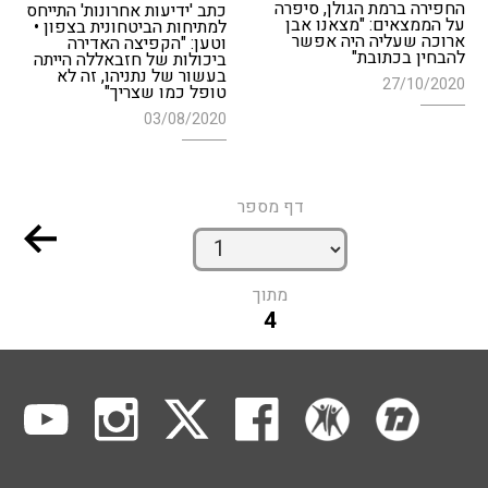
החפירה ברמת הגולן, סיפרה
כתב 'ידיעות אחרונות' התייחס
על הממצאים: "מצאנו אבן
למתיחות הביטחונית בצפון •
ארוכה שעליה היה אפשר
וטען: "הקפיצה האדירה
להבחין בכתובת"
ביכולות של חזבאללה הייתה
בעשור של נתניהו, זה לא
27/10/2020
טופל כמו שצריך"
03/08/2020
דף מספר
מתוך
4