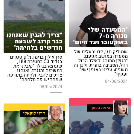
"המסעדה שלי
"צריך להבין שאנחנו
סגורה מ-7
כבר קרוב לשבעה
באוקטובר ועד היום"
חודשים בלחימה"
שמוליק חזן, יזם ובעלים של
מסעדה במושב אניעם:
סרן אילון ברימן, מ"פ טנקים
"הגולן מתנהג 'כאילו' הכול
בגדוד 53 בחטיבה 188,
רגיל. הסביבה בוערת, ולכן זה
שנמצא בגולן: "קיבלנו את
משפיע עלינו באופן ישיר
המשימה והגזרה, ואנחנו
ועקיף"
צריכים להבין ולחיות בתודעה
שמחר יש פה מלחמה"
04/06/2024
08/05/2024
איפה הכסף
דידי לוקאלי