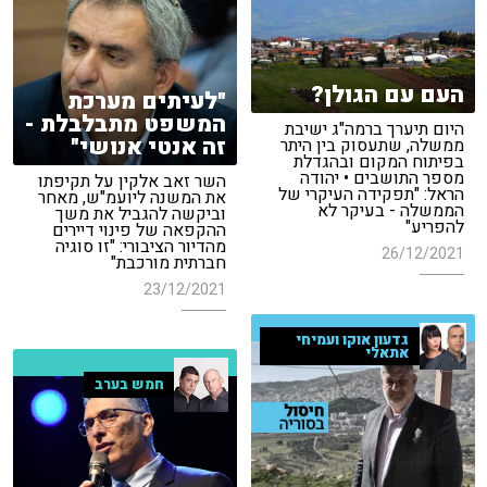
העם עם הגולן?
"לעיתים מערכת
המשפט מתבלבלת -
היום תיערך ברמה"ג ישיבת
זה אנטי אנושי"
ממשלה, שתעסוק בין היתר
בפיתוח המקום ובהגדלת
מספר התושבים • יהודה
השר זאב אלקין על תקיפתו
הראל: "תפקידה העיקרי של
את המשנה ליועמ"ש, מאחר
הממשלה - בעיקר לא
וביקשה להגביל את משך
להפריע"
ההקפאה של פינוי דיירים
מהדיור הציבורי: "זו סוגיה
26/12/2021
חברתית מורכבת"
23/12/2021
גדעון אוקו ועמיחי
אתאלי
חמש בערב