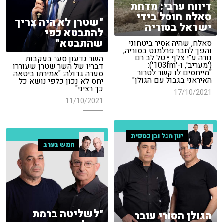
דיווח ערבי: מדחת
סאלח חוסל בידי
"שטרן לא היה צריך
ישראל בסוריה
להתבטא כפי
שהתבטא"
סאלח, שהיה אסיר ביטחוני
והפך לחבר פרלמנט בסוריה,
נורה ע"י צלף • טל לב רם
השר גדעון סער בעקבות
('מעריב', ו-'103fm'):
דבריו של השר שטרן שעוררו
"מייחסים לו קשר לטרור
סערה גדולה: "אמירתו ביטאה
האיראני בגבול עם הגולן"
יחס לא נכון כלפי נושא כל
כך רציני"
17/10/2021
11/10/2021
ינון מגל ובן כספית
חמש בערב
"לשליטה ברמת
הגולן הסורי עובר