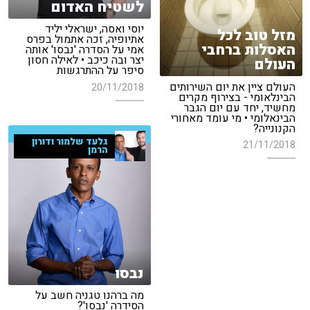
לשטיח האדום
יוסי ואסה, ישראלי יליד
מזל טוב לכל
אתיופיה, זכה אתמול בפרס
האסלות ברחבי
אמי על הסדרה 'נבסו' אותה
יצר ובה כיכב • לאילה חסון
העולם
סיפר על ההתרגשות
העולם ציין את יום השירותים
20/11/2018
הבינלאומי - בצירוף מקרים
מחשיד, יחד עם יום הגבר
הבינאלומי • מי עומד מאחורי
הקנונייה?
גלעד שלמור ודורון
21/11/2018
הרמן
נבסו
מה ברהנו טגניה חשב על
הסידרה 'נבסו'?