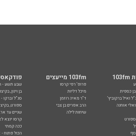
103
103fm מייעצים
פודקאסט
ע
פרופ' רפי קרסו
שבע תשע - 
ובן כספית
מיכל דליות
בן וינון, בקיצו
ל ואיל ברקוביץ'
ד"ר מאיה רוזמן
סג"ל וברקו -
ואלי אוחנה
הרב אפרים בן צבי
ספורט, בקיצו
שיחות לילה
שניים עד ארב
ספורט
קרסו יוצא לא
ל
ככה קמתי
סף
הכול פתוח - א