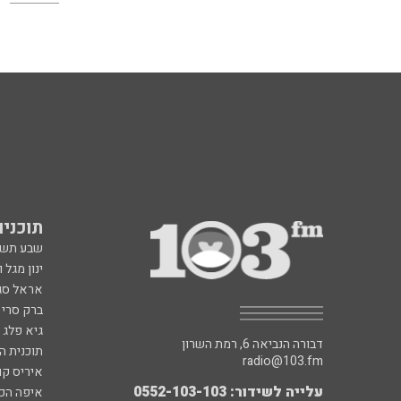
תוכניות fm
שבע תש
ינון מגל 
אראל סג"
ברק סרי 
גיא פלג
דבורה הנביאה 6, רמת השרון
תוכנית ה
radio@103.fm
איריס קו
עלייה לשידור: 0552-103-103
איפה הכ