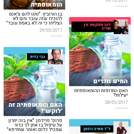
10/12/2017
הומאופתיה
בן הורוביץ: "נתנו להם צ'אנס
להוכיח שזה עובד והם לא
הצליחו כי זה לא באמת עובד"
דנה ספקטור ורן
שריג
29/05/2017
גבי גזית
המים זוכרים
האם התרופות ההומאופתיות
יעילות?
28/05/2017
האם הומאופתיה זה
'לוקש'?
פרופ' פרידמן: "אין בזה יתרון
על טיפול בו אתן לך כדור
ד"ר מאיה רוזמן
שמכיל כלום ואומר שתירפא"