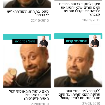
תיקון לחוק קצבאות הילדים -
האם הורים שלא יחסנו את
ילדיהם לא יקבלו תוספת
פקס: בת הזוג התוודתה- "יש
קצבה?
לי הרפס"
20/02/2011
22/10/2010
פרופ' רפי קרסו
פרופ' רפי קרסו
"לקחתי לפני כחצי שנה
האם טיפול הומאופתי יכול
תרופה הומאופתית ועד היום
לסייע במצב של
יש לי תופעות לוואי קשות!"
מאניה-דיפרסיה?
27/08/2010
20/08/2010