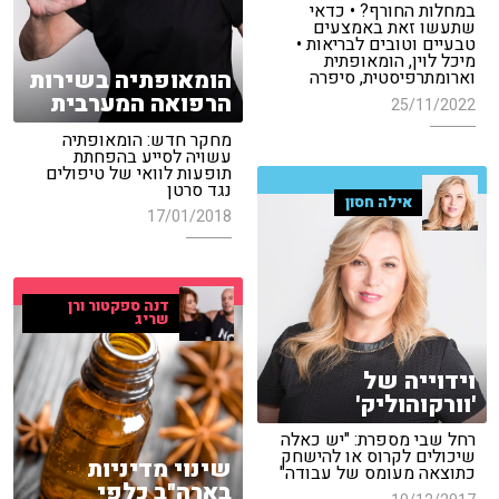
במחלות החורף? • כדאי
שתעשו זאת באמצעים
טבעיים וטובים לבריאות •
מיכל לוין, הומאופתית
הומאופתיה בשירות
וארומתרפיסטית, סיפרה
הרפואה המערבית
25/11/2022
מחקר חדש: הומאופתיה
עשויה לסייע בהפחתת
תופעות לוואי של טיפולים
נגד סרטן
אילה חסון
17/01/2018
דנה ספקטור ורן
שריג
וידוייה של
'וורקוהוליק'
רחל שבי מספרת: "יש כאלה
שיכולים לקרוס או להישחק
שינוי מדיניות
כתוצאה מעומס של עבודה"
בארה"ב כלפי