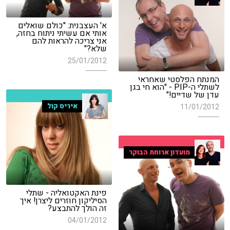
א' העצבנית: "כולם שואלים
אותי אם עשיתי ניתוח בחזה,
אני צריכה להראות להם
שלא?"
25/01/2012
המנתח הפלסטי שאחראי
לשתלי ה-PIP - "הוא חי בגן
עדן של שדיים!"
איריס קול
11/01/2012
מועדון ארוחת הבוקר
פינת האקטואליה - שתלי
הסיליקון חוזרים ליצרן! איך
זה הולך להתבצע?
04/01/2012