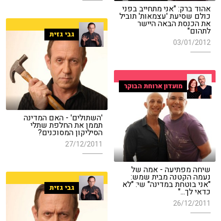
אהוד ברק: "אני מתחייב בפני
כולם שסיעת 'עצמאות' תוביל
את הכנסת הבאה היישר
לתהום"
גבי גזית
03/01/2012
מועדון ארוחת הבוקר
'השתולים' - האם המדינה
תממן את החלפת שתלי
הסיליקון המסוכנים?
27/12/2011
שיחה מפתיעה - אמה של
נעמה הקטנה מבית שמש:
"אני בוטחת במדינה" שי: "לא
גבי גזית
כדאי לך..."
26/12/2011