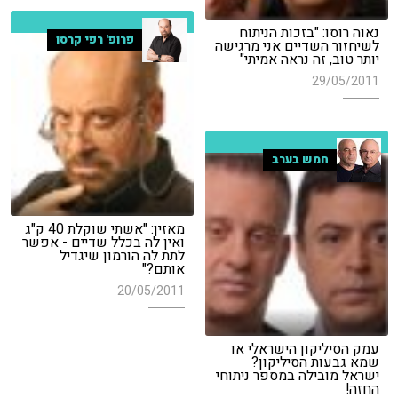
נאוה רוסו: "בזכות הניתוח
פרופ' רפי קרסו
לשיחזור השדיים אני מרגישה
יותר טוב, זה נראה אמיתי"
29/05/2011
חמש בערב
מאזין: "אשתי שוקלת 40 ק"ג
ואין לה בכלל שדיים - אפשר
לתת לה הורמון שיגדיל
אותם?"
20/05/2011
עמק הסיליקון הישראלי או
שמא גבעות הסיליקון?
ישראל מובילה במספר ניתוחי
החזה!