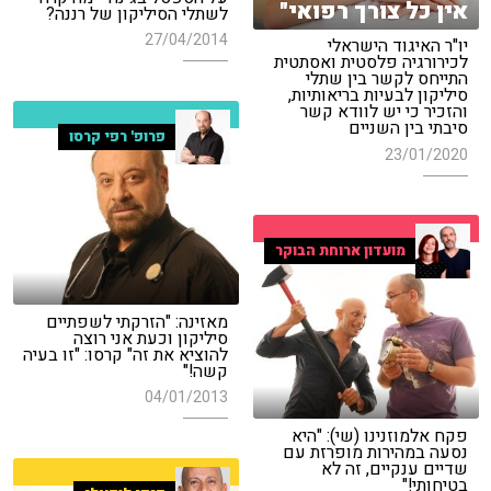
אין כל צורך רפואי"
לשתלי הסיליקון של רננה?
27/04/2014
יו"ר האיגוד הישראלי
לכירורגיה פלסטית ואסתטית
התייחס לקשר בין שתלי
סיליקון לבעיות בריאותיות,
והזכיר כי יש לוודא קשר
סיבתי בין השניים
פרופ' רפי קרסו
23/01/2020
מועדון ארוחת הבוקר
מאזינה: "הזרקתי לשפתיים
סיליקון וכעת אני רוצה
להוציא את זה" קרסו: "זו בעיה
קשה!"
04/01/2013
פקח אלמוזנינו (שי): "היא
נסעה במהירות מופרזת עם
שדיים ענקיים, זה לא
בטיחותי!"