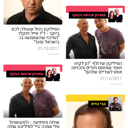
מועדון ארוחת הבוקר
הסיליקון הזול שעולה לכם
ביוקר - ד"ר אייל וינקלר:
"הסיכוי שהשתמשו בו
בישראל נמוך"
21/12/2011
הסיליקון שדולף: "הן לקחו
חומר שסותם חורים והכניסו
אותו לשדיים שלהם"
מועדון ארוחת הבוקר
21/12/2011
גבי גזית
שיחה מפתיעה - ה'מעושרת'
טלי אמרה 'ביי' לסיליקון שלה: