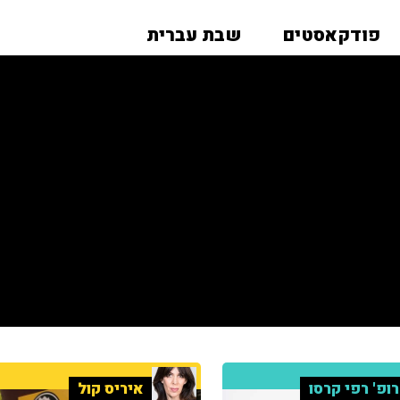
פודקאסטים
שבת עברית
ופ' רפי קרסו
איריס קול