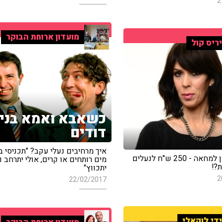
2
מועדון ארוחת הבוקר
ריס קול
כשאבא ואמא בני
דודים
איך מרחיבים נעלי עקב? "תכניסי ב
צעד ראשון למחאה - 250 ש"ח לנעלים
מים רותחים או קרים, אולי יתרחב ו
?!
יתכווץ"
2
22/02/2017
די לוקאלי