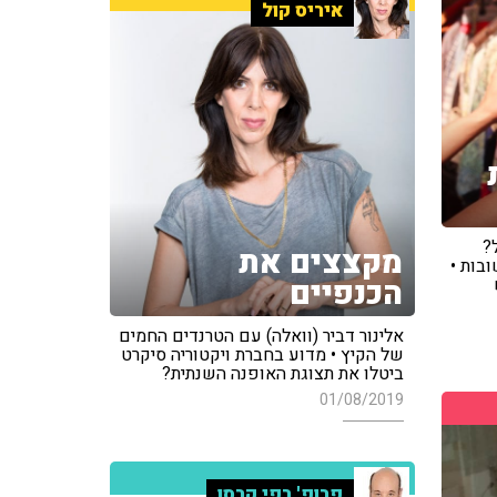
איריס קול
?
מקצצים את
בות •
הכנפיים
אלינור דביר (וואלה) עם הטרנדים החמים
של הקיץ • מדוע בחברת ויקטוריה סיקרט
ביטלו את תצוגת האופנה השנתית?
01/08/2019
פרופ' רפי קרסו