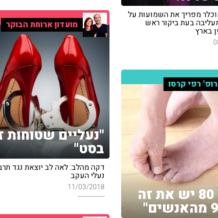
כלר מפריך את השמועות על
עליבה בעת ביקור ראש
מועדון ארוחת הבוקר
 בארץ
0
ופ' רפי קרסו
"נעליים שטוחות ז
בסט"
דקה מהלב: לאה לב יוצאת נגד תרב
נעלי העקב
11/03/2018
"בגיל 80 יש את זה