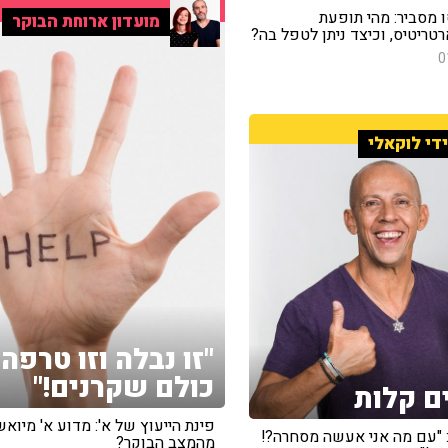
 מסביר: מהי תופעת
מועדון ארוחת הבוקר
ריטיס, וכיצד ניתן לטפל בה?
0
די לוקאלי
"זו נבלה וזו טרפה,
כולם שקרנים!"
ם קלות
פינת הייעוץ של א': מדוע א' מיוא
: "עם מה אני אעשה מסחרה?!
מהמצב הבוקר?