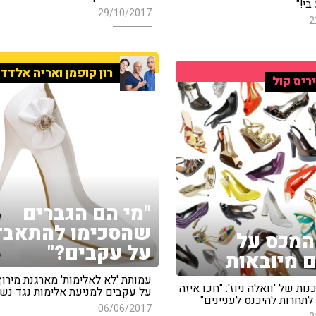
בי!"
29/10/2017
2
רון קופמן ואריה אלדד
ריס קול
"מי הם הגברים
שהסכימו להתאבד
המכס על
על עקבים?"
ם מיובאות
עמותת 'לא לאלימות' מארגנת מירוץ
ות של 'וואלה ניוז': "חכו איזה
על עקבים למניעת אלימות נגד נש
לתחרות להיכנס לעניינים"
06/06/2017