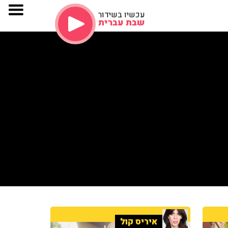
עכשיו בשידור
שבת עברית
איריס קול