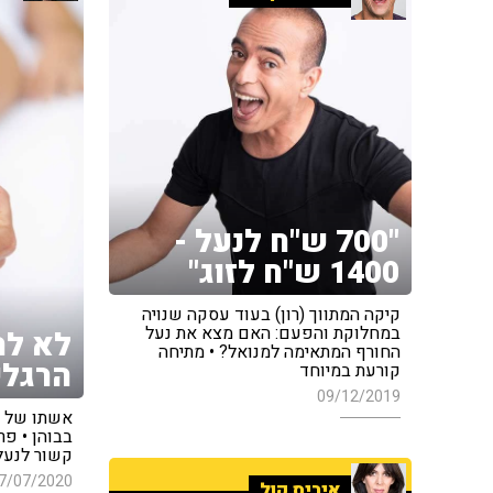
"700 ש"ח לנעל -
1400 ש"ח לזוג"
קיקה המתווך (רון) בעוד עסקה שנויה
במחלוקת והפעם: האם מצא את נעל
לא לה
החורף המתאימה למנואל? • מתיחה
הרגלי
קורעת במיוחד
09/12/2019
אשתו של ה
בבוהן • פר
קשור לנעל
7/07/2020
איריס קול