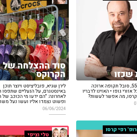
סוד ההצלחה של
שכזו
הקרוקס
המאזין בן 55, סובל תקופה ארוכה
לירן שגיא, פובליציסט ויוצר תוכן
אזורי גופו • האזינו לדבריו
באינסטגרם, על הנעליים שתפסו ת
קרסו, מה אפשר לעשות?
לאחרונה: "הם ידעו מי הכוכב של ה
ופשוט נצמדו אליו ועשו נעל משו
0
06/06/2024
ופ' רפי קרסו
טלי וציפי