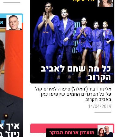
אר
כל מה שחם לאביב
הקרוב
אלינור דביר ('וואלה') סיפרה לאיריס קול
על כל הטרנדים החמים שיופיעו כאן
באביב הקרוב
14/04/2019
איך א
ניוז' 
מועדון ארוחת הבוקר