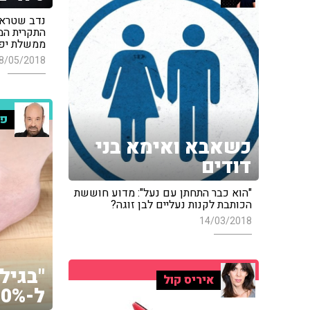
נדב שטראו
התקרית המ
ממשלת יפן
8/05/2018
פר
כשאבא ואימא בני
דודים
"הוא כבר התחתן עם נעל": מדוע חוששת
הכותבת לקנות נעליים לבן זוגה?
14/03/2018
איריס קול
ל-90% מהאנשים"