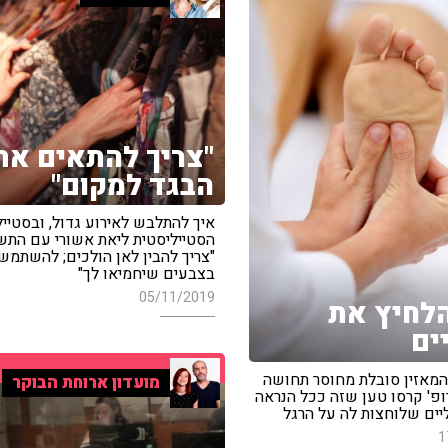
"צריך להתאים את
הבגד למקום"
איך להתלבש לאירוע גדול, ובסטייל
הסטייליסטית ליאת אשורי עם התשו
"צריך להבין לאן הולכים; להשתמש
בצבעים שיחמיאו לך"
05/11/2019
לחיץ את
ים
מאזין סובלת מחוסר תחושה
מועדון ארוחת הבוקר
ופ' קרסו טען שזה ככל הנראה
יים שלוחצות לה על הרגל
1