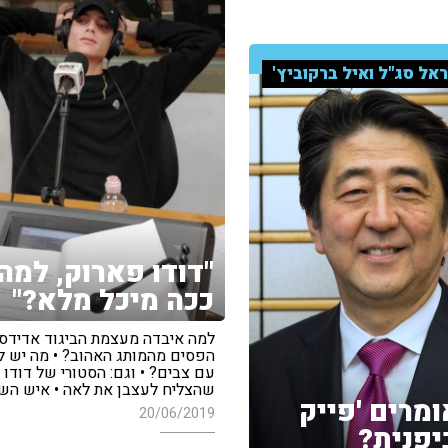
אל סג"ל ואיל ברקוביץ'
"דודו פארוק, למה
ככה מיכל מלא?"
למה איבדה מעצמת הביגוד אדידס
הפסים מהמותג האהוב? • מה יש ל
עם צבים? • וגם: הסטורי של דודו
שהצליח לעצבן את לאה • איש הש
ומרים 'פייק
20/06/2019
ביפנית?