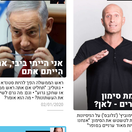
אני הייתי ביבי, א
הייתם אתם
ראש הממשלה הפך להיות סטנדאפ
• גוטליב: "תחליט אם אתה ראש מ
או שחקן גרוע" • וגם: מה גרם לשי
ת סימון
את העשתונות? • מה הוא אומר?
ים - לאן?
02/01/2020
מוביץ' ('גלובס') על הניסיונות
 לטשטש את הסימון: "אנחנו
ות מאוד ערניים בסופר"