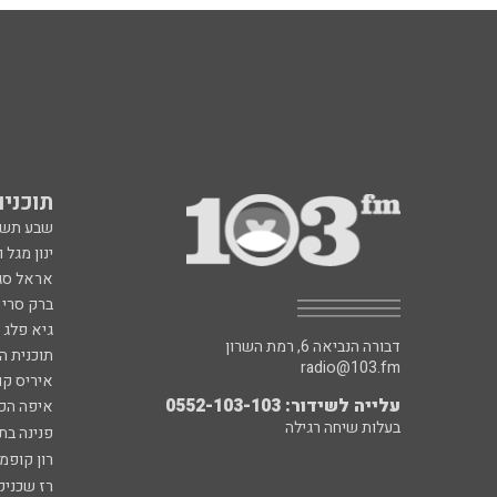
תוכניות fm
שבע תש
ינון מגל 
אראל סג"
ברק סרי 
גיא פלג
דבורה הנביאה 6, רמת השרון
תוכנית ה
radio@103.fm
איריס קו
עלייה לשידור: 0552-103-103
איפה הכ
בעלות שיחה רגילה
פנינה בת
רון קופמ
רז שכניק