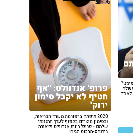
תם
יסט?
פרופ' אנדוולט: "אף
משלה
 לאבד
חטיף לא יקבל סימון
ירוק"
2020 תיפתח ברפורמת משרד הבריאות,
ובסימון מוצרים בכפוף לערך התזונתי
שלהם • פרופ' רונית אנדוולט וליאורה
בירנהק-מרכוס הגיבו