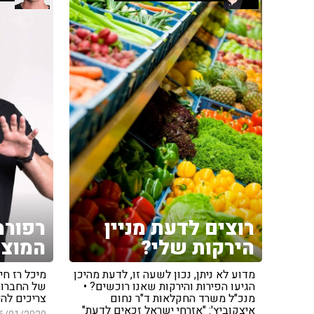
רוצים לדעת מניין
רפורמ
הירקות שלי?
המוצר
מדוע לא ניתן, נכון לשעה זו, לדעת מהיכן
מיכל רז חיי
הגיעו הפירות והירקות שאנו רוכשים? •
של החברות
מנכ"ל משרד החקלאות ד"ר נחום
צריכים להי
איצקוביץ': "אזרחי ישראל זכאים לדעת"