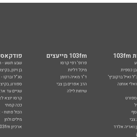
103
103fm מייעצים
פודקאסט
ע
פרופ' רפי קרסו
שבע תשע - 
ובן כספית
מיכל דליות
בן וינון, בקיצו
ל ואיל ברקוביץ'
ד"ר מאיה רוזמן
סג"ל וברקו -
ואלי אוחנה
הרב אפרים בן צבי
ספורט, בקיצו
שיחות לילה
שניים עד ארב
ספורט
קרסו יוצא לא
ל
ככה קמתי
סף
הכול פתוח - א
 צבי
מילים ולחן
ן ואריה אלדד
ארכיון 103fm