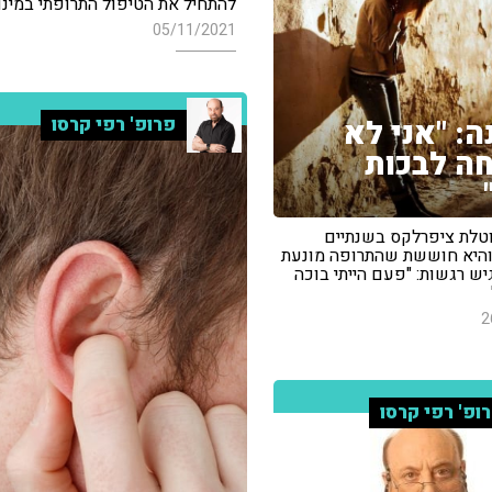
להתחיל את הטיפול התרופתי במינון
05/11/2021
פרופ' רפי קרסו
ה: "אני לא
ה לבכות
וטלת ציפרלקס בשנתיים
והיא חוששת שהתרופה מונעת
ש רגשות: "פעם הייתי בוכה
2
ופ' רפי קרסו