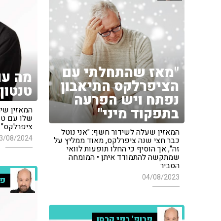
"מאז שהתחלתי עם
מה עו
הציפרלקס התיאבון
טנטון
נפתח ויש הפרעה
בתפקוד מיני"
המאזין שי
שלו עם טנ
ציפרלקס" •
המאזין שעלה לשידור חשף: "אני נוטל
3/08/2024
כבר חצי שנה ציפרלקס, מאוד ממליץ על
זה", אך הוסיף כי החלו תופעות לוואי
שמתקשה להתמודד איתן • המומחה
הסביר
04/08/2023
פר
פרופ' רפי קרסו