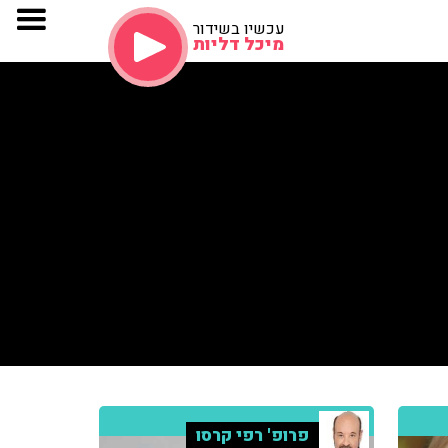
עכשיו בשידור
מיכל דליות
פרופ' רפי קרסו