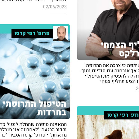
02/06/2023
פרופ' רפי קרסו
ף הצמחי
רלקס
יתפה כי צרכה את התרופה
 אך אובחנה עם סודיום נמוך
ה לה להפסיק את הטיפול •
ו הציע תחליף צמחי
2
הטיפול התרופתי
בחרדות
ופ' רפי קרסו
המאזינה סיפרה שהחלה לנטול כדו
וכדור הרגעה: "לאחרונה אני סובלת
מדאגות" • פרופ' קרסו הסביר: "כדא