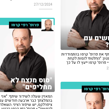
27/12/2024
פרופ' רפי קרסו
שים עם
?
תף את פרופ' קרסו בהתמודדות
טון: "החלטתי לנסות לקחת
 פרופ' קרסו ייעץ לו על כך
2
"סוס מנצח לא
מחליפים"
ופ' רפי קרסו
המאזין שעלה לשידור שיתף: "אני
בהמלצתך כבר ארבעה חודשים עם
ציפרלקס, יש שיפור רציני. השאלה
להמשיך" • פרופ' רפי קרסו הרגיע