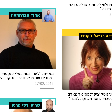
תחלתי לקחת ציפרלקס ואני
ש רע"
אהוד אברהמסון
2
דה רזיאל ז'קונט
מאזינה: "לאחר מות בעלי נתקפתי 
ופחדים שמפריעים לי בתפקוד היומ
27/02/2015
י נוטל 'ציפרלקס' אך מאדם
 הפכתי לחסר תשוקה לגמרי"
1
פרופ' רפי קרסו