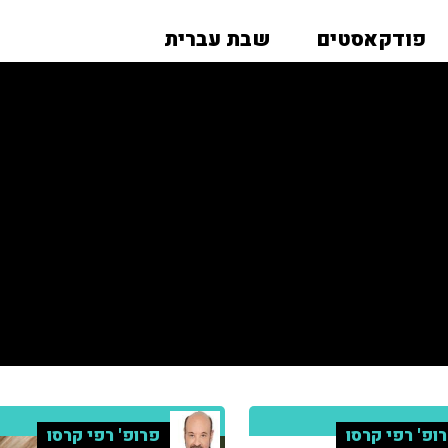
פודקאסטים
שבת עברית
ופ' רפי קרסו
פרופ' רפי קרסו