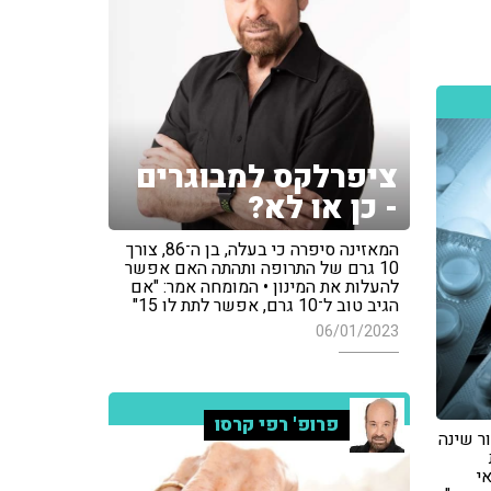
ציפרלקס למבוגרים
- כן או לא?
המאזינה סיפרה כי בעלה, בן ה־86, צורך
10 גרם של התרופה ותהתה האם אפשר
להעלות את המינון • המומחה אמר: "אם
הגיב טוב ל־10 גרם, אפשר לתת לו 15"
06/01/2023
פרופ' רפי קרסו
ר שינה
י