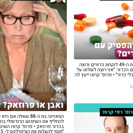
הפסיק עם
ים?
המאזינה בת ה-49 לוקחת כדורים ורוצה
 הכדור: "אני רוצה לשלוט על
לי כדור" • פרופ' קרסו ייעץ לה
0
ואבן או פרוזאק?
ופ' רפי קרסו
המאזינה בת ה-88 שאלה אם ה
להחליף את השימוש הרנדומלי בוו
בכדור פרוזאק • פרופ' קרסו השיב 
"תנסי להעלות את הציפרלקס ל- 15 מ"ג"