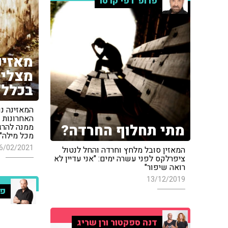
פרופ' רפי קרסו
מאזינ
מצליח
בכלל"
המאזינה נ
האחרונות 
מתי תחלוף החרדה?
ממנה להרגי
מכל מילה"
6/02/2021
המאזין סובל מלחץ וחרדה והחל לנטול
ציפרלקס לפני עשרה ימים: "אני עדיין לא
רואה שיפור"
13/12/2019
פר
דנה ספקטור ורן שריג