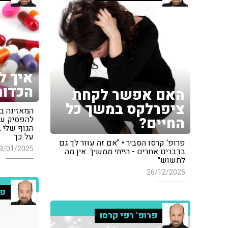
איך ל
הכדור
האם אפשר לקחת
ציפרלקס במשך כל
החיים?
להפסיק עם
הגוף שלי ב
על כך
פרופ' קרסו הסביר • "אם זה עוזר לך גם
3/01/2025
בדברים אחרים - הייתי ממשיך. אין מה
לחשוש"
26/12/2025
פר
פרופ' רפי קרסו