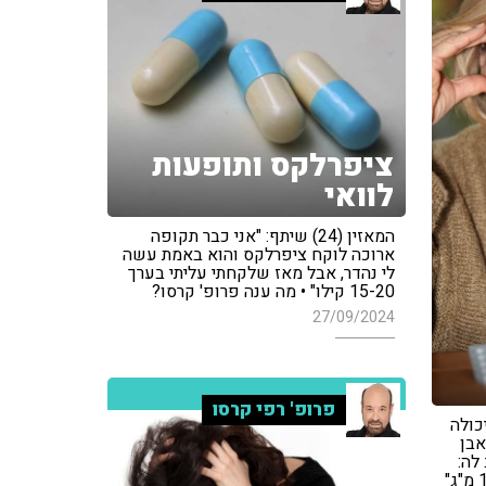
ציפרלקס ותופעות
לוואי
המאזין (24) שיתף: "אני כבר תקופה
ארוכה לוקח ציפרלקס והוא באמת עשה
לי נהדר, אבל מאז שלקחתי עליתי בערך
15-20 קילו" • מה ענה פרופ' קרסו?
27/09/2024
פרופ' רפי קרסו
יא יכולה
אבן
לה: