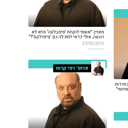
מאזין: "אשתי לוקחת 'סימבלטה' והיא לא
רגועה, אולי כדאי לתת לה גם 'ציפרלקס'?"
27/02/2015
פרופ' רפי קרסו
בחרדות
יומי"