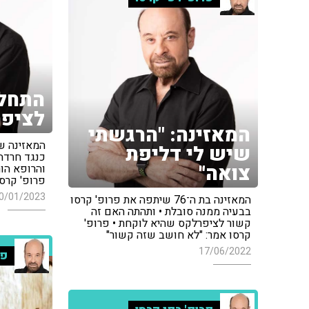
התחלי
לציפ
המאזינה: "הרגשתי
המאזינה ש
שיש לי דליפת
כנגד חרדה
צואה"
והרופא הור
פרופ' קרס
0/01/2023
המאזינה בת ה־76 שיתפה את פרופ' קרסו
בבעיה ממנה סובלת • ותהתה האם זה
קשור לציפרלקס שהיא לוקחת • פרופ'
קרסו אמר: "לא חושב שזה קשור"
17/06/2022
פר