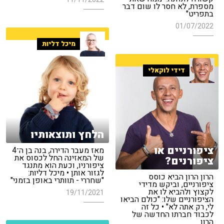
מספרת, לא חסר לו שום דבר
בתפריט"
01/07/2022
מיכל דליות
דידי לוקאלי
הלחץ ותוצאותיו
ציפורניים או
מאז מעבר הדירה, בנה בן ה־4
של המאזינה החל לכסוס את
ציפורנים?
ציפורניו, וכעת הוא מתנגד
לגזור אותן • מיכל דליות:
הרון הרון הביא כוסס
"שחררי - תוותרי באופן בזמני"
ציפורניים, וביקש מדידי
לקצוץ ולהביא לו את
19/11/2021
הציפורניים שלו: "כולם הביאו
לי, רק אתה לא" • כל זה
לכבוד חברתו החדשה של
הרון