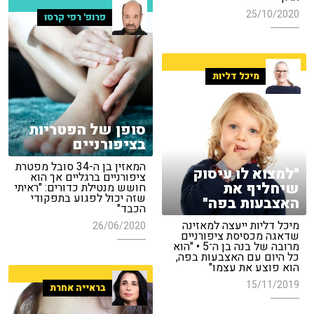
25/10/2020
פרופ' רפי קרסו
מיכל דליות
סופן של הפטריות
בציפורניים
המאזין בן ה-34 סובל מפטרת
"למצוא לו עיסוק
ציפורניים ברגליים אך הוא
שיחליף את
חושש מנטילת כדורים: "ראיתי
שזה יכול לפגוע בתפקודי
האצבעות בפה"
הכבד"
מיכל דליות ייעצה למאזינה
26/06/2020
שדאגה מכסיסת ציפורניים
מרובה של בנה בן ה־5 • "הוא
כל היום עם האצבעות בפה,
הוא פוצע את עצמו"
15/11/2019
בראייה אחרת