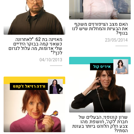
האם מצב הציפורנים משקף
את הבעיות והמחלות שיש לנו
בגוף?
מאזינה בת 62: "לאחרונה
23/05/2014
כשאני קמה בבוקר הידיים
שלי אדומות, מה עלול לגרום
לכך?"
04/10/2013
איריס קול
ורדה רזיאל ז'קונט
שרון קונופני, הבעלים של
חברת 'לקה', חושפת: מהו
צבע הלק הלוהט ביותר בעונת
הסתיו?