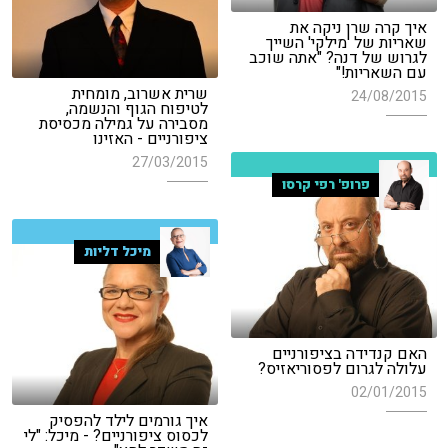
איך קרה שרן ניקה את
שאריות של 'מילקי' השייך
לגרוש של דנה? "אתה שוכב
עם השאריות!"
שרית אשרוב, מומחית
24/08/2015
לטיפוח הגוף והנשמה,
מסבירה על גמילה מכסיסת
ציפורניים - האזינו
27/03/2015
פרופ' רפי קרסו
מיכל דליות
האם קנדידה בציפורניים
עלולה לגרום לפסוריאזיס?
02/01/2015
איך גורמים לילד להפסיק
לכסוס ציפורניים? - מיכל: "לי