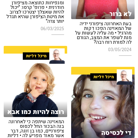
ומנפיחות כתוצאה מציפורן
חודרנית • פרופ' קרסו: "יכול
להיות שאצלך יצטרכו לצרוב
לא ברור
את מיטת הציפורן שהיא תגדל
יותר צרה"
בעת האחרונה ציפורני ידיה
של המאזינה הפכו דקות
06/03/2025
מהרגיל • מה עליה לעשות על
מנת לשפר את המצב, הגורם
לה למורת רוח רבה?
03/05/2024
מיכל דליות
מיכל דליות
רוצה להיות כמו אבא
המאזינה שיתפה כי לאחרונה
בנה הבכור החל לכסוס
ציפורניים, כמו בן זוגה, דבר
די לכסיסה
אשר מאוד מפריע לה • דליות