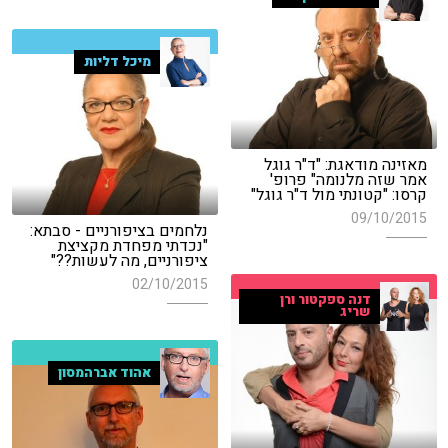
מיכל דליות
מאזינה מודאגת: "ד"ר גוגל
אמר שזה מלנומה" פרופ'
קרסו: "קטונתי מול ד"ר גוגל"
09/10/2015
נלחמים בציפורניים - סבתא:
"נכדתי מפחדת מקציצת
ציפורניים, מה לעשות??"
02/10/2015
דנה ספקטור ורן
שריג
אהוד אברהמסון