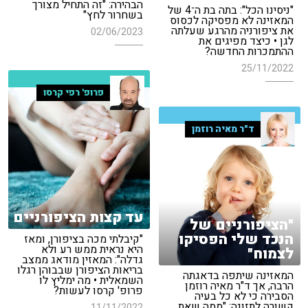
הבהירה: "זה התחיל מצורך
"ניסינו הכל": בתה בת ה־4 של
בשחרור לחץ"
המאזינה לא מפסיקה לכסוס
את ציפורניה מהרגע שעלתה
02/06/2023
לגן • כיצד מפיגים את
ההתמכרות החדשה?
25/11/2022
פרופ' רפי קרסו
ד"ר מאיה רוזמן
עד קצות הציפורניים
"הציפורניים של
הנכד שלי הפסיקו
"קיבלתי מכה בציפורן, ומאז
היא נראית ממש רע ולא
לצמוח"
גדלה": המאזין מודאג ממצב
בריאות הציפורן שבבוהן רגלו
המאזינה שיתפה בדאגתה
השמאלית • מה ימליץ לו
הרבה, אך ד"ר מאיה רוזמן
פרופ' קרסו לעשות?
הסבירה כי לא כל בעיה
קשורה לתזונה: "ממה שאת
11/11/2022