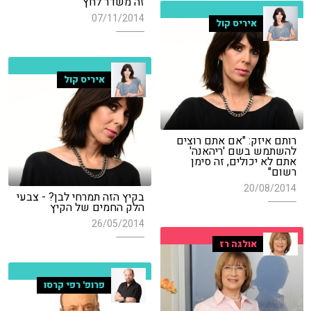
זה משדר לחץ"
07/11/2014
איריס קול
איריס קול
רותם איזק: "אם אתם רוצים
להשתמש בשם 'ריהאנה'
אתם לא יכולים, זה סימן
רשום"
20/08/2014
בקיץ הזה תמרחי לבן? - צבעי
הלק החמים של הקיץ
26/05/2014
אולגה רז
פרופ' רפי קרסו