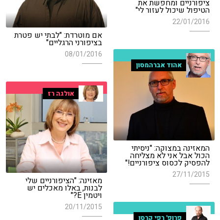
ציפורניים ומחפשת את
הטיפול שיכול לעזור לי"
22/01/2016
אם מוטרדת: "לבתי יש פטרת
בציפורני הרגליים"
08/01/2016
אהוד אברהמסון
אולגה רז
המאזינה במצוקה: "ניסיתי
הכול אבל אני לא מצליחה
להפסיק לכסוס ציפורניים!"
27/11/2015
מאזינה: "הציפורניים שלי
לבנות, באלו מאכלים יש
ויטמין E?"
20/11/2015
פרופ' רפי קרסו