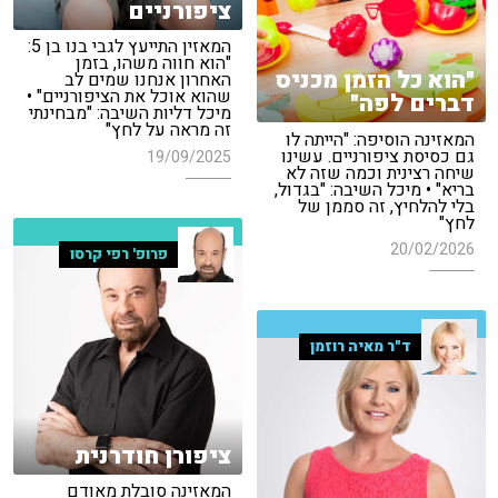
ציפורניים
המאזין התייעץ לגבי בנו בן 5:
"הוא חווה משהו, בזמן
"הוא כל הזמן מכניס
האחרון אנחנו שמים לב
שהוא אוכל את הציפורניים" •
דברים לפה"
מיכל דליות השיבה: "מבחינתי
זה מראה על לחץ"
המאזינה הוסיפה: "הייתה לו
גם כסיסת ציפורניים. עשינו
19/09/2025
שיחה רצינית וכמה שזה לא
בריא" • מיכל השיבה: "בגדול,
בלי להלחיץ, זה סממן של
לחץ"
20/02/2026
פרופ' רפי קרסו
ד"ר מאיה רוזמן
ציפורן חודרנית
המאזינה סובלת מאודם