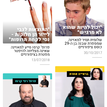
"יכול להיות שהוא
"התוצאות לגבי
לא מרגיש"
לייזר הן חלוקות -
נסי לקחת תרופות"
שלומית תמיר למאזינה
שמספרת שבנה בן ה-29
כוסס ציפורניים
פרופ' קרסו סייע למאזינה
שאינה מצליחה להיפטר
30/10/2017
מפטרת בציפורניים
13/07/2018
בראייה אחרת
פרופ' רפי קרסו