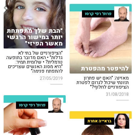
פרופ' רפי קרסו
"הבת שלך מתפתחת
יותר במישור הרגשי
מאשר הפיזי"
"הציפורניים של בתי לא
גדלות" • האם מדובר בתופעה
נורמלית? • שלומית תמיר:
"היא מסוג האנשים שצריכים
להיפטר מהפטרת
להתפתח פנימה"
מאזינה: "האם יש פתרון
27/05/2019
תזונתי שיכול לגרום לפטרת
הציפורניים לחלוף?"
31/08/2018
פרופ' רפי קרסו
בראייה אחרת