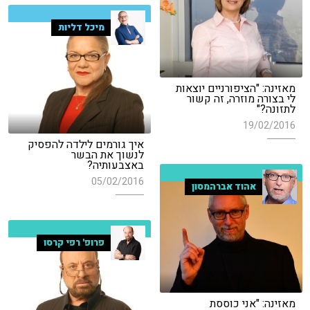
מיכל דליות
מאזינה: "הציפורניים יוצאות
לי בצורה מוזרה, זה קשור
לתזונה?"
19/02/2016
איך גורמים לילדה להפסיק
לנשוך את הבשר
באצבעותיה?
05/02/2016
אהוד אברהמסון
פרופ' רפי קרסו
מאזינה: "אני כוססת