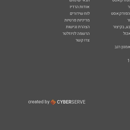
הפודקאסט
תנאי שימוש
ר
אודות הרדיו
 הפודקאסט
לוח שידורים
ר
מדיניות פרטיות
ע, בקיצור
הצהרת נגישות
כול
הרשמה לניוזלטר
צרו קשר
מנון רגב
created by
CYBER
SERVE