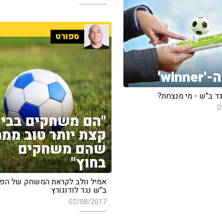
ספורט
winn'
גד ב"ש - מי מנצחת?
0
"הם משחקים בבי
קצת יותר טוב ממה
שהם משחקים
בחוץ"
אמיל וולב לקראת המשחק של הפ
ב"ש נגד לודוגורץ
02/08/2017