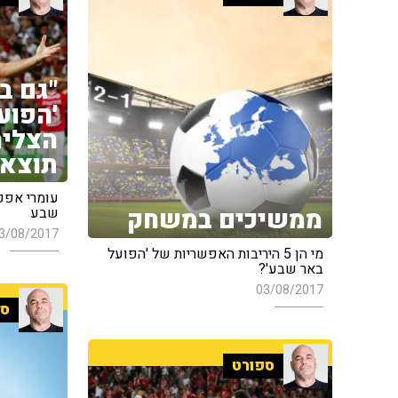
"גם ב
'הפוע
הצליח
תוצאו
עומרי אפק
ממשיכים במשחק
שבע
3/08/2017
מי הן 5 היריבות האפשריות של 'הפועל
באר שבע'?
03/08/2017
ספ
ספורט