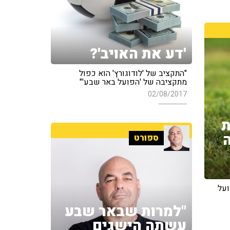
'דע את האויב'?
"התקציב של 'לודוגורץ' הוא כפול
מתקציבה של 'הפועל באר שבע'"
02/08/2017
ת
ספורט
ועל
"למרות שבאר שבע
עשתה הישגים