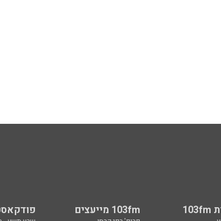
103
103fm מייעצים
פודקאסט