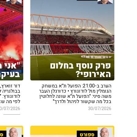
פרק נוסף בחלום
"אני 
האירופי?
בעיקר
הערב ב-21:00: הפועל ת''א במשחק
דור זוארץ,
הגומלין מול לודוגורץ • כדורגלן העבר
בבולגריה 
משה סיני: "הפועל ת''א שונה לחלוטין
לודוגורץ: 
בכל מה שקשור לניהול ולדרך"
לפי מה שז
0/07/2026
30/07/2026
ספורט
ספ