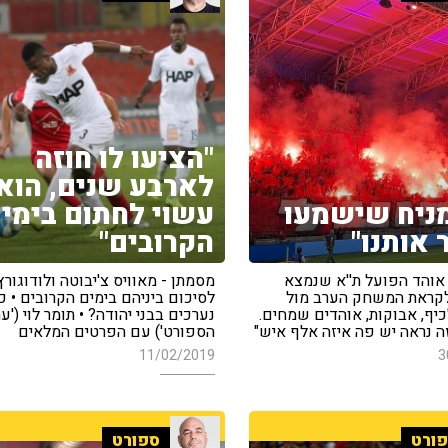
"הציעו לו חוזה
לארבע שנים, הוא
מניח שישמעו
עשוי לחתום בימי
 אותנו"
הקרובים"
 אוהד הפועל ת''א שנמצא
מסמתן - מאוויס צ'יבוטה ולודוגורץ 
לקראת המשחק הערב מול
לסיכום ביניהם בימים הקרובים • כ
"כיף, אבוקות, אוהדים שמחים.
נערכים בבני יהודה? • תומר לוי ('ע
ה נראה יש פה איזה אלף איש"
הספורט') עם הפרטים המלאים
11/02/2019
3
ורט
ספורט