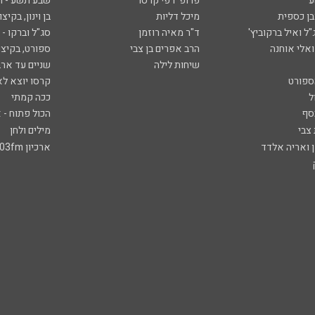
ע
פרופ' רפי קרסו
שבע תשע - 
ובן כספית
מיכל דליות
בן וינון, בקיצו
ל ואיל ברקוביץ'
ד"ר מאיה רוזמן
סג"ל וברקו -
ואלי אוחנה
הרב אפרים בן צבי
ספורט, בקיצו
שיחות לילה
שניים עד ארב
ספורט
קרסו יוצא לא
ל
ככה קמתי
סף
הכול פתוח - א
 צבי
מילים ולחן
ן ואריה אלדד
ארכיון 103fm