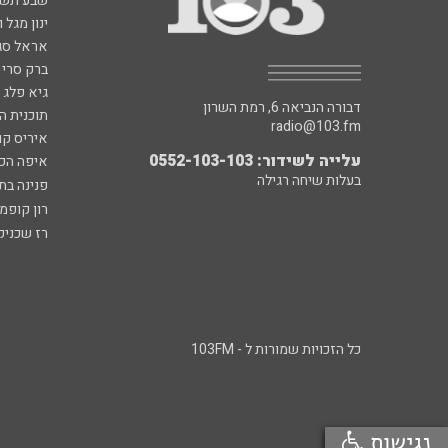
שבע תש
ינון מגל 
אראל סג"
ברק סרי 
גיא פלג
דבורה הנביאה 6, רמת השרון
תוכנית ה
radio@103.fm
איריס קו
עלייה לשידור: 0552-103-103
איפה הכ
בעלות שיחה רגילה
פנינה בת
רון קופמ
רז שכניק
כל הזכויות שמורות ל - 103FM
נגישות