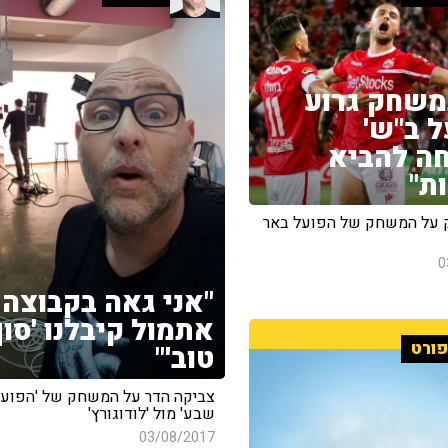
משחק גרוע
ל ב"ש'
ה להביא
ת"
 על המשחק של הפועל באר
0
"אני גאה בקבוצה,
אתמול קיבלנו 'סו
ורט
טוב'"
צביקה הדר על המשחק של 'הפועל
שבע' מול 'לודוגורץ'
03/08/2017