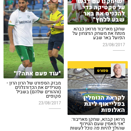
"שיחקנו עם דגש
על טקטיקה כדי
להכניס את באר
שבע ללחץ"
שחקן מאריבור מרואן כבהא
מנתח את משחק הניצחון על
הפועל באר שבע
23/08/2017
ספורט
"עוד פעם אתה?!"
מבזק הספורט של הרון הרון -
מטרידים את הכדורגלנים
(וההורים שלהם) בשביל
סקופים
לקראת הגומלין
בפלייאוף ליגת
23/08/2017
האלופות
מרואן קבהא, שחקן מאריבור:
"אני מאמין שעם הטירוף
שהולך להיות פה נוכל לעשות