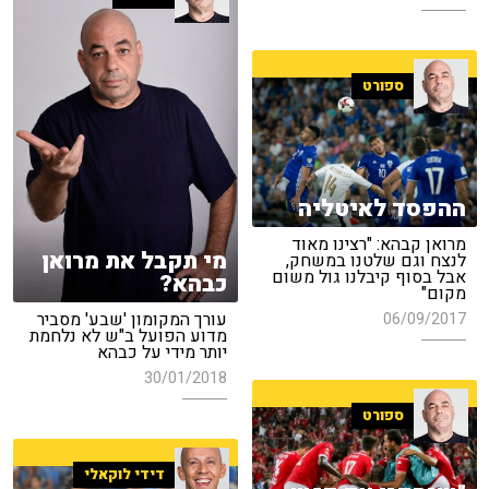
ספורט
ההפסד לאיטליה
מרואן קבהא: "רצינו מאוד
מי תקבל את מרואן
לנצח וגם שלטנו במשחק,
אבל בסוף קיבלנו גול משום
כבהא?
מקום"
עורך המקומון 'שבע' מסביר
06/09/2017
מדוע הפועל ב"ש לא נלחמת
יותר מידי על כבהא
30/01/2018
ספורט
דידי לוקאלי