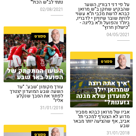
נתתי לב"ש הכול"
על פי דני דבורין, השער
שהבקיע שחקן ב"ש מרואן
02/08/2021
כבהא לרשת מכבי ת"א עשוי
להיות שובר שיוויון • לדבריו,
בית"ר והפועל ת"א בליגה -
"כישלון חרוץ"
04/05/2021
ספורט
ספורט
השעון המתקתק של
הפועל באר שבע
"איך אתה רוצה
עורך מקומון 'שבע': "עד
שמרואן יילך
השעה שבע המועדון יצטרך
למועדון שלא מגנה
לפתור את הסבך שנקלע
אליו"
גזענות?"
31/01/2018
אביו של מרואן כבהא מסביר
מדוע לא הצטרף למכבי תל
אביב, אף שהציעה יותר מבאר
שבע
31/01/2018
ספורט