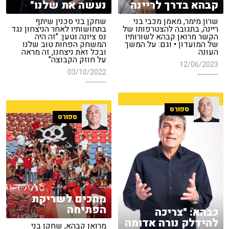
קבהא בדרך לריינה
נעשה את שלנו"
שרון מימר, מאמן מכבי בני
שחקן בני סכנין שיתף
ריינה, בתגובה להצטרפותו של
בתחושותיו לאחר הניצחון נגד
הקשר מרואן קבהא לשורותיו
נס ציונה וטען: "זה היה
של המועדון • וגם: על המשך
המשחק הפחות טוב שלנו
העונה
ובכל זאת ניצחנו, זה מראה
על חוזק הקבוצה"
12/06/2023
03/10/2022
ספורט
ספורט
מחכים לשריקת
הפתיחה
כבהא: "צריכה
להידלק נורה אדומה
מרואן קבהא, שחקן בני