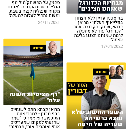
מבחינת הכדורגל
סכנין, על המשחק מול נוף
הגליל בשבת הקרובה: "אנחנו
שאנחנו מציגים"
מקווה שנצליח לנצח בשבת,
ומשם נתחיל לעלות למעלה"
בני סכנין עדיין ללא ניצחון
בפלייאוף העליון • מרואן
24/11/2021
כבהא, שחקן הקבוצה, אמר:
"הכדורגל עוד לא מתעלה
לרמה שאנחנו הצגנו בליגה
עצמה"
17/04/2022
ספורט
ספורט
"רף הציפיות השנה
עלה"
מרואן קבהא חתם לשנתיים
השער החשוב שלא
בבני סכנין • לחברי צוות
נמצא ברשימת
התוכנית, הוא אמר כי "שמח
שהגעתי למקום שמעריכים
שעריה של חיפה
אותי ואוהבים אותי, מבחינתי