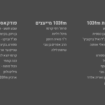
103
103fm מייעצים
פודקאסט
ע
פרופ' רפי קרסו
שבע תשע - 
ובן כספית
מיכל דליות
בן וינון, בקיצו
ל ואיל ברקוביץ'
ד"ר מאיה רוזמן
סג"ל וברקו -
ואלי אוחנה
הרב אפרים בן צבי
ספורט, בקיצו
שיחות לילה
שניים עד ארב
ספורט
קרסו יוצא לא
ל
ככה קמתי
סף
הכול פתוח - א
 צבי
מילים ולחן
ן ואריה אלדד
ארכיון 103fm