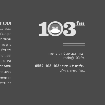
תוכניות fm
שבע תש
ינון מגל 
אראל סג"
ברק סרי 
גיא פלג
דבורה הנביאה 6, רמת השרון
תוכנית ה
radio@103.fm
איריס קו
עלייה לשידור: 0552-103-103
איפה הכ
בעלות שיחה רגילה
פנינה בת
רון קופמ
רז שכניק