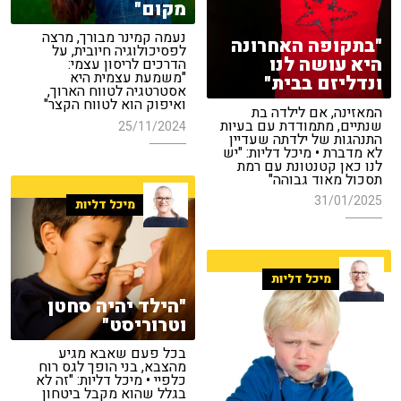
מקום"
נעמה קמינר מבורך, מרצה
"בתקופה האחרונה
לפסיכולוגיה חיובית, על
היא עושה לנו
הדרכים לריסון עצמי:
"משמעת עצמית היא
ונדליזם בבית"
אסטרטגיה לטווח הארוך,
ואיפוק הוא לטווח הקצר"
המאזינה, אם לילדה בת
שנתיים, מתמודדת עם בעיות
25/11/2024
התנהגות של ילדתה שעדיין
לא מדברת • מיכל דליות: "יש
לנו כאן קטנטונת עם רמת
תסכול מאוד גבוהה"
31/01/2025
מיכל דליות
מיכל דליות
"הילד יהיה סחטן
וטרוריסט"
בכל פעם שאבא מגיע
מהצבא, בני הופך לגס רוח
כלפיי • מיכל דליות: "זה לא
בגלל שהוא מקבל ביטחון