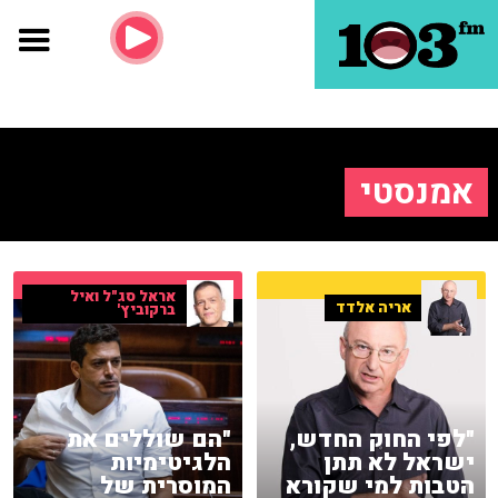
אמנסטי
אראל סג"ל ואיל
אריה אלדד
ברקוביץ'
"לפי החוק החדש,
"הם שוללים את
ישראל לא תתן
הלגיטימיות
הטבות למי שקורא
המוסרית של