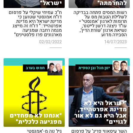
להחרמתה"
ישראל"
רשות המסים פתחה בבדיקה
ח"כ עמיחי שיקלי על פרסום
לשלילת הטבות מס על
דו"ח אמנסטי שטוען כי
תרומות לארגון 'אמנסטי' •
מדינת ישראל היא מדינת
עו"ד ניצנה דרשן לייטנר,
אפרטהייד: " דו"ח זה מייצג
נשיאת ארגון 'שורת הדין',
מגמה רחבה שמגיעה
הסבירה מדוע
מארגונים פרו פלסטינים"
02/02/2022
14/07/2023
ינון מגל ובן כספית
חמש בערב
"ישראל היא לא
מדינת אפרטהייד,
אבל היא גם לא אור
"אנחנו לא מפחדים
לגויים"
מפגיעה כלכלית"
השר עיסאווי פריג' על פרסום
גיל נוה מ-'אמנסטי