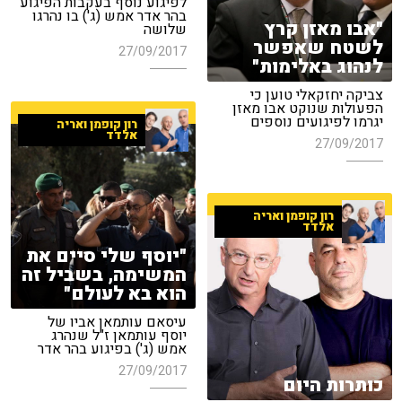
לפיגוע נוסף בעקבות הפיגוע
בהר אדר אמש (ג') בו נהרגו
"אבו מאזן קרץ
שלושה
לשטח שאפשר
27/09/2017
לנהוג באלימות"
צביקה יחזקאלי טוען כי
הפעולות שנוקט אבו מאזן
יגרמו לפיגועים נוספים
רון קופמן ואריה
אלדד
27/09/2017
רון קופמן ואריה
אלדד
"יוסף שלי סיים את
המשימה, בשביל זה
הוא בא לעולם"
עיסאם עותמאן אביו של
יוסף עותמאן ז"ל שנהרג
אמש (ג') בפיגוע בהר אדר
27/09/2017
כותרות היום