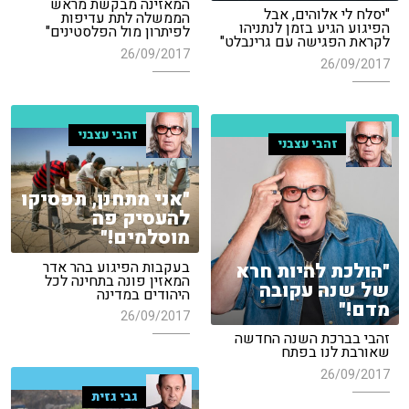
המאזינה מבקשת מראש
"יסלח לי אלוהים, אבל
הממשלה לתת עדיפות
הפיגוע הגיע בזמן לנתניהו
לפיתרון מול הפלסטינים"
לקראת הפגישה עם גרינבלט"
26/09/2017
26/09/2017
זהבי עצבני
זהבי עצבני
"אני מתחנן, תפסיקו
להעסיק פה
מוסלמים!"
בעקבות הפיגוע בהר אדר
"הולכת להיות חרא
המאזין פונה בתחינה לכל
של שנה עקובה
היהודים במדינה
מדם!"
26/09/2017
זהבי בברכת השנה החדשה
שאורבת לנו בפתח
26/09/2017
גבי גזית