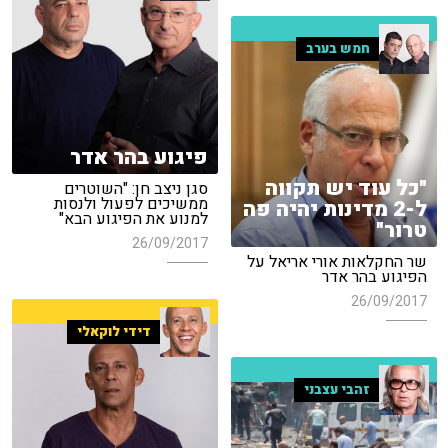
חמש בערב
פיגוע בהר אדר
"כל עוד יש תקווה
סגן ניצב חן: "השוטרים
ממשיכים לפעול ולנסות
ל-2 מדינות יהיה פה
למנוע את הפיגוע הבא"
טרור"
26/09/2017
שר החקלאות אורי אריאל על
הפיגוע בהר אדר
26/09/2017
דידי לוקאלי
זהבי עצבני