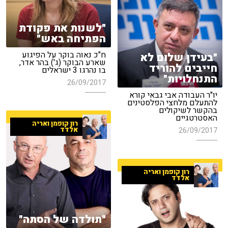
"לשנות את פקודת
הפתיחה באש"
ח"כ נאוה בוקר על הפיגוע
"בעידן שלום לא
שארע הבוקר (ג') בהר אדר,
חייבים להוריד
בו נהרגו 3 ישראלים
התנחלויות"
26/09/2017
יו"ר העבודה אבי גבאי קורא
להתעלם מלחצי הפלסטינים
בהקשר לשיקולים
האסטרטגיים
רון קופמן ואריה
אלדד
26/09/2017
רון קופמן ואריה
אלדד
"תולדה של הסתה"