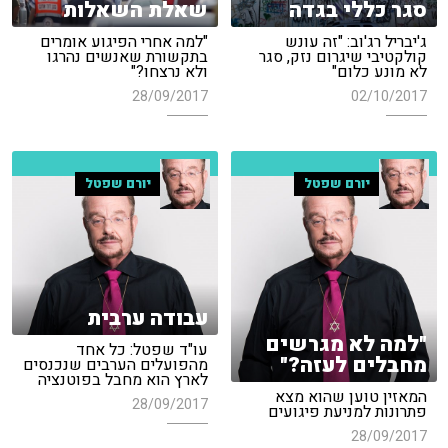
סגר כללי בגדה
שאלת השאלות
ג'יבריל רג'וב: "זה עונש
"למה אחרי הפיגוע אומרים
קולקטיבי שיגרום נזק, סגר
בתקשורת שאנשים נהרגו
לא מונע כלום"
ולא נרצחו?"
28/09/2017
02/10/2017
יורם שפטל
יורם שפטל
עבודה ערבית
"למה לא מגרשים
עו"ד שפטל: כל אחד
מחבלים לעזה?"
מהפועלים הערבים שנכנסים
לארץ הוא מחבל בפוטנציה
המאזין טוען שהוא מצא
28/09/2017
פתרונות למניעת פיגועים
28/09/2017