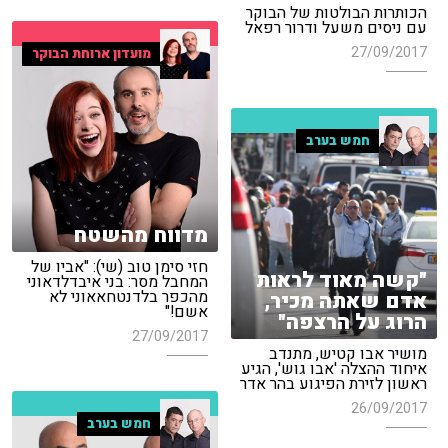
הכותרות הבולטות של הבוקר
עם ניסים משעל ודרור רפאל
27/09/2017
מועדון ארוחת הבוקר
חמש בערב
מדווח מהשטח
חזי סימן טוב (שי): "אביו של
"קשה מאוד לראות
המחבל מסר: בני איבדלדאוני
מהכפר בלדנטחאאוני לא
אדם שאתה מכיר,
אשם!"
הרוג על הרצפה"
27/09/2017
מושיר אבו קטיש, מתנדב
איחוד ההצלה 'אבו גוש', הגיע
ראשון לזירת הפיגוע בהר אדר
26/09/2017
חמש בערב