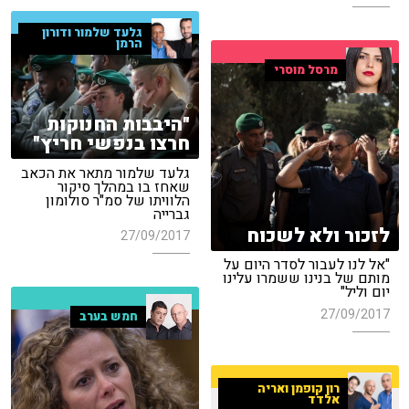
גלעד שלמור ודורון
הרמן
מרסל מוסרי
"היבבות החנוקות
חרצו בנפשי חריץ"
גלעד שלמור מתאר את הכאב
שאחז בו במהלך סיקור
הלוויתו של סמ"ר סולומון
גברייה
לזכור ולא לשכוח
27/09/2017
"אל לנו לעבור לסדר היום על
מותם של בנינו ששמרו עלינו
יום וליל"
27/09/2017
חמש בערב
רון קופמן ואריה
אלדד