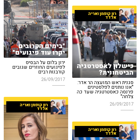
רון קופמן ואריה
אלדד
"בימים הקרובים
יקרו עוד פיגועים"
ירון בלום על הבסיס
כישלון לאסטרטגיה
לפיגועים החוזרים שגובים
הביטחונית?
קורבנות רבים
26/09/2017
סגנית ראש המועצה הר אדר:
"אנו נותנים לפלסטינים
פרנסה כאסטרטגיה שעד כה
צלחה"
26/09/2017
רון קופמן ואריה
אלדד
רון קופמן ואריה
אלדד