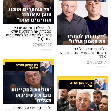
"מי שהחרים אותנו
טוען שאנחנו
מחרימים אותו"
ח"כ איילת נחמיאס-ורבין
מסבירה את ההחלטה שלא
"ייקח זמן להחזיר
להגיע לטקס יובל להתיישבות
היום (ד')
את האמון שלנו"
27/09/2017
זליג רבינוביץ' על בני
השטחים שעדיין עובדים בהר
אדר
27/09/2017
רון קופמן ואריה
אלדד
רון קופמן ואריה
אלדד
"תופעת החקיינות
גוברת כשפיגוע
מצליח"
ח"כ יעקב פרי על הסיכוי