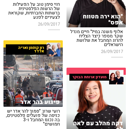
חזי סימן טוב על הפעילות
של הרשות הפלסטינית
ברשתות החברתיות, שקוראת
"הוא ירה מטווח
לצעירים לפגע
אפס"
26/09/2017
אלוף משנה במיל' חיים מנדל
שקד מספר כיצד הצליח
להרוג המחבל את שלושת
הישראלים
רון קופמן ואריה
אלדד
26/09/2017
מועדון ארוחת הבוקר
פיגוע בהר אדר
רועי שרון: "סמוך להר אדר יש
כניסה של פועלים פלסטינים,
בה נכנס המחבל ו-3
דקה מהלב עם לאה
חמושים"