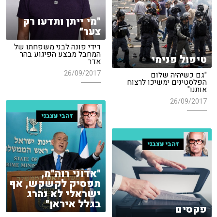
"מי ייתן ותדעו רק
צער"
דידי פונה לבני משפחתו של
המחבל מבצע הפיגוע בהר
טיפול פנימי
אדר
26/09/2017
"גם כשיהיה שלום
הפלסטינים ימשיכו לרצוח
אותנו"
26/09/2017
זהבי עצבני
זהבי עצבני
"אדוני רוה"מ,
תפסיק לקשקש, אף
ישראלי לא נהרג
בגלל איראן"
פקסים