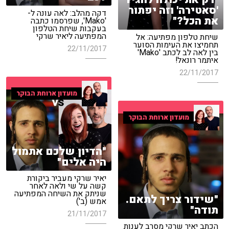
'סאטירה' וזה יפתור
דקה מהלב: לאה עונה ל-
את הכל?"
'Mako', שפרסמו כתבה
בעקבות שיחת הטלפון
המפתיעה ליאיר שרקי
שיחת טלפון מפתיעה: אל
תחמיצו את העימות הסוער
22/11/2017
בין לאה לב לכתב 'Mako'
איתמר רונאל!
22/11/2017
מועדון ארוחת הבוקר
מועדון ארוחת הבוקר
"הדיון שלכם אתמול
היה אלים"
יאיר שרקי מעביר ביקורת
קשה על שי ולאה לאחר
שניתק את השיחה המפתיעה
"שידור צריך לתאם.
אמש (ב')
תודה"
21/11/2017
הכתב יאיר שרקי מסרב לענות