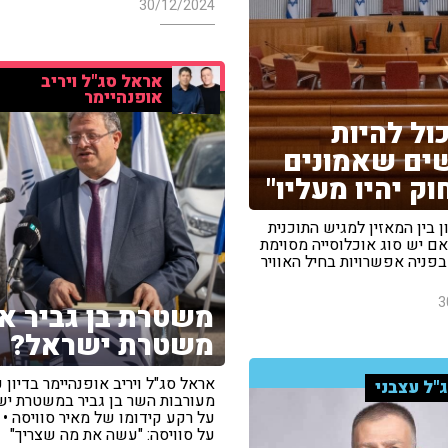
30/12/2024
אראל סג"ל ויריב
אופנהיימר
כול להיות
ים שאמונים
וק יהיו מעליו"
ון בין המאזין למגיש התוכנית
ם יש סוג אוכלוסייה מסוימת
פניה אפשרויות בחיל האוויר
3
משטרת בן גביר או
משטרת ישראל?
אראל סג"ל ויריב אופנהיימר בדיון 
"ל עצבני
מעורבות השר בן גביר במשטרת יש
על רקע קידומו של מאיר סוויסה • 
על סוויסה: "עשה את מה שצריך"