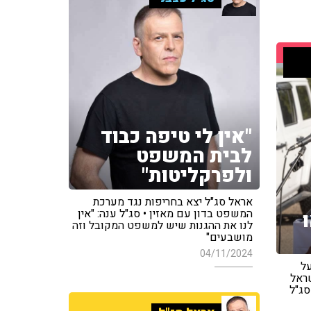
"אין לי טיפה כבוד
לבית המשפט
ולפרקליטות"
אראל סג"ל יצא בחריפות נגד מערכת
המשפט בדון עם מאזין • סג"ל ענה: "אין
לנו את ההגנות שיש למשפט המקובל וזה
מושבעים"
04/11/2024
על
ראל
סג"ל