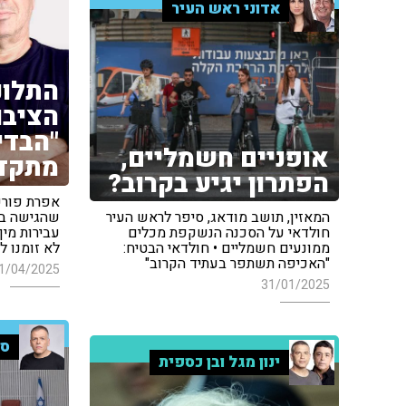
אדוני ראש העיר
התלונ
הציבו
"הבדי
אופניים חשמליים,
מתקד
הפתרון יגיע בקרוב?
אפרת פורשר
שהגישה בת
המאזין, תושב מודאג, סיפר לראש העיר
עבירות מין
חולדאי על הסכנה הנשקפת מכלים
לא זומנו ל
ממונעים חשמליים • חולדאי הבטיח:
"האכיפה תשתפר בעתיד הקרוב"
1/04/2025
31/01/2025
סג
ינון מגל ובן כספית