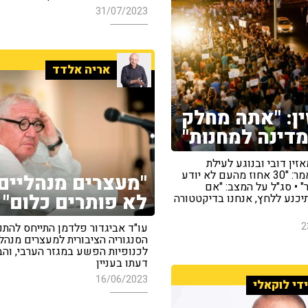
31/07/2023
אריה אלדד
ן: "אתה מחלק
דינה למחנות"
זין דובי ובנוגע לעילת
הסבירות, אמר: "30 אחוז מהעם לא יודע
"מעצרים מנהליים
 • סג"ל על המצב: "אם
לא פותרים כלום"
כנע ללחץ, אנחנו בדיקטטורה
2
עו"ד אביגדור פלדמן התייחס להתנ
הסנגוריה הציבורית למעצרים מנהלי
לכנופיות הפשע במגזר הערבי, והב
דעתו בעניין
16/06/2023
די לוקאלי