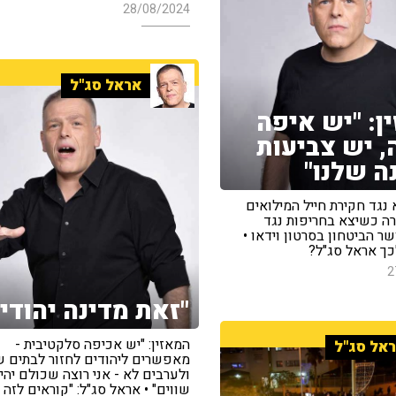
28/08/2024
אראל סג"ל
ן: "יש איפה
, יש צביעות
ה שלנו"
 נגד חקירת חייל המילואים
ה כשיצא בחריפות נגד
ר הביטחון בסרטון וידאו •
כך אראל סג"ל?
2
"זאת מדינה יהודי
המאזין: "יש אכיפה סלקטיבית -
אל סג"ל
מאפשרים ליהודים לחזור לבתים 
ולערבים לא - אני רוצה שכולם יהיו
שווים" • אראל סג"ל: "קוראים לזה צ