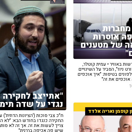
מחברות
ה אוסרות
 של מטענים
"
ות באוויר • עמית קוטלר,
ט ניוז", הסביר על השינויים
פונים בטיסות: "איך אוכפים
 אוכפים את זה"
1
"אתייצב לחקירה
נגדי על שדה תימן
ן קופמן ואריה אלדד
ח"כ צבי סוכות ('הציונות הדתית') ע
החקירה כנגדו בחודש הבא: "לא היי
צריך לעשות את זה. אך זה לא סותר
שיש פה אכיפה בררנית"