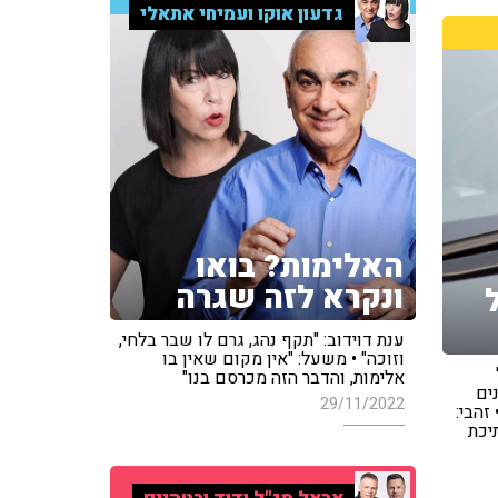
גדעון אוקו ועמיחי אתאלי
האלימות? בואו
ונקרא לזה שגרה
ענת דוידוב: "תקף נהג, גרם לו שבר בלחי,
וזוכה" • משעל: "אין מקום שאין בו
אלימות, והדבר הזה מכרסם בנו"
ים
29/11/2022
זהבי:
יכת