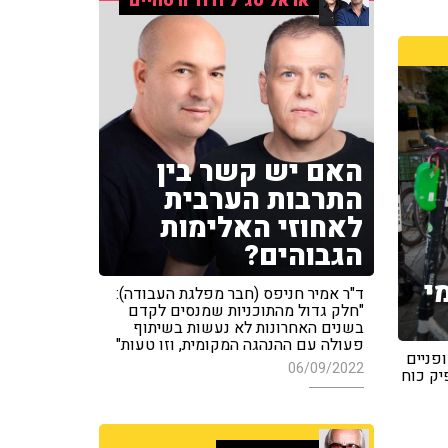
אראל סג"ל ודוד ורטהיים
האם יש קשר בין
התרבות הערבית
לאחוזי האלימות
הגבוהים?
י
ד"ר אמיר חניפס (חבר מפלגת העבודה):
"חלק גדול מהתוכניות שמנסים לקדם
בשנים האחרונות לא נעשות בשיתוף
פעולה עם ההנהגה המקומית, וזו טעות"
פניים
06/09/2022
יק כוח