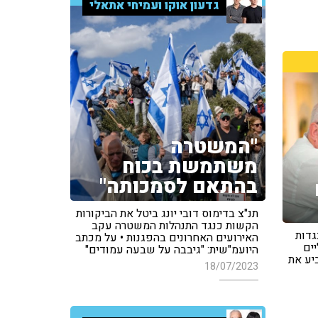
גדעון אוקו ועמיחי אתאלי
"המשטרה
משתמשת בכוח
בהתאם לסמכותה"
תנ"צ בדימוס דובי יונג ביטל את הביקורות
הקשות כנגד התנהלות המשטרה עקב
גדות
האירועים האחרונים בהפגנות • על מכתב
ים
היועמ"שית: "גיבבה על שבעה עמודים"
יע את
18/07/2023