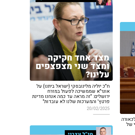
מצד אחד חקיקה
ומצד שני מצפצפים
עלינו?
ח"כ יוליה מלינובסקי (ישראל ביתנו) על
אונר"א שממשיכה לפעול במזרח
ירושלים: "זה מראה עד כמה אנחנו מדינת
פרטץ' והמערכות שלנו לא עובדות"
20/02/2025
לכאורה
 של
סג"ל עצבני