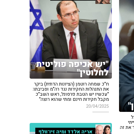
"יש אכיפה פוליטית
לחלוטין"
ח"כ שמחה רוטמן (הציונות הדתית) ביקר
את התנהלות החקירות נגד רה"מ וסביבתו:
"עכשיו יש הטבת פרסונל, ראש השב"כ
מקבל חקירות חינם ומתי שהוא רוצה"
"
20/04/2025
ל
תי
 את זה
אריה אלדד ומיה זיו־וולף