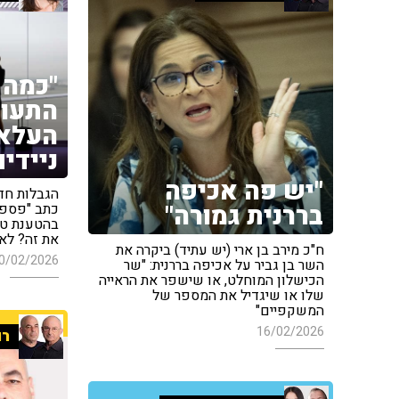
"כמה 
התעופ
העלאה
ניידים
"יש פה אכיפה
הגבלות חדש
בררנית גמורה"
כתב "פספור
בהטענת טל
את זה? לא
ח"כ מירב בן ארי (יש עתיד) ביקרה את
0/02/2026
השר בן גביר על אכיפה בררנית: "שר
הכישלון המוחלט, או שישפר את הראייה
שלו או שיגדיל את המספר של
המשקפיים"
16/02/2026
רו