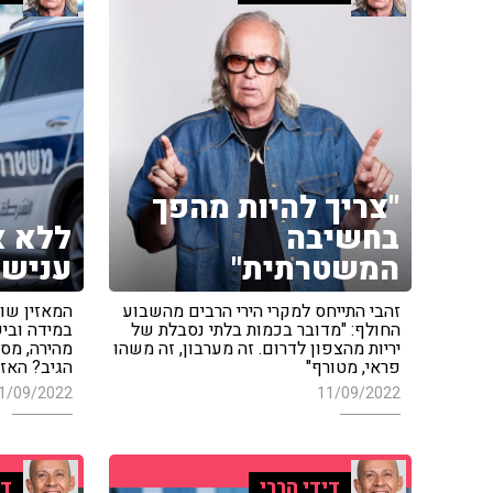
"צריך להיות מהפך
בחשיבה
ללא א
המשטרתית"
עניש
זהבי התייחס למקרי הירי הרבים מהשבוע
המאזין שוח
החולף: "מדובר בכמות בלתי נסבלת של
במידה ובי
יריות מהצפון לדרום. זה מערבון, זה משהו
מהירה, מספ
פראי, מטורף"
הגיב? האזי
1/09/2022
11/09/2022
דידי הררי
די