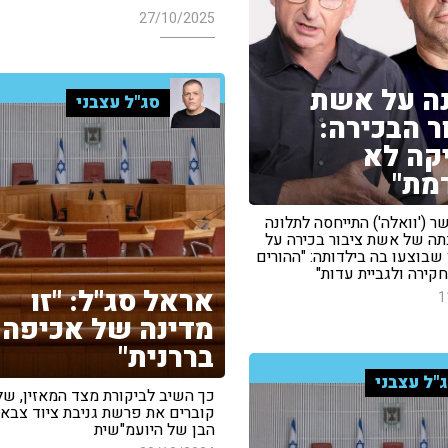
27/10/2025
ה על אשת
סג"ל עצבני
ר הבכירה:
קה לא
מת"
 ('וואלה') התייחסה לתלונה
ה של אשת ציבור בכירה על
 שבוצעו בה בילדותה: "ההורים
חקירה ולגביית עדות"
אראל סג"ל: "זו
1
מדינה של אכיפה
בררנית"
"ל עצבני
כך השיב לביקורת מצד המאזין, ש
קוברים את פרשת גניבת ציוד צבאי
הבן של היועמ"שית