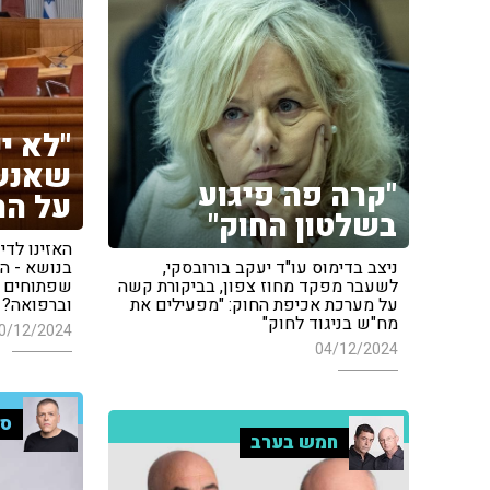
"לא י
שאנש
"קרה פה פיגוע
על הח
בשלטון החוק"
האזינו לדי
ניצב בדימוס עו"ד יעקב בורובסקי,
בנושא - הא
לשעבר מפקד מחוז צפון, בביקורת קשה
שפתוחים ב
על מערכת אכיפת החוק: "מפעילים את
וברפואה?
מח"ש בניגוד לחוק"
0/12/2024
04/12/2024
סג
חמש בערב