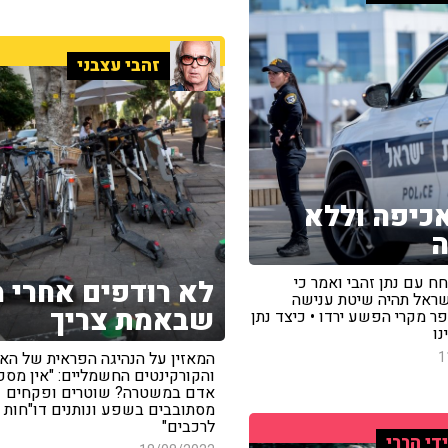
זהבי עצבני
כיפה וללא
ה
ח עם נתן זהבי ואמר כי
לא רודפים אחרי מ
שראל תהיה שיטת ענישה
שבאמת צריך
ר מקרי הפשע ירדו • כיצד נתן
נו
1
המאזין על הנהיגה הפראית של האו
והקורקינטים החשמליים: "אין מספ
אדם במשטרה? שוטרים ופקחים
מסתובבים בשפע ונותנים דו"חות
לרכבים"
די הררי