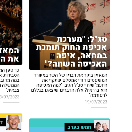
סג"ל: "מערכת
אכיפת החוק תומכת
המאזי
במחאה, איפה
את המ
האכיפה השווה?"
כך טען המא
המאזין ביקר את דבריו של השר במשרד
המשפטים דודי אמסלם שתקף את
במה מדובר"
היועמ"שית • סג"ל הגיב: "למה האכיפה
הממשלה תי
היא בררנית? אלה הדברים שיצאנו בגללם
צבאית"
לרפורמה"
3/07/2023
19/07/2023
די
חמש בערב