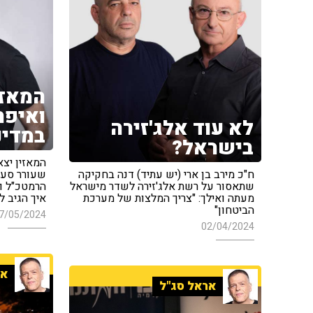
המאזי
ואיפה
לא עוד אלג'זירה
במדינ
בישראל?
המאזין יצא
ח"כ מירב בן ארי (יש עתיד) דנה בחקיקה
שעורר סער
שתאסור על רשת אלג'זירה לשדר מישראל
הרמטכ"ל וש
מעתה ואילך: "צריך המלצות של מערכת
איך הגיב ל
הביטחון"
7/05/2024
02/04/2024
אר
אראל סג"ל