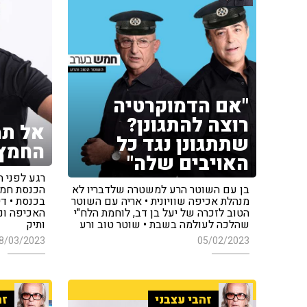
"אם הדמוקרטיה
רוצה להתגונן?
אל תמ
שתתגונן נגד כל
החמץ
האויבים שלה"
רגע לפני 
בן עם השוטר הרע למשטרה שלדבריו לא
הכנסת חמץ
מנהלת אכיפה שוויונית • אריה עם השוטר
בכנסת • ד
הטוב לזכרה של יעל בן דב, לוחמת הלח"י
האכיפה ונ
שהלכה לעולמה בשבת • שוטר טוב ורע
ותיק
8/03/2023
05/02/2023
זהבי עצבני
זה