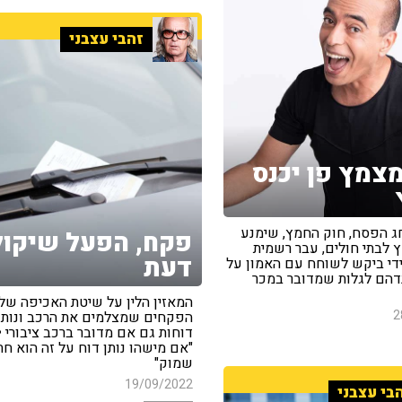
זהבי עצבני
צמץ פן יכנס
חג הפסח, חוק החמץ, שימנע
פקח, הפעל שיקול
 לבתי חולים, עבר רשמית
דעת
ידי ביקש לשוחח עם האמון על
דהם לגלות שמדובר במכר
המאזין הלין על שיטת האכיפה של
2
הפקחים שמצלמים את הרכב ונותנ
דוחות גם אם מדובר ברכב ציבורי • 
"אם מישהו נותן דוח על זה הוא חת
שמוק"
19/09/2022
בי עצבני