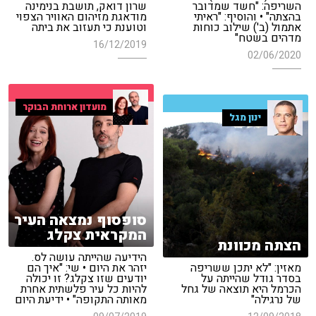
השריפה: "חשד שמדובר
שרון דואק, תושבת בנימינה
בהצתה" • והוסיף: "ראיתי
מודאגת מזיהום האוויר הצפוי
אתמול (ב') שילוב כוחות
וטוענת כי תעזוב את ביתה
מדהים בשטח"
16/12/2019
02/06/2020
מועדון ארוחת הבוקר
ינון מגל
סופסוף נמצאה העיר
המקראית צקלג
הצתה מכוונת
הידיעה שהייתה עושה לס.
מאזין: "לא יתכן ששריפה
יזהר את היום • שי: "איך הם
בסדר גודל שהייתה על
יודעים שזו צקלג? זו יכולה
הכרמל היא תוצאה של גחל
להיות כל עיר פלשתית אחרת
של נרגילה"
מאותה התקופה" • ידיעת היום