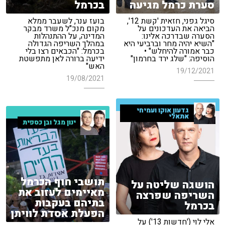
סערת כרמל מגיעה
בכרמל
סיגל גפני, חזאית 'קשת 12',
בועז ענר, לשעבר ממלא
הביאה את העדכונים על
מקום מנכ"ל משרד מבקר
הסערה שבדרכה אלינו:
המדינה, על ההתנהלות
"השיא יהיה מחר וברביעי היא
במהלך השריפה הגדולה
כבר אמורה להיחלש" •
בכרמל: "הכבאים רצו בלי
הוסיפה: "שלג ירד בחרמון"
ידיעה ברורה לאן מתפשטת
האש"
19/12/2021
19/08/2021
גדעון אוקו ועמיחי
אתאלי
ינון מגל ובן כספית
תושבי חוף הכרמל
הושגה שליטה על
מאיימים לעזוב את
השריפה שפרצה
בתיהם בעקבות
בכרמל
הפעלת אסדת לוויתן
אלי לוי ('חדשות 13') על