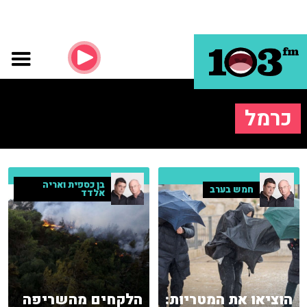
כרמל
בן כספית ואריה
חמש בערב
אלדד
הוציאו את המטריות:
הלקחים מהשריפה