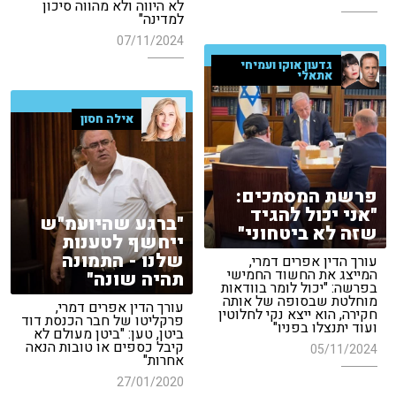
לא היווה ולא מהווה סיכון
למדינה"
07/11/2024
גדעון אוקו ועמיחי
אתאלי
אילה חסון
פרשת המסמכים:
"אני יכול להגיד
"ברגע שהיועמ"ש
שזה לא ביטחוני"
ייחשף לטענות
שלנו - התמונה
עורך הדין אפרים דמרי,
המייצג את החשוד החמישי
תהיה שונה"
בפרשה: "יכול לומר בוודאות
מוחלטת שבסופה של אותה
עורך הדין אפרים דמרי,
חקירה, הוא ייצא נקי לחלוטין
פרקליטו של חבר הכנסת דוד
ועוד יתנצלו בפניו"
ביטן, טען: "ביטן מעולם לא
קיבל כספים או טובות הנאה
05/11/2024
אחרות"
27/01/2020