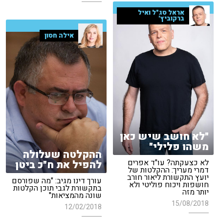
אראל סג"ל ואיל
ברקוביץ'
אילה חסון
"לא חושב שיש כאן
משהו פלילי"
ההקלטה שעלולה
לא כצעקתה? עו"ד אפרים
להפיל את ח"כ ביטן
דמרי מעריך: ההקלטות של
יועץ התקשורת ליאור חורב
עורך דינו מגיב: "מה שפורסם
חושפות ויכוח פוליטי ולא
בתקשורת לגבי תוכן הקלטות
יותר מזה
שונה מהמציאות"
15/08/2018
12/02/2018