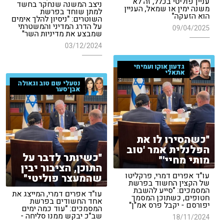
עניין פוליטי בכלל, זה לא
ניצב המשנה שנחקר בחשד
משנה ימין או שמאל, העניין
למתן שוחד בפרשת
הוא הזעקה"
השוטרים: "ניסיון להלך אימים
על הדרג המדיני והמשטרתי
09/04/2025
שמבצע את מדיניות השר"
03/12/2024
גדעון אוקו ועמיחי
אתאלי
נטעלי שם טוב וגאולה
אבן־סער
"כשהסירו לו את
הפלנלית אמר 'טוב
"כשיותר לדבר על
מותי מחיי'"
התוכן, הציבור יבין
עו"ד אפרים דמרי, פרקליטו
שהמעצר פוליטי"
של הקצין החשוד בפרשת
המסמכים: "סייע להשבת
עו"ד אפרים דמרי, המייצג את
חטופים, כשתוכן המסמך
אחד החשודים בפרשת
יפורסם - יקבל פרס אמ"ן"
המסמכים: "עוד כמה ימים
שב"כ יבקש ממנו סליחה -
18/11/2024