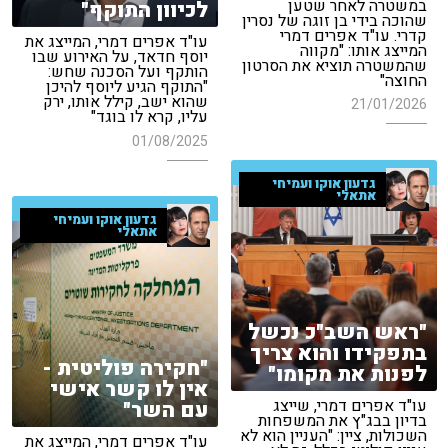
במשטרה לאחר שטען
לכיוון התוקף"
שהוכה בידי בן זוגה של נסרין
קדרי. עו"ד אפרים דמרי
עו"ד אפרים דמרי, המייצג את
המייצג אותו: "מקווה
יוסף חדאד, על האירוע שבו
שהמשטרה תוציא את הסרטון
הותקף ועל הסכנה שחש:
החוצה"
"התוקף הגיע ליוסף להיכן
שהוא ישב, קילל אותו, ירק
21/01/2026
עליו, קרא לו בוגד"
01/08/2025
גדעון אוקו ועמיחי
אתאלי
גדעון אוקו ועמיחי
אתאלי
"ראש השב"כ נכשל
בתפקידו והוא צריך
"חקירה פוליטית -
לפנות את מקומו"
אין לו קשר אישי
עו"ד אפרים דמרי, שייצג
עם השר"
בדיון בבג"ץ את המשפחות
השכולות, ציין: "העניין הוא לא
עו"ד אפרים דמרי, המייצג את