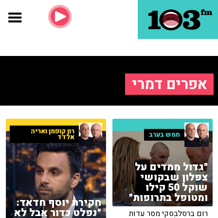
אפרים דמרי
רון קופמן ואריה
חמש בערב
אלדד
"גדול ממדים על
צפלון שבקושי
שוקל 50 קילו
ומטופל בתרופות"
חקירת יוסף חדאד:
"נפלט כדור אבל לא
רום ברסלבסקי מסר עדות