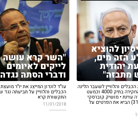
סיון להוציא
 הזה מים,
"השר קרא עושה
ת יהודית
לייקים לאיומים
 מתבזה"
ודברי הסתה נגדה"
 הכבלים והלוויין לשעבר הלינה
עו"ד לונדון המייצג את יו"ר מועצת
על הליכי החקירה בתיק 4000 וכמעט
הכבלים והלוויין על תביעתה נגד ש
 עוינת • מושיק קוברסקי
התקשורת קרא
(פרויקט 315) הביא את הפרטים על
11/01/2018
1