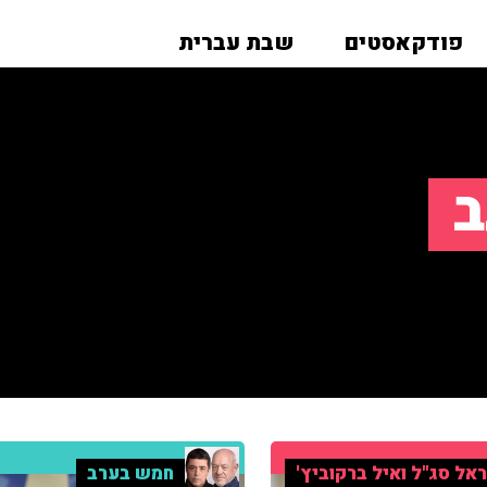
פודקאסטים
שבת עברית
ב
אל סג"ל ואיל ברקוביץ'
חמש בערב