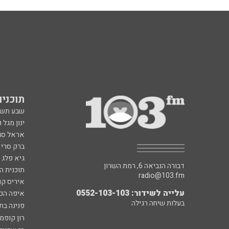
תוכניות fm
שבע תש
ינון מגל 
אראל סג"
ברק סרי 
גיא פלג
דבורה הנביאה 6, רמת השרון
תוכנית ה
radio@103.fm
איריס קו
עלייה לשידור: 0552-103-103
איפה הכ
בעלות שיחה רגילה
פנינה בת
רון קופמ