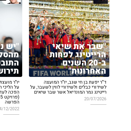
"שבר את שיאי
"יש ני
הרייטינג לפחות
מהסלע
ב-20 השנים
התובע
האחרונות"
תירוש
ד''ר יפעת בן חי שגב, יו''ר המועצה
יו"ר מועצת
לשידורי כבלים ולשידורי לווין לשעבר, על
רייטינג גמר המונדיאל אשר שבר שיאים
הפכה לעדה
20/07/2026
הפרשה
4/12/2022