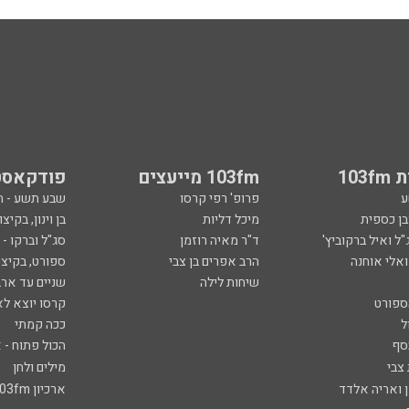
103
103fm מייעצים
פודקאסט
ע
פרופ' רפי קרסו
שבע תשע - 
ובן כספית
מיכל דליות
בן וינון, בקיצו
ל ואיל ברקוביץ'
ד"ר מאיה רוזמן
סג"ל וברקו -
ואלי אוחנה
הרב אפרים בן צבי
ספורט, בקיצו
שיחות לילה
שניים עד ארב
ספורט
קרסו יוצא לא
ל
ככה קמתי
סף
הכול פתוח - א
 צבי
מילים ולחן
ן ואריה אלדד
ארכיון 103fm